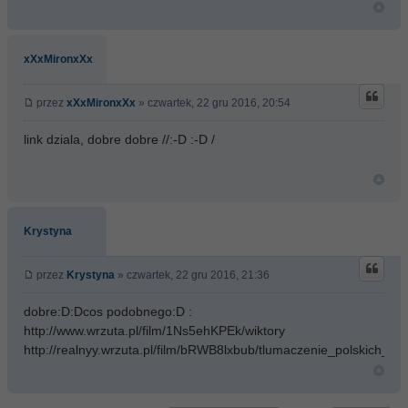
xXxMironxXx
przez
xXxMironxXx
» czwartek, 22 gru 2016, 20:54
link dziala, dobre dobre //:-D :-D /
Krystyna
przez
Krystyna
» czwartek, 22 gru 2016, 21:36
dobre:D:Dcos podobnego:D :
http://www.wrzuta.pl/film/1Ns5ehKPEk/wiktory
http://realnyy.wrzuta.pl/film/bRWB8lxbub/tlumaczenie_polskich_li