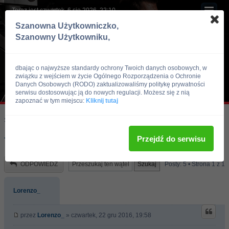
Teraz jest czwartek, 6 sie 2026, 22:10
Szanowna Użytkowniczko,
Szanowny Użytkowniku,
dbając o najwyższe standardy ochrony Twoich danych osobowych, w
związku z wejściem w życie Ogólnego Rozporządzenia o Ochronie
Danych Osobowych (RODO) zaktualizowaliśmy politykę prywatności
serwisu dostosowując ją do nowych regulacji. Możesz się z nią
zapoznać w tym miejscu:
Kliknij tutaj
Skocz do:
Strona główna forum
Po siłowni
Pogadanki
Przejdź do serwisu
Tlumacz wloskiego...
ODPOWIEDZ
Posty: 5 • Strona
1
z
1
Lorenzo_
przez
Lorenzo_
» czwartek, 22 gru 2016, 19:58