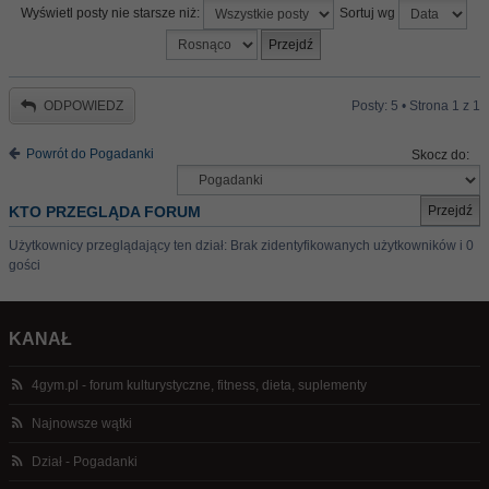
Wyświetl posty nie starsze niż:
Sortuj wg
ODPOWIEDZ
Posty: 5 • Strona
1
z
1
Powrót do Pogadanki
Skocz do:
KTO PRZEGLĄDA FORUM
Użytkownicy przeglądający ten dział: Brak zidentyfikowanych użytkowników i 0
gości
KANAŁ
4gym.pl - forum kulturystyczne, fitness, dieta, suplementy
Najnowsze wątki
Dział - Pogadanki