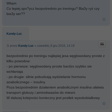
Witam
Co lepiej spo?ycz bezpośrednio po treningu? Bia3y ryż czy
bia3y ser??
Kandy-Luc
przez
Kandy-Luc
» czwartek, 8 gru 2016, 14:19
bezpośrednio po treningu najlepiej jesa węglowodany proste z
kilku powodow:
- po pierwsze: węglowodany proste bardzo szybko sie
wchłaniaja
- po drugie: silnie pobudzają wydzielanie hormonu
anabolicznego – insuliny
Poza bezpośrednim działaniem anabolicznym insulina ułatwia
transport glukozy i aminokwasów do miesni.
W dalszej kolejności konieczny jest posiłek wysokobialkowy.