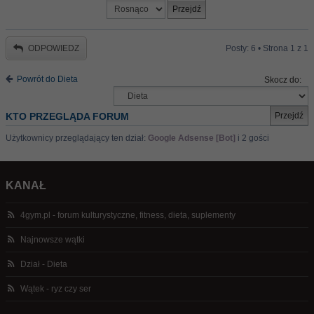
ODPOWIEDZ
Posty: 6 • Strona
1
z
1
Powrót do Dieta
Skocz do:
KTO PRZEGLĄDA FORUM
Użytkownicy przeglądający ten dział:
Google Adsense [Bot]
i 2 gości
KANAŁ
4gym.pl - forum kulturystyczne, fitness, dieta, suplementy
Najnowsze wątki
Dział - Dieta
Wątek - ryz czy ser