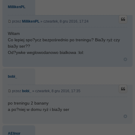
MillikenPL
przez
MillikenPL
» czwartek, 8 gru 2016, 17:24
Witam
Co lepiej spo?ycz bezpośrednio po treningu? Bia3y ryż czy
bia3y ser??
Od?ywke weglowodanowo bialkowa :lol:
bobi_
przez
bobi_
» czwartek, 8 gru 2016, 17:35
po treningu 2 banany
a po?niej w domu ryż i bia3y ser
AElinor