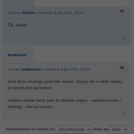
przez
AElinor
» czwartek, 8 gru 2016, 18:15
Ok, dzieki!
IwulkelaoeI
przez
IwulkelaoeI
» czwartek, 8 gru 2016, 18:49
prze di po treningu polecam mieso. ćwiczy sie o niebo lepiej i
przyrosty tez są lepsze.
mialem okazje teraz jeść 4x dżinnie mięso - samopoczucie i
treningi...nibo po prostu
Wyświetl posty nie starsze niż:
Sortuj wg