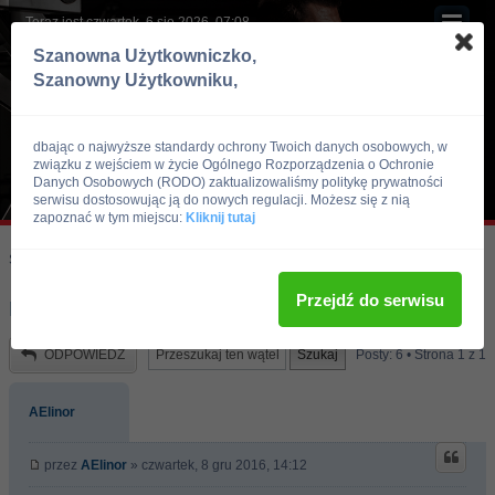
Teraz jest czwartek, 6 sie 2026, 07:08
Szanowna Użytkowniczko,
Szanowny Użytkowniku,
dbając o najwyższe standardy ochrony Twoich danych osobowych, w
związku z wejściem w życie Ogólnego Rozporządzenia o Ochronie
Danych Osobowych (RODO) zaktualizowaliśmy politykę prywatności
serwisu dostosowując ją do nowych regulacji. Możesz się z nią
zapoznać w tym miejscu:
Kliknij tutaj
Skocz do:
Strona główna forum
Kulturystyka i Fitness
Dieta
Przejdź do serwisu
ryz czy ser
ODPOWIEDZ
Posty: 6 • Strona
1
z
1
AElinor
przez
AElinor
» czwartek, 8 gru 2016, 14:12