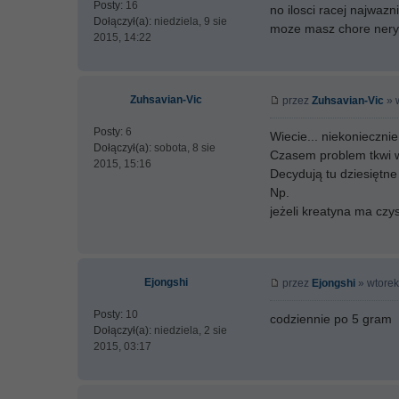
Posty:
16
no ilosci racej najwaz
Dołączył(a):
niedziela, 9 sie
moze masz chore ner
2015, 14:22
Zuhsavian-Vic
przez
Zuhsavian-Vic
» 
Posty:
6
Wiecie... niekonieczni
Dołączył(a):
sobota, 8 sie
Czasem problem tkwi w
2015, 15:16
Decydują tu dziesiętne
Np.
jeżeli kreatyna ma czy
Ejongshi
przez
Ejongshi
» wtorek
Posty:
10
codziennie po 5 gram
Dołączył(a):
niedziela, 2 sie
2015, 03:17