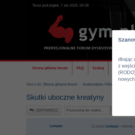
Teraz jest piątek, 7 sie 2026, 04:36
Szano
dbając 
z wejśc
Strona główna forum
FAQ
Szukaj
Ekipa
(RODO) 
nowych 
Skocz do:
Strona główna forum
Kulturystyka i Fitness
Odżywk
Skutki uboczne kreatyny
ODPOWIEDZ
Lenaaa
przez
Lenaaa
» wtorek,