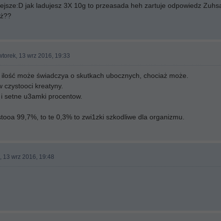
niejsze:D jak ladujesz 3X 10g to przeasada heh zartuje odpowiedz Zuhs
yż??
wtorek, 13 wrz 2016, 19:33
e ilość może świadczya o skutkach ubocznych, chociaż może.
 czystooci kreatyny.
 i setne u3amki procentow.
stooa 99,7%, to te 0,3% to zwi1zki szkodliwe dla organizmu.
, 13 wrz 2016, 19:48