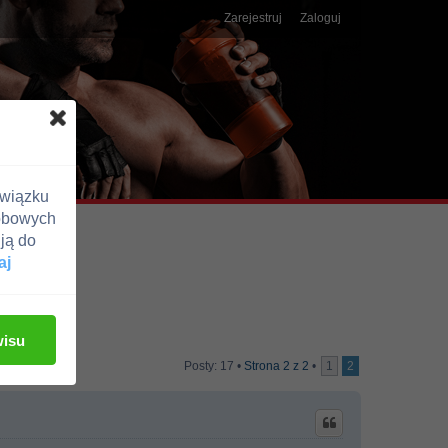
Zarejestruj
Zaloguj
związku
obowych
ją do
aj
wisu
Posty: 17 •
Strona
2
z
2
•
1
2