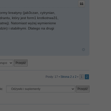
ormy kreatyny (jab3czan, cytrynian,
rantu, który jest form1 krotkotrwa31,
ydatnej). Natomiast wyżej wymienione
in) i stabilnymi. Dlatego na drugi
Posty: 17 •
Strona
2
z
2
•
1
2
do: