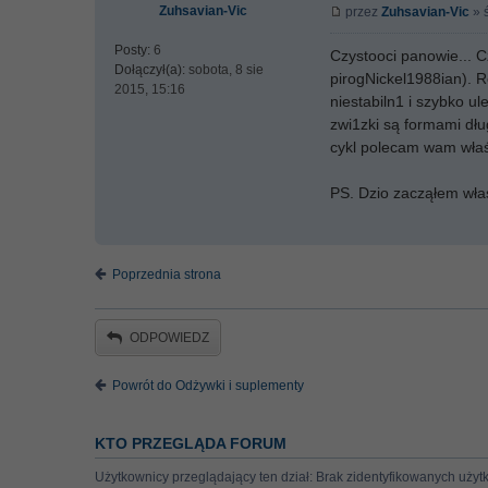
Zuhsavian-Vic
przez
Zuhsavian-Vic
» 
Posty:
6
Czystooci panowie... C
Dołączył(a):
sobota, 8 sie
pirogNickel1988ian). R
2015, 15:16
niestabiln1 i szybko u
zwi1zki są formami dłu
cykl polecam wam właś
PS. Dzio zacząłem wła
Poprzednia strona
ODPOWIEDZ
Powrót do Odżywki i suplementy
KTO PRZEGLĄDA FORUM
Użytkownicy przeglądający ten dział: Brak zidentyfikowanych użyt