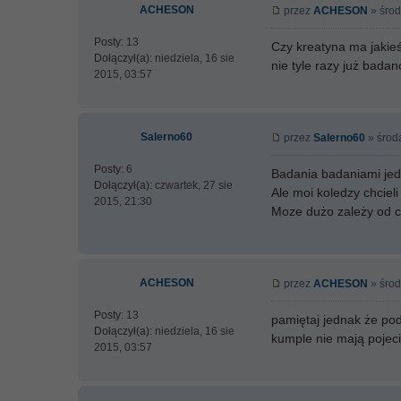
ACHESON
przez
ACHESON
» środ
Posty:
13
Czy kreatyna ma jakieś
Dołączył(a):
niedziela, 16 sie
nie tyle razy już badan
2015, 03:57
Salerno60
przez
Salerno60
» środa
Posty:
6
Badania badaniami jed
Dołączył(a):
czwartek, 27 sie
Ale moi koledzy chcieli 
2015, 21:30
Moze dużo zależy od cz
ACHESON
przez
ACHESON
» środ
Posty:
13
pamiętaj jednak że pod
Dołączył(a):
niedziela, 16 sie
kumple nie mają pojeci
2015, 03:57