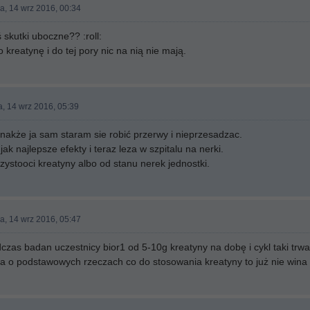
a, 14 wrz 2016, 00:34
 skutki uboczne?? :roll:
o kreatynę i do tej pory nic na nią nie mają.
, 14 wrz 2016, 05:39
nakże ja sam staram sie robić przerwy i nieprzesadzac.
jak najlepsze efekty i teraz leza w szpitalu na nerki.
ystooci kreatyny albo od stanu nerek jednostki.
a, 14 wrz 2016, 05:47
czas badan uczestnicy bior1 od 5-10g kreatyny na dobę i cykl taki trwa 
a o podstawowych rzeczach co do stosowania kreatyny to już nie wina k