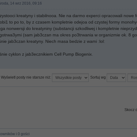
środa, 14 wrz 2016, 09:16
zystooci kreatyny i stabilnooa. Nie na darmo experci opracowali nowe f
obi1 to po to, by z czasem kompletnie odejoa od czystej formy monohyd
lega nonwersji do kreatyniny (substancji szkodliwej i kompletnie nieprz
gotrwa3ymi (sam jab3czan ma okres po3trwania w organizmie ok. 8 godz
nie jab3czan kreatyny. Niech masa bedzie z wami :lol:
śnie cyklon z jab3ecznikiem Cell Pump Biogenix.
Wyświetl posty nie starsze niż:
Sortuj wg
Skocz 
kowników i 0 gości