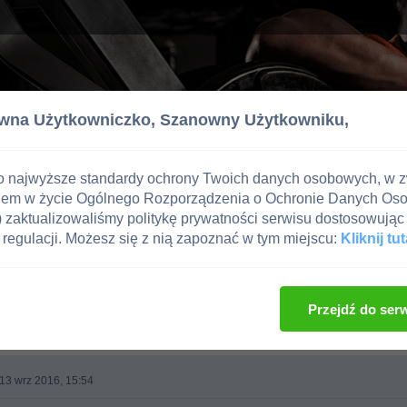
wna Użytkowniczko,
Szanowny Użytkowniku,
o najwyższe standardy ochrony Twoich danych osobowych, w 
iem w życie Ogólnego Rozporządzenia o Ochronie Danych Os
zaktualizowaliśmy politykę prywatności serwisu dostosowując 
regulacji. Możesz się z nią zapoznać w tym miejscu:
Kliknij tut
i i suplementy
Przejdź do ser
 13 wrz 2016, 15:54