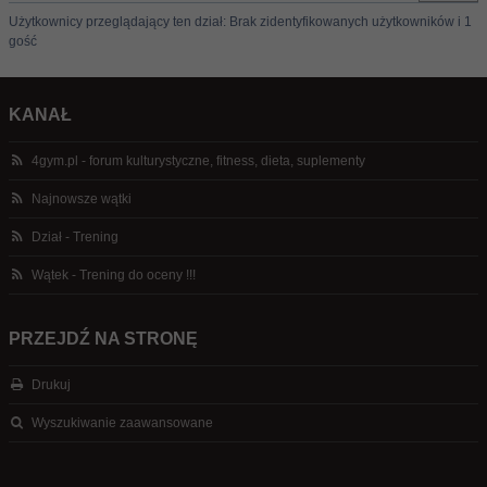
Użytkownicy przeglądający ten dział: Brak zidentyfikowanych użytkowników i 1
gość
KANAŁ
4gym.pl - forum kulturystyczne, fitness, dieta, suplementy
Najnowsze wątki
Dział - Trening
Wątek - Trening do oceny !!!
PRZEJDŹ NA STRONĘ
Drukuj
Wyszukiwanie zaawansowane