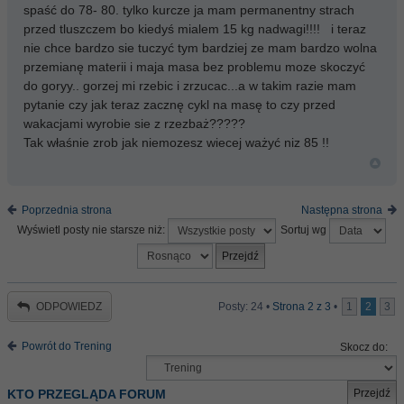
spaść do 78- 80. tylko kurcze ja mam permanentny strach
przed tluszczem bo kiedyś mialem 15 kg nadwagi!!!! i teraz
nie chce bardzo sie tuczyć tym bardziej ze mam bardzo wolna
przemianę materii i maja masa bez problemu moze skoczyć
do goryy.. gorzej mi rzebic i zrzucac...a w takim razie mam
pytanie czy jak teraz zacznę cykl na masę to czy przed
wakacjami wyrobie sie z rzezbaż?????
Tak właśnie zrob jak niemozesz wiecej ważyć niz 85 !!
Poprzednia strona
Następna strona
Wyświetl posty nie starsze niż:
Sortuj wg
ODPOWIEDZ
Posty: 24 •
Strona
2
z
3
•
1
2
3
Powrót do Trening
Skocz do:
KTO PRZEGLĄDA FORUM