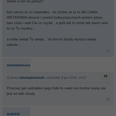
siebie a nie na pokaz!!
bez sensu to co napisales.. no chyba ze ja to dla Ciebie
WETERANA silownii i zawód kulturystycznych jestem jakas
tam ciota i wali Cie co mysle ..a jeśli tak to mnie tak samo wali
to co Ty myslisz...
a robie swoje Ty swoje... na forum każdy wyraza swoje
zdanie....
ozkampinosasa0
przez
ozkampinosasa0
» czwartek, 8 gru 2016, 14:37
Przeciez jak widziałem jego fotki to nwet ma troche masy nie
jest az taki chudy
Goll1978