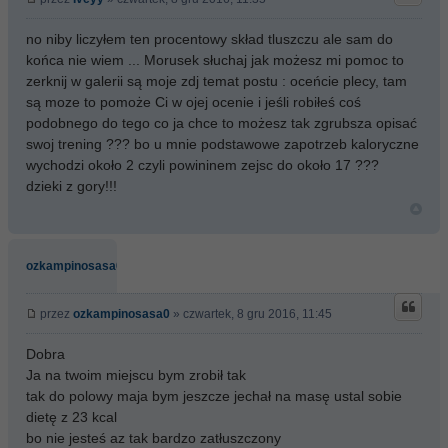
no niby liczyłem ten procentowy skład tluszczu ale sam do
końca nie wiem ... Morusek słuchaj jak możesz mi pomoc to
zerknij w galerii są moje zdj temat postu : oceńcie plecy, tam
są moze to pomoże Ci w ojej ocenie i jeśli robiłeś coś
podobnego do tego co ja chce to możesz tak zgrubsza opisać
swoj trening ??? bo u mnie podstawowe zapotrzeb kaloryczne
wychodzi około 2 czyli powininem zejsc do około 17 ???
dzieki z gory!!!
ozkampinosasa0
przez
ozkampinosasa0
» czwartek, 8 gru 2016, 11:45
Dobra
Ja na twoim miejscu bym zrobił tak
tak do polowy maja bym jeszcze jechał na masę ustal sobie
dietę z 23 kcal
bo nie jesteś az tak bardzo zatłuszczony