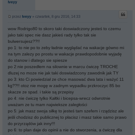
Iveyy
przez
Iveyy
» czwartek, 8 gru 2016, 14:33
wow Rodrigo80 to skoro taki doswiadczony jesteś to czemu
jako taki spec nie dasz jakieś rady tylko tak sie
bulwersujesz??!!
po 1: to nie po to zeby ładnie wyglądać na wakacje gówno mi
na tym zalezy po prostu w wakacje prawdopodobnie wyjadę
do stanow i dlatego sie spiesze
po 2:nie poszedłem na silownie w marcu ćwiczę TROCHE
dluzej no moze nie jak taki doswiadzcony zawodnik jak TY
po 3: kto Ci powiedział ze chce masować dwa lata i ważyć 11
kg??!! otoz nie mogę w zadnym wypadku przkroczyc 85 bo
skacze ze spad. i takie są przepisy
po 4: nie ćwiczę tylko Kałtki i bicepsa-wrecz odwrotnie
uważam ze tu mam najwieksze zaległości
po 5: jak masz swoja siłkę to jesteś tam szefem i rządzisz ale
jeśli chodzisz do publicznej to płacisz i masz takie samo prawo
do przyrządów jak inny!!!
po 6: to plan daje do opinii a nie do stworzenia, a ćwiczę dla