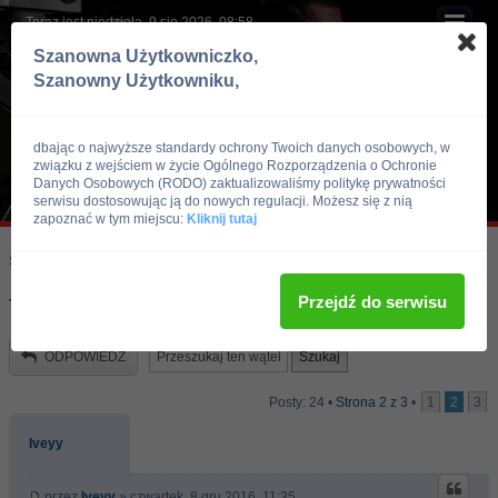
Teraz jest niedziela, 9 sie 2026, 08:58
Szanowna Użytkowniczko,
Szanowny Użytkowniku,
dbając o najwyższe standardy ochrony Twoich danych osobowych, w
związku z wejściem w życie Ogólnego Rozporządzenia o Ochronie
Danych Osobowych (RODO) zaktualizowaliśmy politykę prywatności
serwisu dostosowując ją do nowych regulacji. Możesz się z nią
zapoznać w tym miejscu:
Kliknij tutaj
Skocz do:
Strona główna forum
Kulturystyka i Fitness
Trening
Przejdź do serwisu
Trening do oceny !!!
ODPOWIEDZ
Posty: 24 •
Strona
2
z
3
•
1
2
3
Iveyy
przez
Iveyy
» czwartek, 8 gru 2016, 11:35