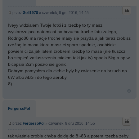
przez
Goll1978
» czwartek, 8 gru 2016, 14:45
Iveyy widziałem Twoje fotki i z rzeźbę to ty masz
wystarczajaca natomiast na brzuchu troche fatu zalega,
Rodrigo80 ma racje troche masy sie przyda a jak teraz zrobisz
rzeźbę to masa ktora masz ci sporo spadnie, osobiście
powiem ci za jak latem zrobiłem rzeźbę to masa (nie tluszcz
bo stopień zatluszczenia mialem taki jak ty) spadla 5kg a np w
bicepsie 2cm poszło sie gonic.
Dobrym pomysłem dla ciebie byly by cwiczenie na brzuch np
6W albo ABS i do tego aeroby.
8)
FergersoPol
przez
FergersoPol
» czwartek, 8 gru 2016, 14:55
tak właśnie zrobie chyba dojdę do 8 -83 a potem rzezba zeby