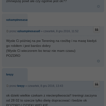
zmniejszę powt ale czy ogólnie jest ok??
ozkampinosasa0
przez
ozkampinosasa0
» czwartek, 8 gru 2016, 11:52
Wysle Ci później na pw Terening na rzeźbę i na masę kiedyś
go robiłem i jest bardzo dobry
(Wysle Ci wieczorem bo teraz nie mam czasu)
POZDRO
Iveyy
przez
Iveyy
» czwartek, 8 gru 2016, 13:43
ok dzieki wielkie czekam z niecierpliwoscia!! treningi zaczyna
od 28 02 to szecze tylko dietę dopracować i bedzie ok
POZDRO I DZIEKI WIELKIE