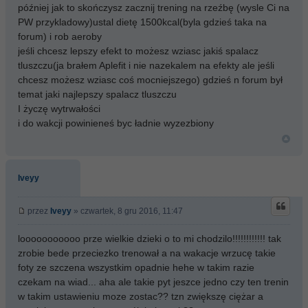
później jak to skończysz zacznij trening na rzeźbę (wysle Ci na
PW przykladowy)ustal dietę 1500kcal(byla gdzieś taka na
forum) i rob aeroby
jeśli chcesz lepszy efekt to możesz wziasc jakiś spalacz
tluszczu(ja brałem Aplefit i nie nazekalem na efekty ale jeśli
chcesz możesz wziasc coś mocniejszego) gdzieś n forum był
temat jaki najlepszy spalacz tluszczu
I życzę wytrwałości
i do wakcji powinieneś byc ładnie wyzezbiony
Iveyy
przez
Iveyy
» czwartek, 8 gru 2016, 11:47
looooooooooo prze wielkie dzieki o to mi chodzilo!!!!!!!!!!!! tak
zrobie bede przeciezko trenował a na wakacje wrzucę takie
foty ze szczena wszystkim opadnie hehe w takim razie
czekam na wiad... aha ale takie pyt jeszce jedno czy ten trenin
w takim ustawieniu moze zostac?? tzn zwiększę ciężar a