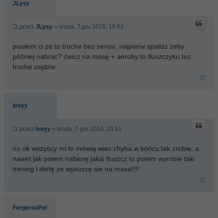
JLysy
przez
JLysy
» środa, 7 gru 2016, 19:53
pisałem ci ze to troche bez sensu, najpierw spalisz zeby
później nabrac? ćwicz na masę + aeroby to tłuszczyku tez
troche zejdzie
Iveyy
przez
Iveyy
» środa, 7 gru 2016, 20:15
no ok wszyscy mi to mówią wiec chyba w końcu tak zrobie, a
nawet jak potem nabiorę jakiś tluszcz to potem wyrobie taki
trening i dietę ze wysuszę sie na maxa!!!!
FergersoPol