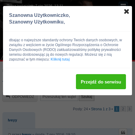
Teraz jest piątek, 7 sie 2026, 13:11
Szanowna Użytkowniczko,
Szanowny Użytkowniku,
dbając o najwyższe standardy ochrony Twoich danych osobowych, w
związku z wejściem w życie Ogólnego Rozporządzenia o Ochronie
Danych Osobowych (RODO) zaktualizowaliśmy politykę prywatności
serwisu dostosowując ją do nowych regulacji. Możesz się z nią
zapoznać w tym miejscu:
Kliknij tutaj
Skocz do:
Strona główna forum
Kulturystyka i Fitness
Trening
Przejdź do serwisu
Trening do oceny !!!
ODPOWIEDZ
Posty: 24 •
Strona
1
z
3
•
1
2
3
Iveyy
przez
Iveyy
» środa, 7 gru 2016, 19:10