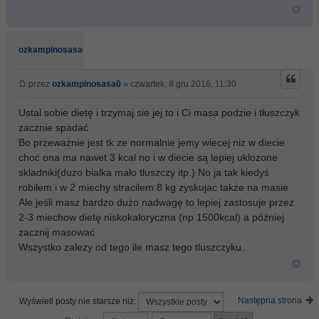
ozkampinosasa0
przez
ozkampinosasa0
» czwartek, 8 gru 2016, 11:30
Ustal sobie dietę i trzymaj sie jej to i Ci masa podzie i tłuszczyk
zacznie spadać
Bo przeważnie jest tk ze normalnie jemy wiecej niz w diecie
choć ona ma nawet 3 kcal no i w diecie są lepiej uklozone
skladniki(duzo bialka mało tluszczy itp.) No ja tak kiedyś
robiłem i w 2 miechy stracilem 8 kg zyskujac także na masie
Ale jeśli masz bardzo dużo nadwagę to lepiej zastosuje przez
2-3 miechow dietę niskokaloryczna (np 1500kcal) a później
zacznij masować
Wszystko zalezy od tego ile masz tego tluszczyku.
Następna strona
Wyświetl posty nie starsze niż: