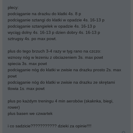
plecy:
podciąganie na drazku do klatki 4s. 8 p
podciąganie sztangi do klatki w opadzie 4s. 16-13 p
podciąganie sztangielek w opadzie 4s. 16-13 p
wyciąg dolny 4s. 16-13 p dzien dobry 4s. 16-13 p
sztrugsy 4s. po max powt.
plus do tego brzuch 3-4 razy w tyg rano na czczo:
wznosy nóg w lezeniu z obciazeniem 3s. max powt
spiecia 3s. max powt
podciąganie nóg do klatki w zwisie na drazku prosto 2s. max
powt
podciąganie nóg do klatki w zwisie na drazku ze skrętami
tlowia 1s. max powt
plus po każdym treningu 4 min aerobów (skaknka, biegi,
rower)
plus basen we czwartek
i co sadzicie??????????? dzieki za opinie!!!!