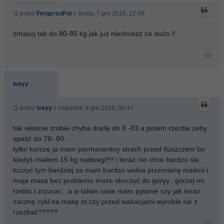
przez
FergersoPol
» środa, 7 gru 2016, 22:49
zmasuj tak do 80-85 kg jak juz niechcesz za dużo !!
Iveyy
przez
Iveyy
» czwartek, 8 gru 2016, 00:47
tak właśnie zrobie chyba dojdę do 8 -83 a potem rzezba zeby
spaść do 78- 80.
tylko kurcze ja mam permanentny strach przed tluszczem bo
kiedyś mialem 15 kg nadwagi!!!! i teraz nie chce bardzo sie
tuczyć tym bardziej ze mam bardzo wolna przemianę materii i
maja masa bez problemu moze skoczyć do goryy.. gorzej mi
rzebic i zrzucac...a w takim razie mam pytanie czy jak teraz
zacznę cykl na masę to czy przed wakacjami wyrobie sie z
rzezbaż?????