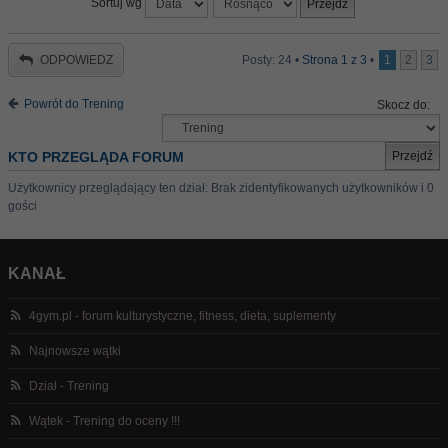
Sortuj wg
ODPOWIEDZ
Posty: 24 •
Strona
1
z
3
•
1
2
3
Powrót do Trening
Skocz do:
KTO PRZEGLĄDA FORUM
Użytkownicy przeglądający ten dział: Brak zidentyfikowanych użytkowników i 0
gości
KANAŁ
4gym.pl - forum kulturystyczne, fitness, dieta, suplementy
Najnowsze wątki
Dział - Trening
Wątek - Trening do oceny !!!