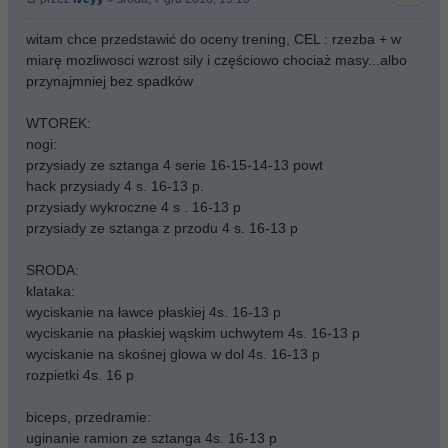
witam chce przedstawić do oceny trening, CEL : rzezba + w
miarę mozliwosci wzrost sily i częściowo chociaż masy...albo
przynajmniej bez spadków
WTOREK:
nogi:
przysiady ze sztanga 4 serie 16-15-14-13 powt
hack przysiady 4 s. 16-13 p.
przysiady wykroczne 4 s . 16-13 p
przysiady ze sztanga z przodu 4 s. 16-13 p
SRODA:
klataka:
wyciskanie na ławce płaskiej 4s. 16-13 p
wyciskanie na płaskiej wąskim uchwytem 4s. 16-13 p
wyciskanie na skośnej glowa w dol 4s. 16-13 p
rozpietki 4s. 16 p
biceps, przedramie:
uginanie ramion ze sztanga 4s. 16-13 p