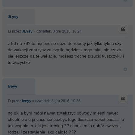
JLysy
przez
JLysy
» czwartek, 8 gru 2016, 10:24
z 83 na 78? to nie bedzie dużo do roboty jak tylko tyle.a czy
do wakacji zdarzysz zalezy ile będziesz tego mial, nie rzezb
sie jeszcze na te wakacje, możesz troche zrzucić tłuszczyku i
to wszystko
Iveyy
przez
Iveyy
» czwartek, 8 gru 2016, 10:26
no ok ja bym mógł nawet zwiększyć obwody miesni nawet
chcetnie ale ja chce sie pozbyć tego tluszczu wokół pasa...: a
tak wogole to jaki jest trening ?? chodzi mi o dobór cwczen,
rodzaj i zestawienie jako całość ???