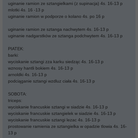
uginanie ramion ze sztangielkami (z supinacja) 4s. 16-13 p
mlotki 4s. 16 -13 p
uginanie ramion w podporze o kolano 4s. po 16 p
uginanie ramion ze sztanga nachwytem 4s. 16-13 p
uginanie nadgarstków ze sztanga podchwytem 4s. 16-13 p
PIATEK:
barki:
wyciskanie sztangi zza karku siedząc 4s. 16-13 p
wznosy hantli bokiem 4s. 16-13 p
arnoldki 4s. 16-13 p
podciąganie sztangi wzdluz ciała 4s. 16-13 p
SOBOTA:
triceps:
wyciskanie francuskie sztangi w siadzie 4s. 16-13 p
wyciskanie francuskie sztangielek w siadzie 4s. 16-13 p
wyciskanie francuskie sztangi lezac 4s. 16-13 p
prostowanie ramienia ze sztangielka w opadzie tlowia 4s. 16-
13 p