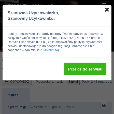
Teraz jest piątek, 7 sie 2026, 06:25
Szanowna Użytkowniczko,
Szanowny Użytkowniku,
dbając o najwyższe standardy ochrony Twoich danych osobowych, w
związku z wejściem w życie Ogólnego Rozporządzenia o Ochronie
Danych Osobowych (RODO) zaktualizowaliśmy politykę prywatności
serwisu dostosowując ją do nowych regulacji. Możesz się z nią
zapoznać w tym miejscu:
Kliknij tutaj
Skocz do:
Strona główna forum
Kulturystyka i Fitness
Trening
Przejdź do serwisu
Trening Na MaSe Do Poprawki??
ODPOWIEDZ
Posty: 2 • Strona
1
z
1
Paige56
przez
Paige56
» niedziela, 18 gru 2016, 20:03