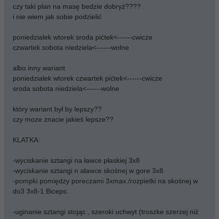
czy taki plan na masę bedzie dobryż????
i nie wiem jak sobie podzielić
poniedzialek wtorek sroda pićtek<------cwicze
czwartek sobota niedziela<------wolne
albo inny wariant
poniedzialek wtorek czwartek pićtek<------cwicze
sroda sobota niedziela<------wolne
który wariant był by lepszy??
czy moze znacie jakieś lepsze??
KLATKA:
-wyciskanie sztangi na ławce płaskiej 3x8
-wyciskanie sztangi n aławce skośnej w gore 3x8
-pompki pomiędzy poreczami 3xmax./rozpietki na skośnej w
do3 3x8-1 Biceps:
-uginanie sztangi stojąc , szeroki uchwyt (troszke szerzej niż