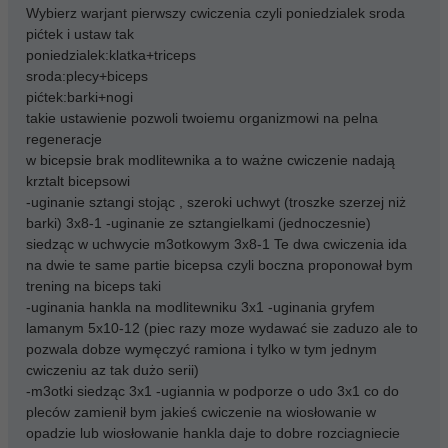
Wybierz warjant pierwszy cwiczenia czyli poniedzialek sroda
pićtek i ustaw tak
poniedzialek:klatka+triceps
sroda:plecy+biceps
pićtek:barki+nogi
takie ustawienie pozwoli twoiemu organizmowi na pelna
regeneracje
w bicepsie brak modlitewnika a to ważne cwiczenie nadają
krztalt bicepsowi
-uginanie sztangi stojąc , szeroki uchwyt (troszke szerzej niż
barki) 3x8-1 -uginanie ze sztangielkami (jednoczesnie)
siedząc w uchwycie m3otkowym 3x8-1 Te dwa cwiczenia ida
na dwie te same partie bicepsa czyli boczna proponował bym
trening na biceps taki
-uginania hankla na modlitewniku 3x1 -uginania gryfem
lamanym 5x10-12 (piec razy moze wydawać sie zaduzo ale to
pozwala dobze wymęczyć ramiona i tylko w tym jednym
cwiczeniu az tak dużo serii)
-m3otki siedząc 3x1 -ugiannia w podporze o udo 3x1 co do
pleców zamienił bym jakieś cwiczenie na wiosłowanie w
opadzie lub wiosłowanie hankla daje to dobre rozciagniecie