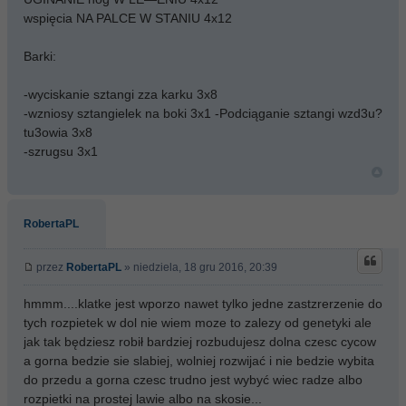
wspięcia NA PALCE W STANIU 4x12
Barki:
-wyciskanie sztangi zza karku 3x8
-wzniosy sztangielek na boki 3x1 -Podciąganie sztangi wzd3u?
tu3owia 3x8
-szrugsu 3x1
RobertaPL
przez
RobertaPL
» niedziela, 18 gru 2016, 20:39
hmmm....klatke jest wporzo nawet tylko jedne zastzrerzenie do
tych rozpietek w dol nie wiem moze to zalezy od genetyki ale
jak tak będziesz robił bardziej rozbudujesz dolna czesc cycow
a gorna bedzie sie slabiej, wolniej rozwijać i nie bedzie wybita
do przedu a gorna czesc trudno jest wybyć wiec radze albo
rozpietki na prostej lawie albo na skosie...