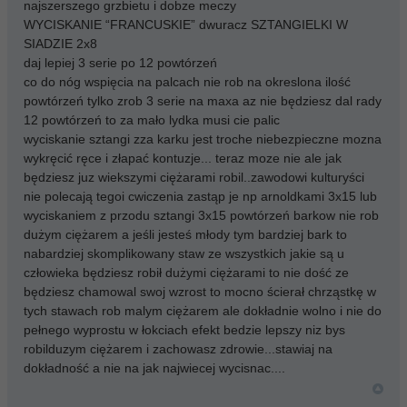
najszerszego grzbietu i dobze meczy
WYCISKANIE “FRANCUSKIE” dwuracz SZTANGIELKI W
SIADZIE 2x8
daj lepiej 3 serie po 12 powtórzeń
co do nóg wspięcia na palcach nie rob na okreslona ilość
powtórzeń tylko zrob 3 serie na maxa az nie będziesz dal rady
12 powtórzeń to za mało lydka musi cie palic
wyciskanie sztangi zza karku jest troche niebezpieczne mozna
wykręcić ręce i złapać kontuzje... teraz moze nie ale jak
będziesz juz wiekszymi ciężarami robil..zawodowi kulturyści
nie polecają tegoi cwiczenia zastąp je np arnoldkami 3x15 lub
wyciskaniem z przodu sztangi 3x15 powtórzeń barkow nie rob
dużym ciężarem a jeśli jesteś młody tym bardziej bark to
nabardziej skomplikowany staw ze wszystkich jakie są u
człowieka będziesz robił dużymi ciężarami to nie dość ze
będziesz chamowal swoj wzrost to mocno ścierał chrząstkę w
tych stawach rob malym ciężarem ale dokładnie wolno i nie do
pełnego wyprostu w łokciach efekt bedzie lepszy niz bys
robilduzym ciężarem i zachowasz zdrowie...stawiaj na
dokładność a nie na jak najwiecej wycisnac....