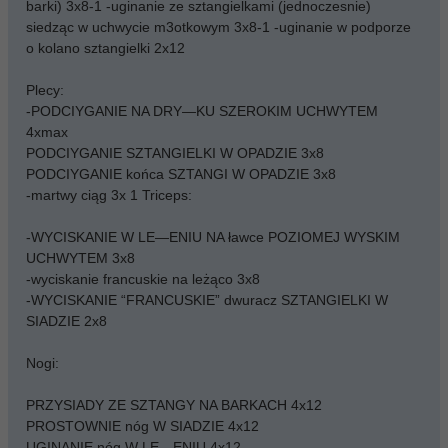
barki) 3x8-1 -uginanie ze sztangielkami (jednoczesnie)
siedząc w uchwycie m3otkowym 3x8-1 -uginanie w podporze
o kolano sztangielki 2x12
Plecy:
-PODCIYGANIE NA DRY—KU SZEROKIM UCHWYTEM
4xmax
PODCIYGANIE SZTANGIELKI W OPADZIE 3x8
PODCIYGANIE końca SZTANGI W OPADZIE 3x8
-martwy ciąg 3x 1 Triceps:
-WYCISKANIE W LE—ENIU NA ławce POZIOMEJ WYSKIM
UCHWYTEM 3x8
-wyciskanie francuskie na leżąco 3x8
-WYCISKANIE “FRANCUSKIE” dwuracz SZTANGIELKI W
SIADZIE 2x8
Nogi:
PRZYSIADY ZE SZTANGY NA BARKACH 4x12
PROSTOWNIE nóg W SIADZIE 4x12
UGINANIE nóg W LE—ENIU 4x12