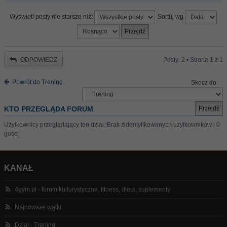
Wyświetl posty nie starsze niż:
Sortuj wg
ODPOWIEDZ
Posty: 2 • Strona
1
z
1
Powrót do Trening
Skocz do:
KTO PRZEGLĄDA FORUM
Użytkownicy przeglądający ten dział: Brak zidentyfikowanych użytkowników i 0
gości
KANAŁ
4gym.pl - forum kulturystyczne, fitness, dieta, suplementy
Najnowsze wątki
Dział - Trening