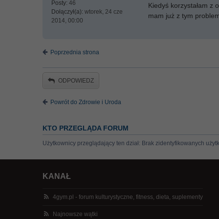
Posty:
46
Kiedyś korzystałam z 
Dołączył(a):
wtorek, 24 cze
mam już z tym problem
2014, 00:00
Poprzednia strona
ODPOWIEDZ
Powrót do Zdrowie i Uroda
KTO PRZEGLĄDA FORUM
Użytkownicy przeglądający ten dział: Brak zidentyfikowanych użyt
KANAŁ
4gym.pl - forum kulturystyczne, fitness, dieta, suplementy
Najnowsze wątki