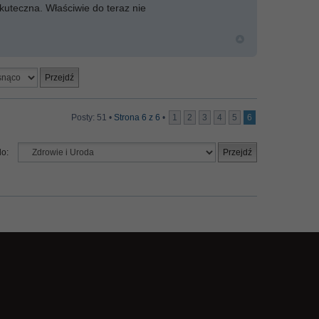
kuteczna. Właściwie do teraz nie
.
Posty: 51 •
Strona
6
z
6
•
1
2
3
4
5
6
do: