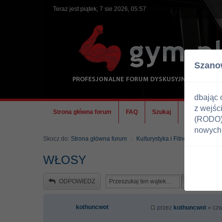
Teraz jest piątek, 7 sie 2026, 05:57
Szano
dbając 
z wejśc
Strona główna forum
FAQ
Szukaj
Ekipa
(RODO) 
nowych 
Skocz do:
Strona główna forum
Kulturystyka i Fitness
Zdrowi
WŁOSY
ODPOWIEDZ
kothuncwot
przez
kothuncwot
» czw