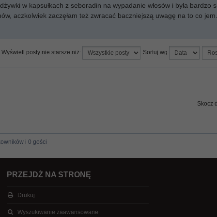
odżywki w kapsułkach z seboradin na wypadanie włosów i była bardzo s
ów, aczkolwiek zaczęłam też zwracać baczniejszą uwagę na to co jem
Wyświetl posty nie starsze niż:
Sortuj wg
Skocz 
kowników i 0 gości
PRZEJDŹ NA STRONĘ
Drukuj
Wyszukiwanie zaawansowane