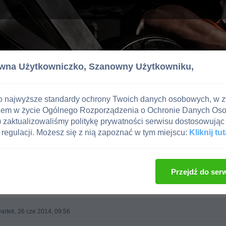
wna Użytkowniczko,
Szanowny Użytkowniku,
o najwyższe standardy ochrony Twoich danych osobowych, w 
iem w życie Ogólnego Rozporządzenia o Ochronie Danych Os
zaktualizowaliśmy politykę prywatności serwisu dostosowując 
regulacji. Możesz się z nią zapoznać w tym miejscu:
Kliknij tut
e i Uroda
Przejdź do ser
artek, 26 cze 2014, 09:56