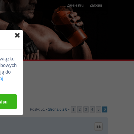
Zarejestruj
Zaloguj
związku
obowych
ją do
aj
wisu
Posty: 51 •
Strona
6
z
6
•
1
2
3
4
5
6