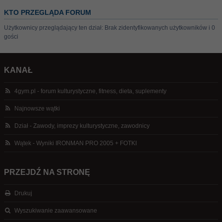
KTO PRZEGLĄDA FORUM
Użytkownicy przeglądający ten dział: Brak zidentyfikowanych użytkowników i 0
gości
KANAŁ
4gym.pl - forum kulturystyczne, fitness, dieta, suplementy
Najnowsze wątki
Dział - Zawody, imprezy kulturystyczne, zawodnicy
Wątek - Wyniki IRONMAN PRO 2005 + FOTKI
PRZEJDŹ NA STRONĘ
Drukuj
Wyszukiwanie zaawansowane