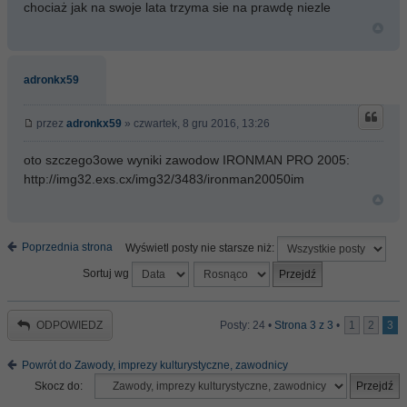
chociaż jak na swoje lata trzyma sie na prawdę niezle
adronkx59
przez
adronkx59
» czwartek, 8 gru 2016, 13:26
oto szczego3owe wyniki zawodow IRONMAN PRO 2005:
http://img32.exs.cx/img32/3483/ironman20050im
Poprzednia strona
Wyświetl posty nie starsze niż:
Sortuj wg
ODPOWIEDZ
Posty: 24 •
Strona
3
z
3
•
1
2
3
Powrót do Zawody, imprezy kulturystyczne, zawodnicy
Skocz do: