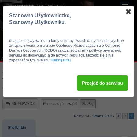
Teraz jest piątek, 7 sie 2026, 15:13
Szanowna Użytkowniczko,
Szanowny Użytkowniku,
dbając o najwyższe standardy ochrony Twoich danych osobowych, w
związku z wejściem w życie Ogólnego Rozporządzenia o Ochronie
Danych Osobowych (RODO) zaktualizowaliśmy politykę prywatności
serwisu dostosowując ją do nowych regulacji. Możesz się z nią
zapoznać w tym miejscu:
Kliknij tutaj
Skocz do:
Strona główna forum
Kulturystyka i Fitness
Zawody, imprezy kulturystyczne, zawodnicy
Przejdź do serwisu
Wyniki IRONMAN PRO 2005 + FOTKI
ODPOWIEDZ
Posty: 24 •
Strona
3
z
3
•
1
2
3
Shelly_Lin