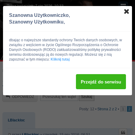
Teraz jest piątek, 7 sie 2026, 10:33
Szanowna Użytkowniczko,
Szanowny Użytkowniku,
dbając o najwyższe standardy ochrony Twoich danych osobowych, w
związku z wejściem w życie Ogólnego Rozporządzenia o Ochronie
Danych Osobowych (RODO) zaktualizowaliśmy politykę prywatności
serwisu dostosowując ją do nowych regulacji. Możesz się z nią
zapoznać w tym miejscu:
Kliknij tutaj
Skocz do:
Strona główna forum
Kulturystyka i Fitness
Trening
Przejdź do serwisu
Zle dni...
ODPOWIEDZ
Posty: 12 •
Strona
2
z
2
•
1
2
LBlackloc
przez
LBlackloc
» czwartek, 15 gru 2016, 06:51