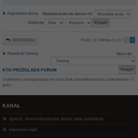
Poprzednia strona
Wyświetl posty nie starsze niż:
Sortuj wg
ODPOWIEDZ
Posty: 12 •
Strona
2
z
2
•
1
2
Powrót do Trening
Skocz do:
KTO PRZEGLĄDA FORUM
Użytkownicy przeglądający ten dział: Brak zidentyfikowanych użytkowników i 0
gości
KANAŁ
4gym.pl - forum kulturystyczne, fitness, dieta, suplementy
Najnowsze wątki