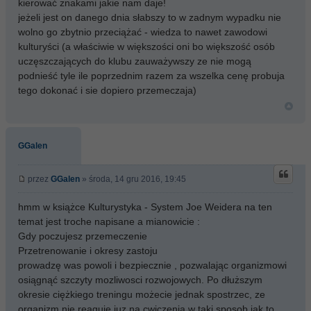
kierować znakami jakie nam daje!
jeżeli jest on danego dnia słabszy to w zadnym wypadku nie
wolno go zbytnio przeciążać - wiedza to nawet zawodowi
kulturyści (a właściwie w większości oni bo większość osób
uczęszczających do klubu zauważywszy ze nie mogą
podnieść tyle ile poprzednim razem za wszelka cenę probuja
tego dokonać i sie dopiero przemeczaja)
GGalen
przez
GGalen
» środa, 14 gru 2016, 19:45
hmm w książce Kulturystyka - System Joe Weidera na ten
temat jest troche napisane a mianowicie :
Gdy poczujesz przemeczenie
Przetrenowanie i okresy zastoju
prowadzę was powoli i bezpiecznie , pozwalając organizmowi
osiągnąć szczyty mozliwosci rozwojowych. Po dłuższym
okresie ciężkiego treningu możecie jednak spostrzec, ze
organizm nie reaguje juz na cwiczenia w taki sposob jak to