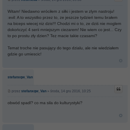
Witam! Niedawno wróciłem z siłki i jestem w zlym nastroju!
:evil: A to wszystko przez to, ze jeszcze tydzień temu brałem
na biceps wiecej niz dzis!!! Chodzi mi o to, ze dziś nie moglem
dokończyć 4 serii mniejszym ciezarem! Nie wiem co jest... Czy
to po prostu zły dzien? Tez macie takie czasami?
Temat troche nie pasujący do tego dzialu, ale nie wiedziałem
gdzie go umiescic!
stefanxqw_Van
przez
stefanxqw_Van
» środa, 14 gru 2016, 10:25
obwód spadl? co ma sila do kulturystyki?