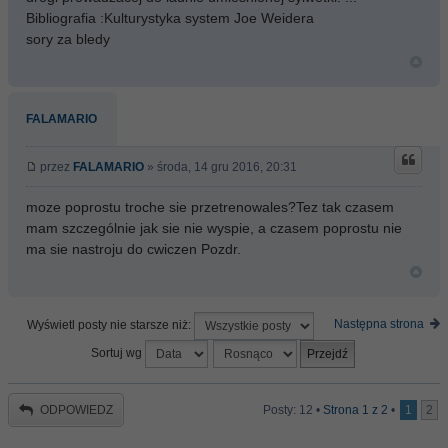
Bibliografia :Kulturystyka system Joe Weidera
sory za bledy
FALAMARIO
przez
FALAMARIO
» środa, 14 gru 2016, 20:31
moze poprostu troche sie przetrenowales?Tez tak czasem
mam szczególnie jak sie nie wyspie, a czasem poprostu nie
ma sie nastroju do cwiczen Pozdr.
Następna strona
Wyświetl posty nie starsze niż:
Sortuj wg
ODPOWIEDZ
Posty: 12 •
Strona
1
z
2
•
1
2