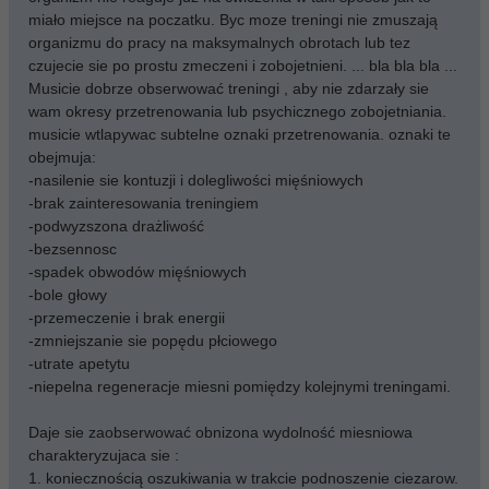
miało miejsce na poczatku. Byc moze treningi nie zmuszają
organizmu do pracy na maksymalnych obrotach lub tez
czujecie sie po prostu zmeczeni i zobojetnieni. ... bla bla bla ...
Musicie dobrze obserwować treningi , aby nie zdarzały sie
wam okresy przetrenowania lub psychicznego zobojetniania.
musicie wtlapywac subtelne oznaki przetrenowania. oznaki te
obejmuja:
-nasilenie sie kontuzji i dolegliwości mięśniowych
-brak zainteresowania treningiem
-podwyzszona drażliwość
-bezsennosc
-spadek obwodów mięśniowych
-bole głowy
-przemeczenie i brak energii
-zmniejszanie sie popędu płciowego
-utrate apetytu
-niepelna regeneracje miesni pomiędzy kolejnymi treningami.
Daje sie zaobserwować obnizona wydolność miesniowa
charakteryzujaca sie :
1. koniecznością oszukiwania w trakcie podnoszenie ciezarow.