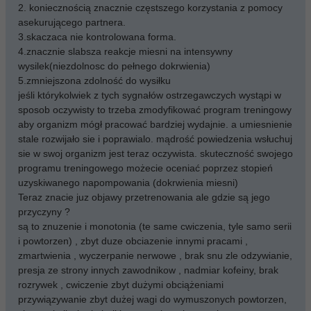
2. koniecznością znacznie częstszego korzystania z pomocy
asekurującego partnera.
3.skaczaca nie kontrolowana forma.
4.znacznie slabsza reakcje miesni na intensywny
wysilek(niezdolnosc do pełnego dokrwienia)
5.zmniejszona zdolność do wysiłku
jeśli którykolwiek z tych sygnałów ostrzegawczych wystąpi w
sposob oczywisty to trzeba zmodyfikować program treningowy
aby organizm mógł pracować bardziej wydajnie. a umiesnienie
stale rozwijało sie i poprawialo. mądrość powiedzenia wsłuchuj
sie w swoj organizm jest teraz oczywista. skuteczność swojego
programu treningowego możecie oceniać poprzez stopień
uzyskiwanego napompowania (dokrwienia miesni)
Teraz znacie juz objawy przetrenowania ale gdzie są jego
przyczyny ?
są to znuzenie i monotonia (te same cwiczenia, tyle samo serii
i powtorzen) , zbyt duze obciazenie innymi pracami ,
zmartwienia , wyczerpanie nerwowe , brak snu zle odzywianie,
presja ze strony innych zawodnikow , nadmiar kofeiny, brak
rozrywek , cwiczenie zbyt dużymi obciążeniami
przywiązywanie zbyt dużej wagi do wymuszonych powtorzen,