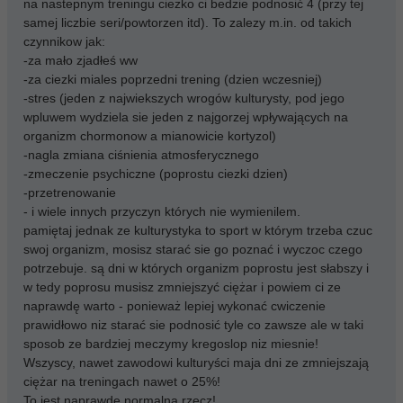
na nastepnym treningu ciezko ci bedzie podnosić 4 (przy tej
samej liczbie seri/powtorzen itd). To zalezy m.in. od takich
czynnikow jak:
-za mało zjadłeś ww
-za ciezki miales poprzedni trening (dzien wczesniej)
-stres (jeden z najwiekszych wrogów kulturysty, pod jego
wpluwem wydziela sie jeden z najgorzej wpływających na
organizm chormonow a mianowicie kortyzol)
-nagla zmiana ciśnienia atmosferycznego
-zmeczenie psychiczne (poprostu ciezki dzien)
-przetrenowanie
- i wiele innych przyczyn których nie wymienilem.
pamiętaj jednak ze kulturystyka to sport w którym trzeba czuc
swoj organizm, mosisz starać sie go poznać i wyczoc czego
potrzebuje. są dni w których organizm poprostu jest słabszy i
w tedy poprosu musisz zmniejszyć ciężar i powiem ci ze
naprawdę warto - ponieważ lepiej wykonać cwiczenie
prawidłowo niz starać sie podnosić tyle co zawsze ale w taki
sposob ze bardziej meczymy kregoslop niz miesnie!
Wszyscy, nawet zawodowi kulturyści maja dni ze zmniejszają
ciężar na treningach nawet o 25%!
To jest naprawdę normalna rzecz!