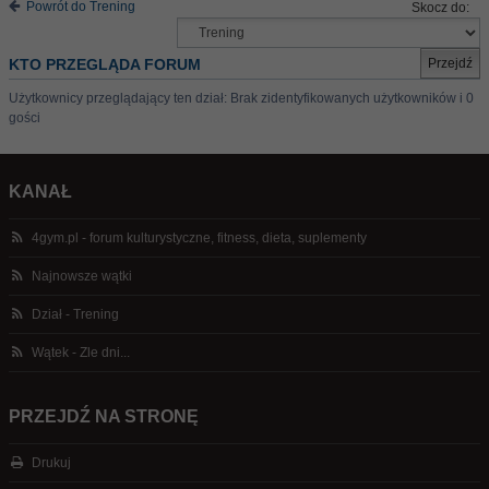
Powrót do Trening
Skocz do:
KTO PRZEGLĄDA FORUM
Użytkownicy przeglądający ten dział: Brak zidentyfikowanych użytkowników i 0
gości
KANAŁ
4gym.pl - forum kulturystyczne, fitness, dieta, suplementy
Najnowsze wątki
Dział - Trening
Wątek - Zle dni...
PRZEJDŹ NA STRONĘ
Drukuj