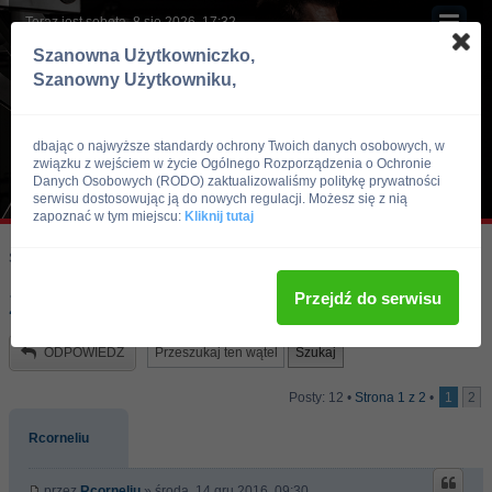
Teraz jest sobota, 8 sie 2026, 17:32
Szanowna Użytkowniczko,
Szanowny Użytkowniku,
dbając o najwyższe standardy ochrony Twoich danych osobowych, w
związku z wejściem w życie Ogólnego Rozporządzenia o Ochronie
Danych Osobowych (RODO) zaktualizowaliśmy politykę prywatności
serwisu dostosowując ją do nowych regulacji. Możesz się z nią
zapoznać w tym miejscu:
Kliknij tutaj
Skocz do:
Strona główna forum
Kulturystyka i Fitness
Trening
Przejdź do serwisu
Zle dni...
ODPOWIEDZ
Posty: 12 •
Strona
1
z
2
•
1
2
Rcorneliu
przez
Rcorneliu
» środa, 14 gru 2016, 09:30