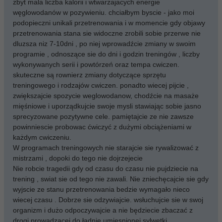
zbyt mala liczba kalorii i wtwarzajacych energie
węglowodanów w pozywieniu. chciałbym byscie - jako moi
podopieczni unikali przetrenowania i w momencie gdy objawy
przetrenowania stana sie widoczne zrobili sobie przerwe nie
dluzsza niz 7-10dni , po niej wprowadźcie zmiany w swoim
programie , odnoszące sie do dni i godzin treningów , liczby
wykonywanych serii i powtórzeń oraz tempa cwiczen.
skuteczne są rownierz zmiany dotyczące sprzętu
treningowego i rodzajów cwiczen. ponadto wiecej pijcie ,
zwiększajcie spozycie weglowodanow, chodźcie na masaże
mięśniowe i uporządkujcie swoje mysli stawiając sobie jasno
sprecyzowane pozytywne cele. pamiętajcie ze nie zawsze
powinniescie probowac ćwiczyć z dużymi obciążeniami w
każdym cwiczeniu.
W programach treningowych nie starajcie sie rywalizować z
mistrzami , dopoki do tego nie dojrzejecie
Nie robcie tragedii gdy od czasu do czasu nie pujdziecie na
trening , swiat sie od tego nie zawali. Nie zniechęcajcie sie gdy
wyjscie ze stanu przetrenowania bedzie wymagało nieco
wiecej czasu . Dobrze sie odzywiajcie. wsłuchujcie sie w swoj
organizm i dużo odpoczywajcie a nie będziecie zbaczać z
drogi prowadzacej do ładnie umiesnionej sylwetki. ...