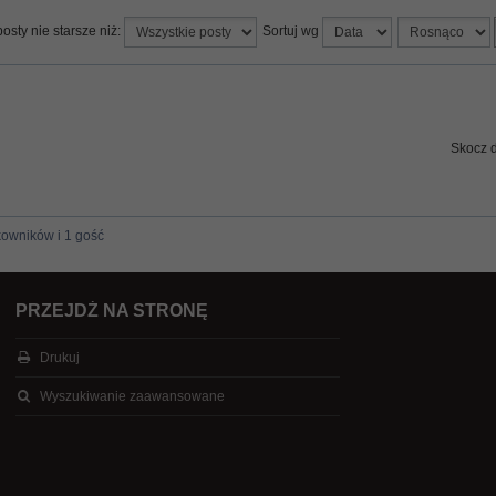
osty nie starsze niż:
Sortuj wg
Skocz 
kowników i 1 gość
PRZEJDŹ NA STRONĘ
Drukuj
Wyszukiwanie zaawansowane