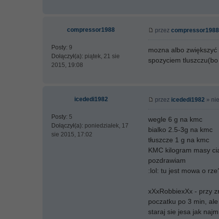
compressor1988
przez
compressor1988
Posty:
9
mozna albo zwiększyć 
Dołączył(a):
piątek, 21 sie
spozyciem tluszczu(bo t
2015, 19:08
icededi1982
przez
icededi1982
» nie
Posty:
5
wegle 6 g na kmc
Dołączył(a):
poniedziałek, 17
bialko 2.5-3g na kmc
sie 2015, 17:02
tłuszcze 1 g na kmc
KMC kilogram masy ci
pozdrawiam
:lol: tu jest mowa o rz
xXxRobbiexXx - przy z
poczatku po 3 min, ale
staraj sie jesa jak najm