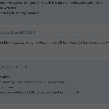
ce sie wyrze1bia, jest pare tych kilo do zrzucenia wiec wole sie za to 
m wzrostu.
ńca życia tak wygladaa :D
edziela, 18 gru 2016, 14:42
roblem ważysz okropnie dużo j mam 18 lat i waże 81 kg musisz u3o?ya 
, 18 gru 2016, 19:18
m dużo
ło tłuszczy i węglowodanów i dużo owoców
j po3owe
awsze zjadałes 2 bu3ki teraz zjedz jedna itp........ :D