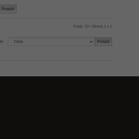
Posty: 10 • Strona
1
z
1
do: