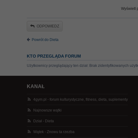
Wyświetl p
ODPOWIEDZ
Powrót do Dieta
KTO PRZEGLĄDA FORUM
Użytkownicy przeglądający ten dział: Brak zidentyfikowanych użyt
KANAŁ
4gym.pl - forum kulturystyczne, fitness, dieta, suplementy
Najnowsze wątki
Dział - Dieta
Wątek - Znowu ta rzezba