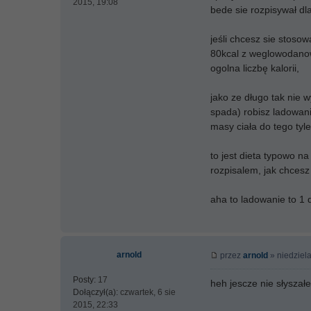
2015, 19:08
bede sie rozpisywał dla
jeśli chcesz sie stosow
80kcal z weglowodanow,
ogolna liczbę kalorii,
jako ze długo tak nie w
spada) robisz ladowani
masy ciała do tego tyle 
to jest dieta typowo n
rozpisalem, jak chcesz
aha to ladowanie to 1 
arnold
przez
arnold
» niedziela
Posty:
17
heh jescze nie słyszał
Dołączył(a):
czwartek, 6 sie
2015, 22:33