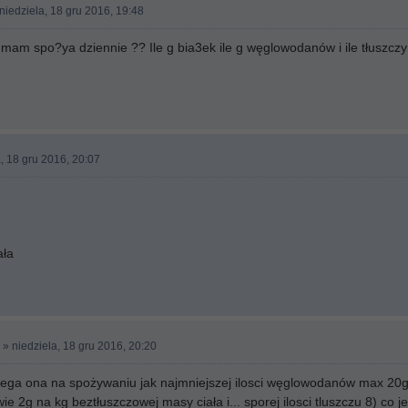
niedziela, 18 gru 2016, 19:48
 mam spo?ya dziennie ?? Ile g bia3ek ile g węglowodanów i ile tłuszczy 
, 18 gru 2016, 20:07
ała
» niedziela, 18 gru 2016, 20:20
ega ona na spożywaniu jak najmniejszej ilosci węglowodanów max 20g
ie 2g na kg beztłuszczowej masy ciała i... sporej ilosci tluszczu 8) co