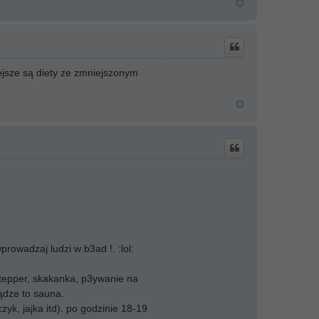
ejsze są diety ze zmniejszonym
rowadzaj ludzi w b3ad !. :lol:
stepper, skakanka, p3ywanie na
ądze to sauna.
czyk, jajka itd). po godzinie 18-19