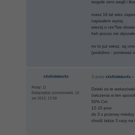
wogole zero wegli i tłu
masz 16 lat wiec zapew
napisałem wyżej.
wiecej o rze?bie dowie
heh jescze nie słyszał
no to już wiesz, są on
(podobno - ponieważ s
xXxRobbiexXx
przez
xXxRobbiexXx
» 
Posty:
11
Dzieki za te wskazówki
Dołączył(a):
poniedziałek, 10
ćwiczenia w ten sposo
sie 2015, 13:58
50% Cm
12-15 pow
do 3 s przerwy miedzy 
chodź także 3 razy na t