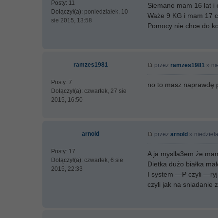
Posty:
11
Siemano mam 16 lat i ch
Dołączył(a):
poniedziałek, 10
Waże 9 KG i mam 17 c
sie 2015, 13:58
Pomocy nie chce do ko
ramzes1981
przez
ramzes1981
» ni
Posty:
7
no to masz naprawdę p
Dołączył(a):
czwartek, 27 sie
2015, 16:50
arnold
przez
arnold
» niedziela
Posty:
17
A ja myslla3em że ma
Dołączył(a):
czwartek, 6 sie
Dietka dużo białka ma
2015, 22:33
I system —P czyli —ry
czyli jak na sniadanie z