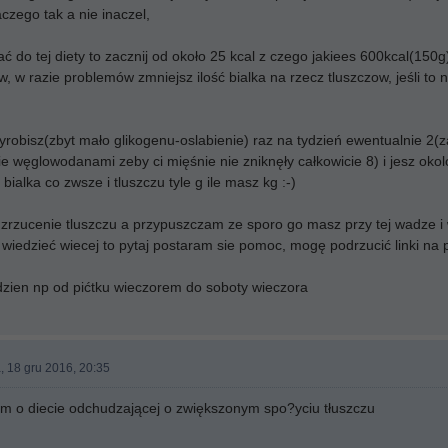
czego tak a nie inaczel,
ać do tej diety to zacznij od około 25 kcal z czego jakiees 600kcal(150g
 w razie problemów zmniejsz ilość bialka na rzecz tluszczow, jeśli to n
yrobisz(zbyt mało glikogenu-oslabienie) raz na tydzień ewentualnie 2(zal
e węglowodanami zeby ci mięśnie nie zniknęły całkowicie 8) i jesz oko
bialka co zwsze i tluszczu tyle g ile masz kg :-)
a zrzucenie tluszczu a przypuszczam ze sporo go masz przy tej wadze i w
 wiedzieć wiecej to pytaj postaram sie pomoc, mogę podrzucić linki na 
dzien np od pićtku wieczorem do soboty wieczora
, 18 gru 2016, 20:35
em o diecie odchudzającej o zwiększonym spo?yciu tłuszczu