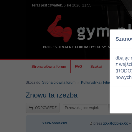
Teraz jest czwartek, 6 sie 2026, 21:55
Szano
dbając 
z wejśc
Strona główna forum
FAQ
Szukaj
Ekipa
(RODO) 
nowych 
Skocz do:
Strona główna forum
Kulturystyka i Fitness
Dieta
Znowu ta rzezba
ODPOWIEDZ
xXxRobbiexXx
przez
xXxRobbiexXx
» 