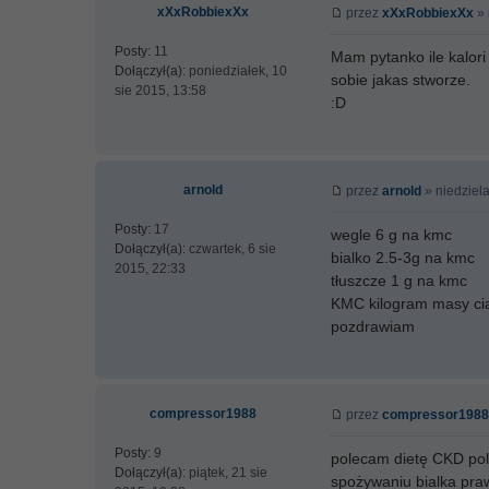
xXxRobbiexXx
przez
xXxRobbiexXx
» 
Posty:
11
Mam pytanko ile kalori
Dołączył(a):
poniedziałek, 10
sobie jakas stworze.
sie 2015, 13:58
:D
arnold
przez
arnold
» niedziela
Posty:
17
wegle 6 g na kmc
Dołączył(a):
czwartek, 6 sie
bialko 2.5-3g na kmc
2015, 22:33
tłuszcze 1 g na kmc
KMC kilogram masy ci
pozdrawiam
compressor1988
przez
compressor1988
Posty:
9
polecam dietę CKD pol
Dołączył(a):
piątek, 21 sie
spożywaniu bialka praw