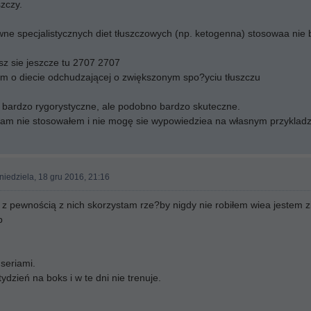
szczy.
ne specjalistycznych diet tłuszczowych (np. ketogenna) stosowaa nie 
sz sie jeszcze tu 2707 2707
em o diecie odchudzającej o zwiększonym spo?yciu tłuszczu
e bardzo rygorystyczne, ale podobno bardzo skuteczne.
am nie stosowałem i nie mogę sie wypowiedziea na własnym przykladz
niedziela, 18 gru 2016, 21:16
 z pewnością z nich skorzystam rze?by nigdy nie robiłem wiea jestem 
b
seriami.
ydzień na boks i w te dni nie trenuje.