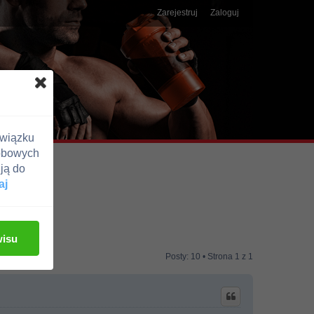
Zarejestruj
Zaloguj
związku
obowych
ją do
aj
wisu
Posty: 10 • Strona
1
z
1