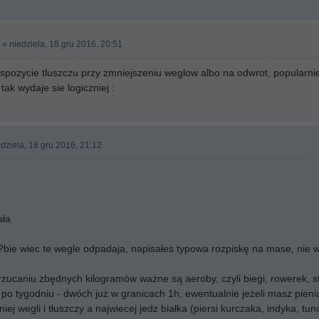
» niedziela, 18 gru 2016, 20:51
spozycie tluszczu przy zmniejszeniu weglow albo na odwrot, popularni
ak wydaje sie logiczniej :
dziela, 18 gru 2016, 21:12
ała
e?bie wiec te wegle odpadaja, napisałes typowa rozpiskę na mase, nie wp
rzucaniu zbędnych kilogramów ważne są aeroby, czyli biegi, rowerek, 
 po tygodniu - dwóch już w granicach 1h, ewentualnie jeżeli masz pieni
niej wegli i tłuszczy a najwiecej jedz białka (piersi kurczaka, indyka, tun