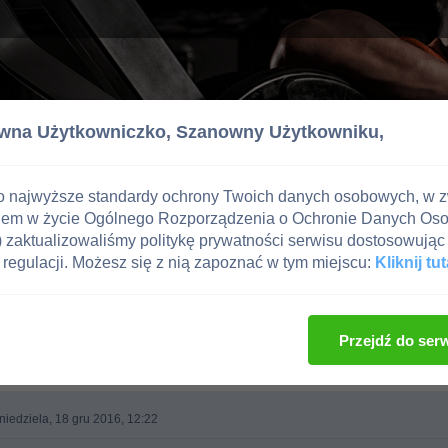
wna Użytkowniczko,
Szanowny Użytkowniku,
o najwyższe standardy ochrony Twoich danych osobowych, w 
iem w życie Ogólnego Rozporządzenia o Ochronie Danych Os
zaktualizowaliśmy politykę prywatności serwisu dostosowując 
regulacji. Możesz się z nią zapoznać w tym miejscu:
Kliknij tut
Przejdź do ser
niedziela, 18 gru 2016, 12:22