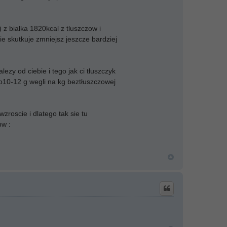
) z bialka 1820kcal z tluszczow i
ie skutkuje zmniejsz jeszcze bardziej
ezy od ciebie i tego jak ci tłuszczyk
lo10-12 g wegli na kg beztłuszczowej
zroscie i dlatego tak sie tu
pw :