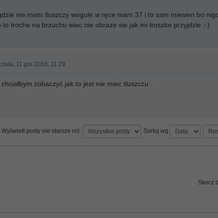
gdzie nie mam tluszczy wogule w ręce mam 37 i to sam miesien bo nigd
to troche na brzuchu wiec nie obraze sie jak mi troszke przyjdzie ;-)
ziela, 11 gru 2016, 11:29
chciałbym zobaczyć jak to jest nie miec tluszczu .
Wyświetl posty nie starsze niż:
Sortuj wg
Skocz 