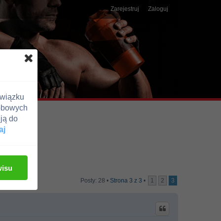
Zarejestruj
Zaloguj
związku
obowych
ją do
aj
wisu
Posty: 28 •
Strona
3
z
3
•
1
2
3