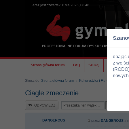
Teraz jest czwartek, 6 sie 2026, 08:48
Szano
dbając 
z wejśc
Strona główna forum
FAQ
Szukaj
Ekipa
(RODO) 
nowych 
Skocz do:
Strona główna forum
Kulturystyka i Fitness
Doping
Ciagle zmeczenie
ODPOWIEDZ
DANGEROUS
przez
DANGEROUS
» n