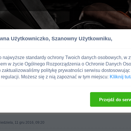
wna Użytkowniczko,
Szanowny Użytkowniku,
o najwyższe standardy ochrony Twoich danych osobowych, w 
iem w życie Ogólnego Rozporządzenia o Ochronie Danych Os
zaktualizowaliśmy politykę prywatności serwisu dostosowując 
regulacji. Możesz się z nią zapoznać w tym miejscu:
Kliknij tut
Przejdź do ser
iedziela, 11 gru 2016, 09:20