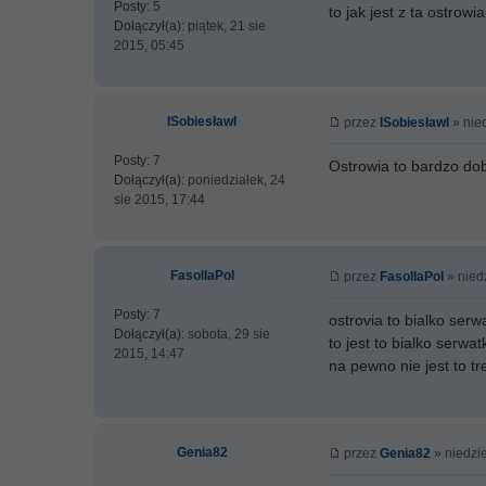
Posty:
5
to jak jest z ta ostrow
Dołączył(a):
piątek, 21 sie
2015, 05:45
ISobiesławI
przez
ISobiesławI
» nied
Posty:
7
Ostrowia to bardzo dobr
Dołączył(a):
poniedziałek, 24
sie 2015, 17:44
FasollaPol
przez
FasollaPol
» niedz
Posty:
7
ostrovia to bialko ser
Dołączył(a):
sobota, 29 sie
to jest to bialko serw
2015, 14:47
na pewno nie jest to t
Genia82
przez
Genia82
» niedzie