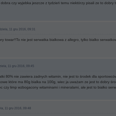
ia dobra czy wyjebka jeszcze z tydzień temu niektórzy pisali ze to dobry 
ziela, 11 gru 2016, 09:31
y towar!!To nie jest serwatka bialkowa z allegro, tylko bialko serwatko
iela, 11 gru 2016, 09:45
watki 80% nie zawiera zadnych witamin, nie jest to środek dla sportowc
atkowe które ma 80g bialka na 100g, wiec ja uważam ze jest to dobry śro
rec czy limp wzbogacony witaminami i mineralami, ale jest to bialko s
la, 11 gru 2016, 09:48