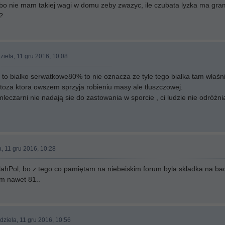
bo nie mam takiej wagi w domu zeby zwazyc, ile czubata lyzka ma gram 
?
ziela, 11 gru 2016, 10:08
e to bialko serwatkowe80% to nie oznacza ze tyle tego bialka tam właśni
aktoza ktora owszem sprzyja robieniu masy ale tluszczowej.
czarni nie nadają sie do zastowania w sporcie , ci ludzie nie odróżniaj
a, 11 gru 2016, 10:28
lahPol, bo z tego co pamiętam na niebeiskim forum byla skladka na ba
am nawet 81..
dziela, 11 gru 2016, 10:56