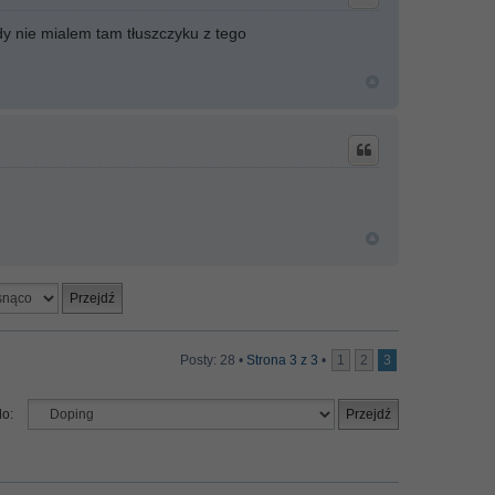
y nie mialem tam tłuszczyku z tego
Posty: 28 •
Strona
3
z
3
•
1
2
3
do: