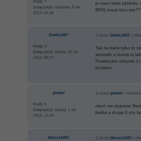
Posty:
7
ja mam takie pytanko, 
Dołączył(a):
niedziela, 9 sie
80%) moze ktoś wie??
2015, 04:08
Ziolek1987
przez
Ziolek1987
» nied
Posty:
5
Tak na bank tylko to z
Dołączył(a):
sobota, 22 sie
serwatki a reszta to l
2015, 08:47
Powtarzam odzywki z mle
problem.
goebel
przez
goebel
» niedziel
Posty:
4
niech sie wypowie Beu
Dołączył(a):
sobota, 1 sie
bialka a druga 8 czy t
2015, 13:44
bbeara1983
przez
bbeara1983
» nie