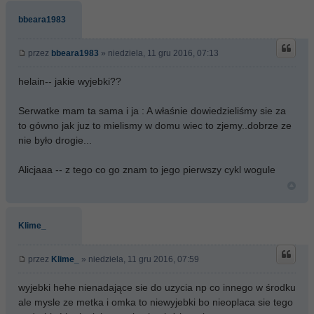
bbeara1983
przez
bbeara1983
» niedziela, 11 gru 2016, 07:13
helain-- jakie wyjebki??
Serwatke mam ta sama i ja : A właśnie dowiedzieliśmy sie za
to gówno jak juz to mielismy w domu wiec to zjemy..dobrze ze
nie było drogie...
Alicjaaa -- z tego co go znam to jego pierwszy cykl wogule
Klime_
przez
Klime_
» niedziela, 11 gru 2016, 07:59
wyjebki hehe nienadające sie do uzycia np co innego w środku
ale mysle ze metka i omka to niewyjebki bo nieoplaca sie tego