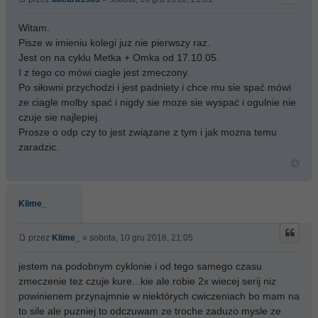
Witam.
Pisze w imieniu kolegi juz nie pierwszy raz.
Jest on na cyklu Metka + Omka od 17.10.05.
I z tego co mówi ciagle jest zmeczony.
Po siłowni przychodzi i jest padniety i chce mu sie spać mówi
ze ciagle molby spać i nigdy sie moze sie wyspać i ogulnie nie
czuje sie najlepiej.
Prosze o odp czy to jest związane z tym i jak mozna temu
zaradzic.
Klime_
przez
Klime_
» sobota, 10 gru 2016, 21:05
jestem na podobnym cyklonie i od tego samego czasu
zmeczenie tez czuje kure...kie ale robie 2x wiecej serij niz
powinienem przynajmnie w niektórych cwiczeniach bo mam na
to sile ale puzniej to odczuwam ze troche zaduzo mysle ze