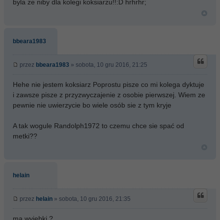
byla ze niby dla kolegi koksiarzu!!:D hrhrhr;
bbeara1983
przez
bbeara1983
» sobota, 10 gru 2016, 21:25
Hehe nie jestem koksiarz Poprostu pisze co mi kolega dyktuje
i zawsze pisze z przyzwyczajenie z osobie pierwszej. Wiem ze
pewnie nie uwierzycie bo wiele osób sie z tym kryje
A tak wogule Randolph1972 to czemu chce sie spać od
metki??
helain
przez
helain
» sobota, 10 gru 2016, 21:35
ma wyjebki ?