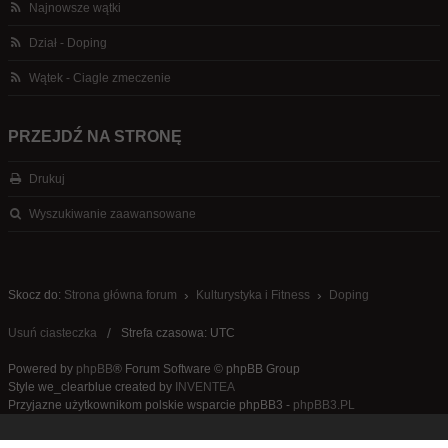
Najnowsze wątki
Dział - Doping
Wątek - Ciagle zmeczenie
PRZEJDŹ NA STRONĘ
Drukuj
Wyszukiwanie zaawansowane
Skocz do:
Strona główna forum
Kulturystyka i Fitness
Doping
Usuń ciasteczka
Strefa czasowa: UTC
Powered by
phpBB
® Forum Software © phpBB Group
Style we_clearblue created by
INVENTEA
Przyjazne użytkownikom polskie wsparcie phpBB3 -
phpBB3.PL