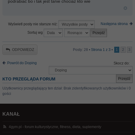
podrabiać bo i tak jest tanie chociaż kto wie
Następna strona
Wyświetl posty nie starsze niż:
Sortuj wg
ODPOWIEDZ
Posty: 28 •
Strona
1
z
3
•
1
2
3
Powrót do Doping
Skocz do:
KTO PRZEGLĄDA FORUM
Użytkownicy przeglądający ten dział: Brak zidentyfikowanych użytkowników i 0
gości
KANAŁ
4gym.pl - forum kulturystyczne, fitness, dieta, suplementy