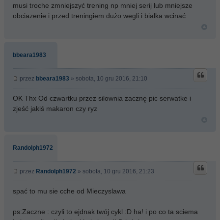
musi troche zmniejszyć trening np mniej serij lub mniejsze
obciazenie i przed treningiem dużo wegli i bialka wcinać
bbeara1983
przez
bbeara1983
» sobota, 10 gru 2016, 21:10
OK Thx Od czwartku przez silownia zacznę pic serwatke i
zjeść jakiś makaron czy ryz
Randolph1972
przez
Randolph1972
» sobota, 10 gru 2016, 21:23
spać to mu sie cche od Mieczyslawa
ps:Zaczne : czyli to ejdnak twój cykl :D ha! i po co ta sciema