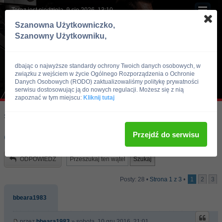
Teraz jest niedziela, 9 sie 2026, 13:10
Szanowna Użytkowniczko,
Szanowny Użytkowniku,
dbając o najwyższe standardy ochrony Twoich danych osobowych, w
związku z wejściem w życie Ogólnego Rozporządzenia o Ochronie
Danych Osobowych (RODO) zaktualizowaliśmy politykę prywatności
serwisu dostosowując ją do nowych regulacji. Możesz się z nią
zapoznać w tym miejscu:
Kliknij tutaj
Skocz do:
Strona główna forum
Kulturystyka i Fitness
Doping
Przejdź do serwisu
Ciagle zmeczenie
ODPOWIEDZ
Posty: 28 •
Strona
1
z
3
•
1
2
3
bbeara1983
przez
bbeara1983
» sobota, 10 gru 2016, 21:01