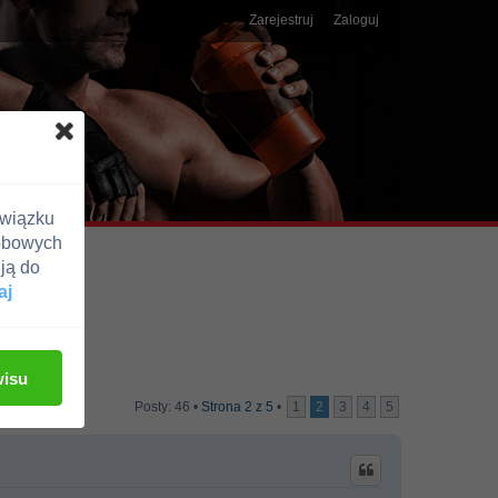
Zarejestruj
Zaloguj
związku
obowych
ją do
aj
wisu
Posty: 46 •
Strona
2
z
5
•
1
2
3
4
5