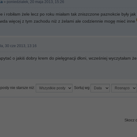
ka
» poniedziałek, 20 maja 2013, 15:26
 i robiłam żele lecz po roku miałam tak zniszczone paznokcie były jak 
awda więcej z tym zachodu niż z żelami ale codziennie mogę mieć inne
la, 30 cze 2013, 13:16
pytać o jakiś dobry krem do pielęgnacji dłoni, wcześniej wyczytałam 
posty nie starsze niż:
Sortuj wg
Skocz 