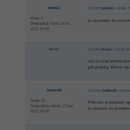
jowita1
przez
jowita1
» środa, 2
Posty:
5
ja używałam do paznokc
Dołączył(a):
środa, 21 lis
2012, 01:00
jkonar
przez
jkonar
» środa, 6 
raz na czas dobrze jes
pół godziny. Dłonie są
Jankesik
przez
Jankesik
» ponied
Posty:
10
Polecam przebadać się
Dołączył(a):
sobota, 27 kwi
to zaradzić,bo problem
2013, 00:00