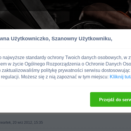
wna Użytkowniczko,
Szanowny Użytkowniku,
o najwyższe standardy ochrony Twoich danych osobowych, w 
iem w życie Ogólnego Rozporządzenia o Ochronie Danych Os
zaktualizowaliśmy politykę prywatności serwisu dostosowując 
regulacji. Możesz się z nią zapoznać w tym miejscu:
Kliknij tut
e i Uroda
Przejdź do ser
wartek, 20 wrz 2012, 15:35