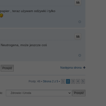
papier , teraz używam odżywki i tylko
że Neutrogena, może jeszcze coś
Następna strona
Posty: 46 •
Strona
2
z
5
•
1
2
3
4
5
do: