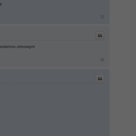
y.
 jesienno-zimowym