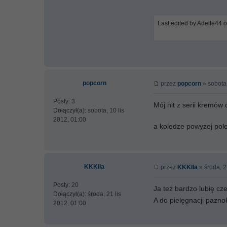
Last edited by Adelle44 o
popcorn
przez
popcorn
» sobota,
Posty:
3
Mój hit z serii kremów
Dołączył(a):
sobota, 10 lis
2012, 01:00
a koledze powyżej pol
KKKlla
przez
KKKlla
» środa, 2
Posty:
20
Ja też bardzo lubię c
Dołączył(a):
środa, 21 lis
A do pielęgnacji pazn
2012, 01:00