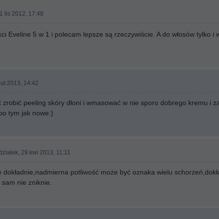
1 lis 2012, 17:48
i Eveline 5 w 1 i polecam lepsze są rzeczywiście. A do włosów tylko i
lut 2013, 14:42
t zrobić peeling skóry dłoni i wmasować w nie sporo dobrego kremu i z
 po tym jak nowe:)
ziałek, 29 kwi 2013, 11:11
 dokładnie,nadmierna potliwość może być oznaka wielu schorzeń,dok
 sam nie zniknie.