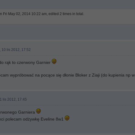
n Fri May 02, 2014 10:22 am, edited 2 times in total.
 10 lis 2012, 17:52
 do rąk to czerwony Garnier
ecam wypróbować na pocące się dłonie Bloker z Ziaji (do kupienia np 
1 lis 2012, 17:45
zerwonego Garniera
okci polecam odżywkę Eveline 8w1