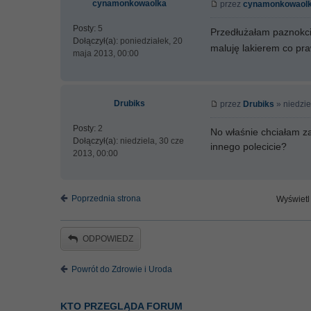
cynamonkowaolka
przez
cynamonkowaol
Posty:
5
Przedłużałam paznokcie
Dołączył(a):
poniedziałek, 20
maluję lakierem co pr
maja 2013, 00:00
Drubiks
przez
Drubiks
» niedzie
Posty:
2
No właśnie chciałam za
Dołączył(a):
niedziela, 30 cze
innego polecicie?
2013, 00:00
Poprzednia strona
Wyświetl 
ODPOWIEDZ
Powrót do Zdrowie i Uroda
KTO PRZEGLĄDA FORUM