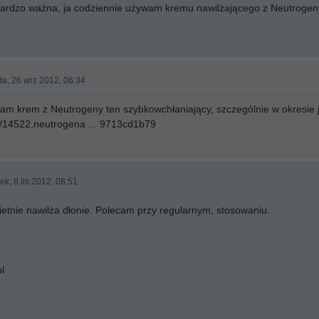
t bardzo ważna, ja codziennie używam kremu nawilżającego z Neutrogen
da, 26 wrz 2012, 06:34
am krem z Neutrogeny ten szybkowchłaniający, szczególnie w okresie
l/14522,neutrogena ... 9713cd1b79
ek, 8 lis 2012, 08:51
etnie nawilża dłonie. Polecam przy regularnym, stosowaniu.
l