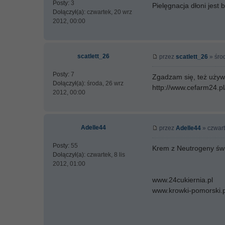
Posty:
3
Pielęgnacja dłoni jes
Dołączył(a):
czwartek, 20 wrz
2012, 00:00
scatlett_26
przez
scatlett_26
» śro
Posty:
7
Zgadzam się, też używ
Dołączył(a):
środa, 26 wrz
http://www.cefarm24.p
2012, 00:00
Adelle44
przez
Adelle44
» czwart
Posty:
55
Krem z Neutrogeny świ
Dołączył(a):
czwartek, 8 lis
2012, 01:00
www.24cukiernia.pl
www.krowki-pomorski.p