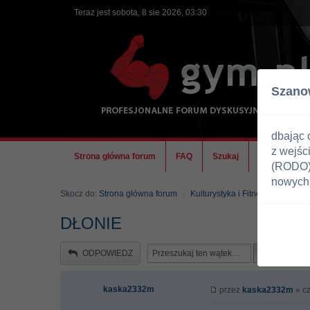
Teraz jest sobota, 8 sie 2026, 03:30
Szano
dbając 
z wejśc
Strona główna forum
FAQ
Szukaj
Ekipa
(RODO) 
nowych 
Skocz do:
Strona główna forum
Kulturystyka i Fitness
Zdrowi
DŁONIE
ODPOWIEDZ
kaska2332m
przez
kaska2332m
» cz