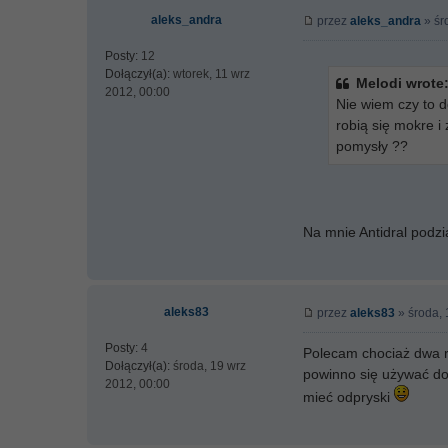
aleks_andra
przez
aleks_andra
» śr
Posty:
12
Dołączył(a):
wtorek, 11 wrz
Melodi wrote
2012, 00:00
Nie wiem czy to do
robią się mokre i
pomysły ??
Na mnie Antidral podzia
aleks83
przez
aleks83
» środa, 
Posty:
4
Polecam chociaż dwa ra
Dołączył(a):
środa, 19 wrz
powinno się używać dob
2012, 00:00
mieć odpryski