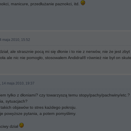
nokci, manicure, przedłużanie paznokci, itd.
14 maja 2010, 15:52
ział, ale strasznie pocą mi się dłonie i to nie z nerwów, nie że jest zbyt
ioła ale nic nie pomogło, stosowałem Andidral® również nie był on skut
, 14 maja 2010, 19:37
lem tylko z dłoniami? czy towarzyszą temu stopy/pachy/pachwiny/etc.? C
ia, sytuacjach?
takich objawów to stres każdego pokroju.
je powyższe pytania, a potem pomyślimy.
ściwy dział