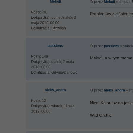
Melodi
przez
Melodi
» sobota, 
Posty:
78
Problemów z ciśnienie
Dołączył(a):
poniedziałek, 3
maja 2010, 00:00
Lokalizacja:
Szczecin
passions
przez
passions
» sobot
Posty:
149
Melodi, a w tym momen
Dołączył(a):
piątek, 7 maja
2010, 00:00
Lokalizacja:
Gdynia/Darłowo
aleks_andra
przez
aleks_andra
» śr
Posty:
12
Nice! Kolor juz na jes
Dołączył(a):
wtorek, 11 wrz
2012, 00:00
Wild Orchid