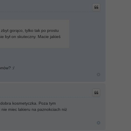
t zbyt gorąco, tylko tak po prostu
ie był on skuteczny. Macie jakieś
onów? :/
ak dobra kosmetyczka. Poza tym
 nie miec lakieru na paznokciach niż