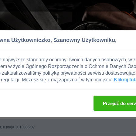
wna Użytkowniczko,
Szanowny Użytkowniku,
o najwyższe standardy ochrony Twoich danych osobowych, w 
iem w życie Ogólnego Rozporządzenia o Ochronie Danych Os
zaktualizowaliśmy politykę prywatności serwisu dostosowując 
regulacji. Możesz się z nią zapoznać w tym miejscu:
Kliknij tut
e i Uroda
Przejdź do ser
, 8 maja 2010, 05:07