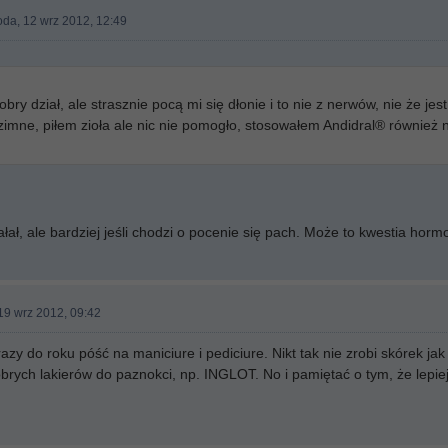
oda, 12 wrz 2012, 12:49
:
bry dział, ale strasznie pocą mi się dłonie i to nie z nerwów, nie że jes
 zimne, piłem zioła ale nic nie pomogło, stosowałem Andidral® również n
łał, ale bardziej jeśli chodzi o pocenie się pach. Może to kwestia horm
19 wrz 2012, 09:42
zy do roku póść na maniciure i pediciure. Nikt tak nie zrobi skórek j
rych lakierów do paznokci, np. INGLOT. No i pamiętać o tym, że lepiej