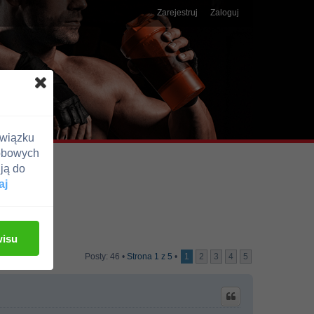
Zarejestruj
Zaloguj
związku
obowych
ją do
aj
wisu
Posty: 46 •
Strona
1
z
5
•
1
2
3
4
5