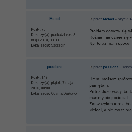
Melodi
przez
Melodi
» piątek, 
Posty:
78
Problem dotyczy się tyl
Dołączył(a):
poniedziałek, 3
Różnie, nie dzieje się
maja 2010, 00:00
Np. teraz mam spocone 
Lokalizacja:
Szczecin
passions
przez
passions
» sobot
Posty:
149
Hmm, możesz spróbować
Dołączył(a):
piątek, 7 maja
pamiętam.
2010, 00:00
Pij też dużo wody, bo 
Lokalizacja:
Gdynia/Darłowo
musimy się pocic cali.
Zauważyłam teraz, bo l
Melodi, a nie masz pr