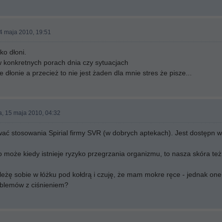
14 maja 2010, 19:51
ko dłoni.
 w konkretnych porach dnia czy sytuacjach
dłonie a przecież to nie jest żaden dla mnie stres że pisze...
a, 15 maja 2010, 04:32
 stosowania Spirial firmy SVR (w dobrych aptekach). Jest dostępn w p
to może kiedy istnieje ryzyko przegrzania organizmu, to nasza skóra też
eżę sobie w łóżku pod kołdrą i czuję, że mam mokre ręce - jednak one 
oblemów z ciśnieniem?