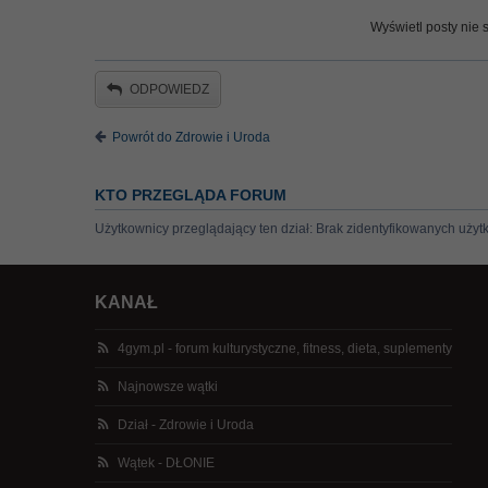
Wyświetl posty nie s
ODPOWIEDZ
Powrót do Zdrowie i Uroda
KTO PRZEGLĄDA FORUM
Użytkownicy przeglądający ten dział: Brak zidentyfikowanych użyt
KANAŁ
4gym.pl - forum kulturystyczne, fitness, dieta, suplementy
Najnowsze wątki
Dział - Zdrowie i Uroda
Wątek - DŁONIE