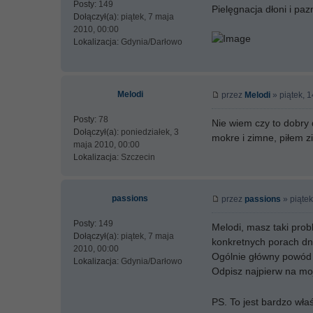
Posty:
149
Pielęgnacja dłoni i paz
Dołączył(a):
piątek, 7 maja
2010, 00:00
Lokalizacja:
Gdynia/Darłowo
Melodi
przez
Melodi
» piątek, 
Posty:
78
Nie wiem czy to dobry d
Dołączył(a):
poniedziałek, 3
mokre i zimne, piłem z
maja 2010, 00:00
Lokalizacja:
Szczecin
passions
przez
passions
» piątek
Posty:
149
Melodi, masz taki prob
Dołączył(a):
piątek, 7 maja
konkretnych porach dn
2010, 00:00
Ogólnie główny powód 
Lokalizacja:
Gdynia/Darłowo
Odpisz najpierw na mo
PS. To jest bardzo wła