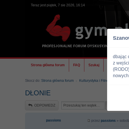
Teraz jest piątek, 7 sie 2026, 16:14
Szano
dbając 
z wejśc
Strona główna forum
FAQ
Szukaj
Ekipa
(RODO) 
nowych 
Skocz do:
Strona główna forum
Kulturystyka i Fitness
Zdrowi
DŁONIE
ODPOWIEDZ
passions
przez
passions
» sobota