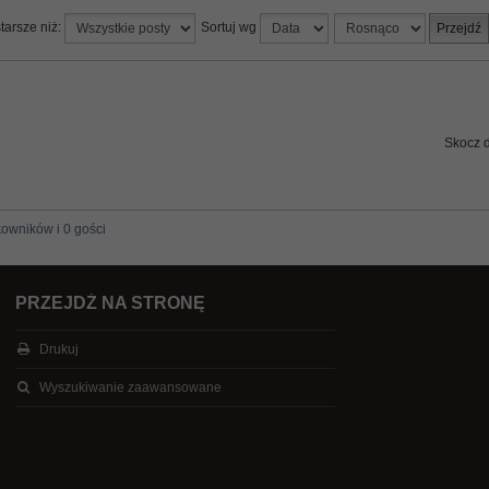
tarsze niż:
Sortuj wg
Skocz 
kowników i 0 gości
PRZEJDŹ NA STRONĘ
Drukuj
Wyszukiwanie zaawansowane