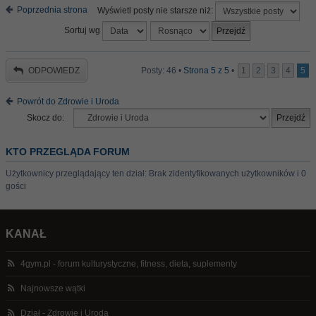
Poprzednia strona
Wyświetl posty nie starsze niż:
Sortuj wg
ODPOWIEDZ
Posty: 46 •
Strona
5
z
5
•
1
2
3
4
5
Powrót do Zdrowie i Uroda
Skocz do:
KTO PRZEGLĄDA FORUM
Użytkownicy przeglądający ten dział: Brak zidentyfikowanych użytkowników i 0
gości
KANAŁ
4gym.pl - forum kulturystyczne, fitness, dieta, suplementy
Najnowsze wątki
Dział - Zdrowie i Uroda