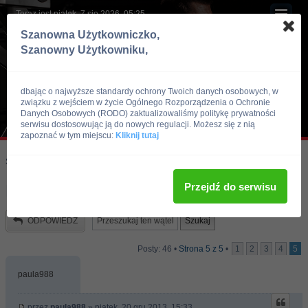
Teraz jest piątek, 7 sie 2026, 05:25
Szanowna Użytkowniczko,
Szanowny Użytkowniku,
dbając o najwyższe standardy ochrony Twoich danych osobowych, w
związku z wejściem w życie Ogólnego Rozporządzenia o Ochronie
Danych Osobowych (RODO) zaktualizowaliśmy politykę prywatności
serwisu dostosowując ją do nowych regulacji. Możesz się z nią
zapoznać w tym miejscu:
Kliknij tutaj
Skocz do:
Strona główna forum
Kulturystyka i Fitness
Zdrowie i Uroda
Przejdź do serwisu
DŁONIE
ODPOWIEDZ
Posty: 46 •
Strona
5
z
5
•
1
2
3
4
5
paula988
przez
paula988
» piątek, 20 gru 2013, 15:33