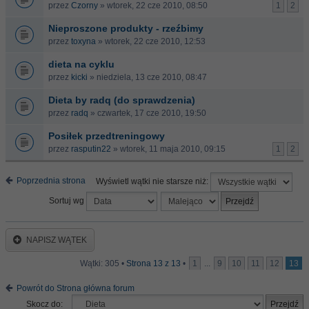
przez
Czorny
» wtorek, 22 cze 2010, 08:50
1
2
Nieproszone produkty - rzeźbimy
przez
toxyna
» wtorek, 22 cze 2010, 12:53
dieta na cyklu
przez
kicki
» niedziela, 13 cze 2010, 08:47
Dieta by radq (do sprawdzenia)
przez
radq
» czwartek, 17 cze 2010, 19:50
Posiłek przedtreningowy
przez
rasputin22
» wtorek, 11 maja 2010, 09:15
1
2
Poprzednia strona
Wyświetl wątki nie starsze niż:
Sortuj wg
NAPISZ WĄTEK
Wątki: 305 •
Strona
13
z
13
•
1
...
9
10
11
12
13
Powrót do Strona główna forum
Skocz do: