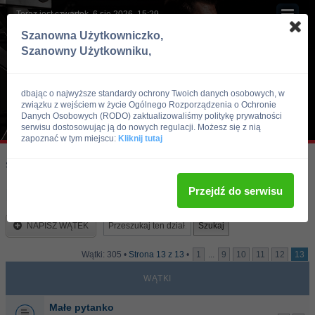
Teraz jest czwartek, 6 sie 2026, 15:29
Szanowna Użytkowniczko,
Szanowny Użytkowniku,
dbając o najwyższe standardy ochrony Twoich danych osobowych, w
związku z wejściem w życie Ogólnego Rozporządzenia o Ochronie
Danych Osobowych (RODO) zaktualizowaliśmy politykę prywatności
serwisu dostosowując ją do nowych regulacji. Możesz się z nią
zapoznać w tym miejscu:
Kliknij tutaj
Skocz do:
Strona główna forum
Kulturystyka i Fitness
Dieta
Przejdź do serwisu
Dieta
NAPISZ WĄTEK
Wątki: 305 •
Strona
13
z
13
•
1
...
9
10
11
12
13
WĄTKI
Małe pytanko