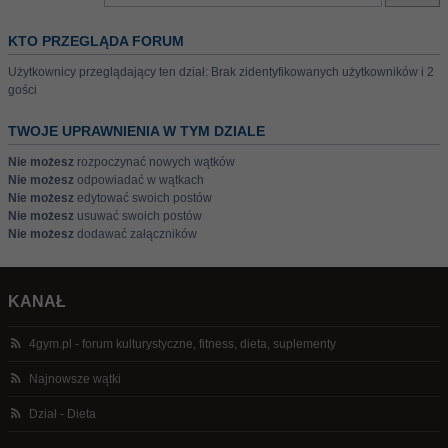
KTO PRZEGLĄDA FORUM
Użytkownicy przeglądający ten dział: Brak zidentyfikowanych użytkowników i 2
gości
TWOJE UPRAWNIENIA W TYM DZIALE
Nie możesz
rozpoczynać nowych wątków
Nie możesz
odpowiadać w wątkach
Nie możesz
edytować swoich postów
Nie możesz
usuwać swoich postów
Nie możesz
dodawać załączników
KANAŁ
4gym.pl - forum kulturystyczne, fitness, dieta, suplementy
Najnowsze wątki
Dział - Dieta