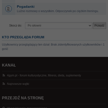
Pogadanki
Luźne rozmowy o wszystkim. Odpoczynek po ciężkim treningu.
Skocz do:
KTO PRZEGLĄDA FORUM
Użytkownicy przeglądający ten dział: Brak zidentyfikowanych użytkowników i 1
gość
KANAŁ
4gym.pl - forum kulturystyczne, fitness, dieta, suplementy
Najnowsze wątki
PRZEJDŹ NA STRONĘ