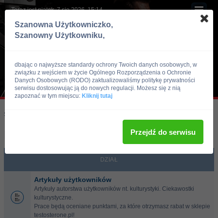
Teraz jest piątek, 7 sie 2026, 15:14
Szanowna Użytkowniczko,
Szanowny Użytkowniku,
dbając o najwyższe standardy ochrony Twoich danych osobowych, w
związku z wejściem w życie Ogólnego Rozporządzenia o Ochronie
Danych Osobowych (RODO) zaktualizowaliśmy politykę prywatności
serwisu dostosowując ją do nowych regulacji. Możesz się z nią
zapoznać w tym miejscu:
Kliknij tutaj
Skocz do:
Strona główna forum
Po siłowni
Przejdź do serwisu
Po siłowni
DZIAŁ
Artykuły użytkowników
Artykuły autorstwa użytkowników nt. kulturystyki. Ciekawostki
kulturystyczne.
Prace będą oceniane punktami, za które otrzymasz rabat w sklepie
testosterone.pl!