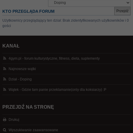
KTO PRZEGLĄDA FORUM
Użytkownicy przeglądający ten dział: Brak zidentyfikowanych użytkowników i 0
gości
KANAŁ
4gym.pl - forum kulturystyczne, fitness, dieta, suplementy
Najnowsze wątki
Dział - Doping
Wątek - Gdzie tam panie przeklamanie(only dla koksiarzy) :P
PRZEJDŹ NA STRONĘ
Drukuj
Wyszukiwanie zaawansowane