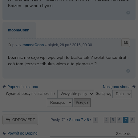
Kaizen i powinno byc si
moonaConn
przez
moonaConn
» piątek, 28 paź 2016, 09:30
bozi nic nie czje wpi wpc wph to bialko tak ? izolat koncentrat i
coś tam jeszcze tribulus wiem a to pierwsze ?
Poprzednia strona
Następna strona
Wyświetl posty nie starsze niż:
Sortuj wg
ODPOWIEDZ
Posty: 71 •
Strona
7
z
8
•
1
...
4
5
6
7
8
Powrót do Doping
Skocz do: