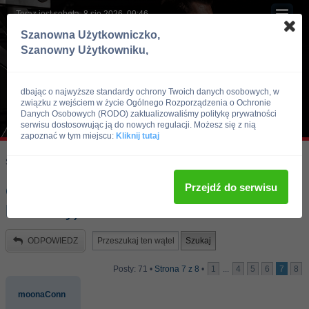
Teraz jest sobota, 8 sie 2026, 09:46
Szanowna Użytkowniczko,
Szanowny Użytkowniku,
dbając o najwyższe standardy ochrony Twoich danych osobowych, w
związku z wejściem w życie Ogólnego Rozporządzenia o Ochronie
Danych Osobowych (RODO) zaktualizowaliśmy politykę prywatności
serwisu dostosowując ją do nowych regulacji. Możesz się z nią
zapoznać w tym miejscu:
Kliknij tutaj
Skocz do:
Strona główna forum
Kulturystyka i Fitness
Doping
Przejdź do serwisu
Gdzie tam panie przeklamanie(only dla
koksiarzy) :P
ODPOWIEDZ
Posty: 71 •
Strona
7
z
8
•
1
...
4
5
6
7
8
moonaConn