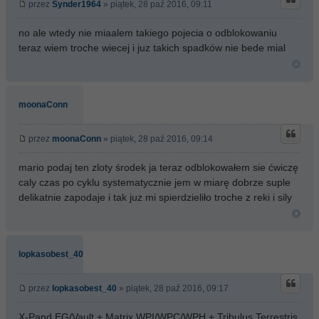
przez
Synder1964
» piątek, 28 paź 2016, 09:11
no ale wtedy nie miaalem takiego pojecia o odblokowaniu
teraz wiem troche wiecej i juz takich spadków nie bede mial
moonaConn
przez
moonaConn
» piątek, 28 paź 2016, 09:14
mario podaj ten zloty środek ja teraz odblokowałem sie ćwiczę
caly czas po cyklu systematycznie jem w miarę dobrze suple
delikatnie zapodaje i tak juz mi spierdzieliło troche z reki i sily
lopkasobest_40
przez
lopkasobest_40
» piątek, 28 paź 2016, 09:17
X-Pand EG/Vault + Matrix WPI/WPC/WPH + Tribulus Terrestris