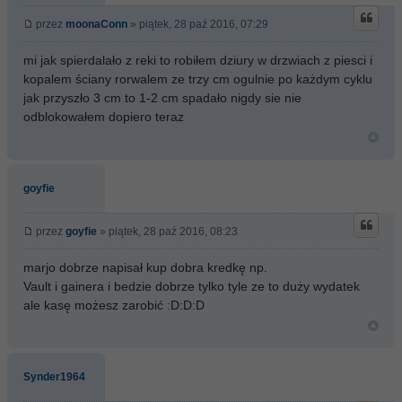
przez
moonaConn
» piątek, 28 paź 2016, 07:29
mi jak spierdalało z reki to robiłem dziury w drzwiach z piesci i
kopalem ściany rorwalem ze trzy cm ogulnie po każdym cyklu
jak przyszło 3 cm to 1-2 cm spadało nigdy sie nie
odblokowałem dopiero teraz
goyfie
przez
goyfie
» piątek, 28 paź 2016, 08:23
marjo dobrze napisał kup dobra kredkę np.
Vault i gainera i bedzie dobrze tylko tyle ze to duży wydatek
ale kasę możesz zarobić :D:D:D
Synder1964