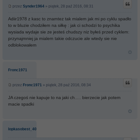
przez
Synder1964
» piątek, 28 paź 2016, 08:31
Adiir1978 z kasc to znamtez tak mialem jak mi po cyklu spadło
to w bluzie chodziłem na siłkę : jak ci schodzi to psychika
wysiada wydaje sie ze jesteś chudszy niz byłeś przed cyklem:
przynajmniej ja mialem takie odczucie ale wtedy sie nie
odblokowałem
Fronc1971
przez
Fronc1971
» piątek, 28 paź 2016, 08:34
JA czegoś nie kapuje to na jaki ch..... bierzecie jak potem
macie spadki
lopkasobest_40