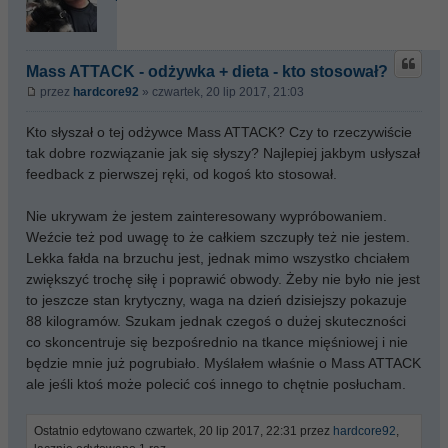
Mass ATTACK - odżywka + dieta - kto stosował?
przez
hardcore92
» czwartek, 20 lip 2017, 21:03
Kto słyszał o tej odżywce Mass ATTACK? Czy to rzeczywiście
tak dobre rozwiązanie jak się słyszy? Najlepiej jakbym usłyszał
feedback z pierwszej ręki, od kogoś kto stosował.
Nie ukrywam że jestem zainteresowany wypróbowaniem.
Weźcie też pod uwagę to że całkiem szczupły też nie jestem.
Lekka fałda na brzuchu jest, jednak mimo wszystko chciałem
zwiększyć trochę siłę i poprawić obwody. Żeby nie było nie jest
to jeszcze stan krytyczny, waga na dzień dzisiejszy pokazuje
88 kilogramów. Szukam jednak czegoś o dużej skuteczności
co skoncentruje się bezpośrednio na tkance mięśniowej i nie
będzie mnie już pogrubiało. Myślałem właśnie o Mass ATTACK
ale jeśli ktoś może polecić coś innego to chętnie posłucham.
Ostatnio edytowano czwartek, 20 lip 2017, 22:31 przez
hardcore92
,