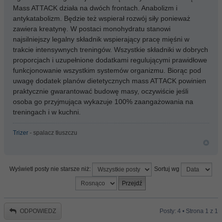
Mass ATTACK działa na dwóch frontach. Anabolizm i
antykatabolizm. Będzie też wspierał rozwój siły ponieważ
zawiera kreatynę. W postaci monohydratu stanowi
najsilniejszy legalny składnik wspierający pracę mięśni w
trakcie intensywnych treningów. Wszystkie składniki w dobrych
proporcjach i uzupełnione dodatkami regulującymi prawidłowe
funkcjonowanie wszystkim systemów organizmu. Biorąc pod
uwagę dodatek planów dietetycznych mass ATTACK powinien
praktycznie gwarantować budowę masy, oczywiście jeśli
osoba go przyjmująca wykazuje 100% zaangażowania na
treningach i w kuchni.
Trizer
- spalacz tłuszczu
Wyświetl posty nie starsze niż:
Sortuj wg
ODPOWIEDZ
Posty: 4 • Strona
1
z
1