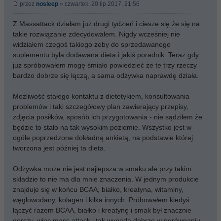
przez
nosleep
» czwartek, 20 lip 2017, 21:56
Z Massattack działam już drugi tydzień i ciesze się że się na
takie rozwiązanie zdecydowałem. Nigdy wcześniej nie
widziałem czegoś takiego żeby do sprzedawanego
suplementu była dodawana dieta i jakiś poradnik. Teraz gdy
już spróbowałem mogę śmiało powiedzieć że te trzy rzeczy
bardzo dobrze się łączą, a sama odżywka naprawdę działa.
Możliwość stałego kontaktu z dietetykiem, konsultowania
problemów i taki szczegółowy plan zawierający przepisy,
zdjęcia posiłków, sposób ich przygotowania - nie sądziłem że
będzie to stało na tak wysokim poziomie. Wszystko jest w
ogóle poprzedzone dokładną ankietą, na podstawie której
tworzona jest później ta dieta.
Odżywka może nie jest najlepsza w smaku ale przy takim
składzie to nie ma dla mnie znaczenia. W jednym produkcie
znajduje się w końcu BCAA, białko, kreatyna, witaminy,
węglowodany, kolagen i kilka innych. Próbowałem kiedyś
łączyć razem BCAA, białko i kreatynę i smak był znacznie
gorszy, więc mass attack i tak wypada dobrze w porównaniu.