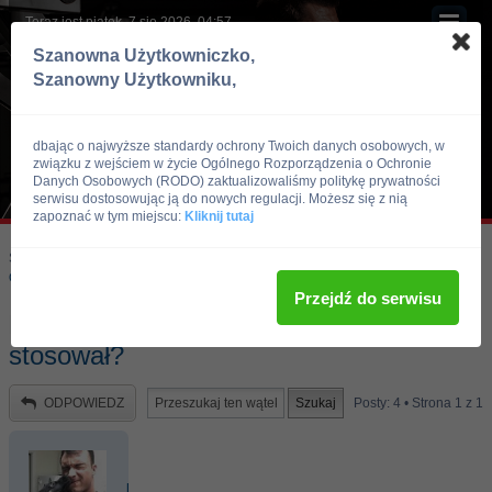
Teraz jest piątek, 7 sie 2026, 04:57
Szanowna Użytkowniczko,
Szanowny Użytkowniku,
dbając o najwyższe standardy ochrony Twoich danych osobowych, w
związku z wejściem w życie Ogólnego Rozporządzenia o Ochronie
Danych Osobowych (RODO) zaktualizowaliśmy politykę prywatności
serwisu dostosowując ją do nowych regulacji. Możesz się z nią
zapoznać w tym miejscu:
Kliknij tutaj
Skocz do:
Strona główna forum
Kulturystyka i Fitness
Odżywki i suplementy
Przejdź do serwisu
Mass ATTACK - odżywka + dieta - kto
stosował?
ODPOWIEDZ
Posty: 4 • Strona
1
z
1
hardcore92