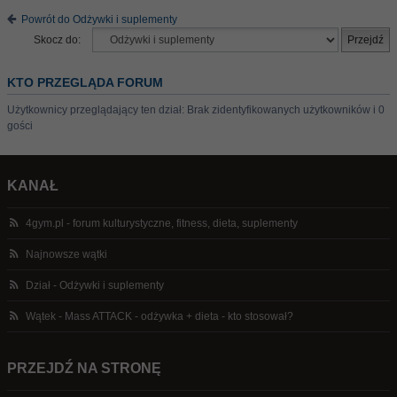
Powrót do Odżywki i suplementy
Skocz do:
KTO PRZEGLĄDA FORUM
Użytkownicy przeglądający ten dział: Brak zidentyfikowanych użytkowników i 0
gości
KANAŁ
4gym.pl - forum kulturystyczne, fitness, dieta, suplementy
Najnowsze wątki
Dział - Odżywki i suplementy
Wątek - Mass ATTACK - odżywka + dieta - kto stosował?
PRZEJDŹ NA STRONĘ