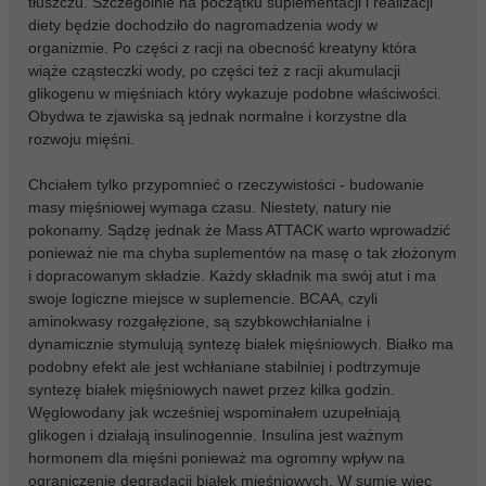
tłuszczu. Szczególnie na początku suplementacji i realizacji
diety będzie dochodziło do nagromadzenia wody w
organizmie. Po części z racji na obecność kreatyny która
wiąże cząsteczki wody, po części też z racji akumulacji
glikogenu w mięśniach który wykazuje podobne właściwości.
Obydwa te zjawiska są jednak normalne i korzystne dla
rozwoju mięśni.
Chciałem tylko przypomnieć o rzeczywistości - budowanie
masy mięśniowej wymaga czasu. Niestety, natury nie
pokonamy. Sądzę jednak że Mass ATTACK warto wprowadzić
ponieważ nie ma chyba suplementów na masę o tak złożonym
i dopracowanym składzie. Każdy składnik ma swój atut i ma
swoje logiczne miejsce w suplemencie. BCAA, czyli
aminokwasy rozgałęzione, są szybkowchłanialne i
dynamicznie stymulują syntezę białek mięśniowych. Białko ma
podobny efekt ale jest wchłaniane stabilniej i podtrzymuje
syntezę białek mięśniowych nawet przez kilka godzin.
Węglowodany jak wcześniej wspominałem uzupełniają
glikogen i działają insulinogennie. Insulina jest ważnym
hormonem dla mięśni ponieważ ma ogromny wpływ na
ograniczenie degradacji białek mięśniowych. W sumie więc