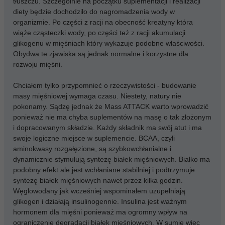
tłuszczu. Szczególnie na początku suplementacji i realizacji
diety będzie dochodziło do nagromadzenia wody w
organizmie. Po części z racji na obecność kreatyny która
wiąże cząsteczki wody, po części też z racji akumulacji
glikogenu w mięśniach który wykazuje podobne właściwości.
Obydwa te zjawiska są jednak normalne i korzystne dla
rozwoju mięśni.
Chciałem tylko przypomnieć o rzeczywistości - budowanie
masy mięśniowej wymaga czasu. Niestety, natury nie
pokonamy. Sądzę jednak że Mass ATTACK warto wprowadzić
ponieważ nie ma chyba suplementów na masę o tak złożonym
i dopracowanym składzie. Każdy składnik ma swój atut i ma
swoje logiczne miejsce w suplemencie. BCAA, czyli
aminokwasy rozgałęzione, są szybkowchłanialne i
dynamicznie stymulują syntezę białek mięśniowych. Białko ma
podobny efekt ale jest wchłaniane stabilniej i podtrzymuje
syntezę białek mięśniowych nawet przez kilka godzin.
Węglowodany jak wcześniej wspominałem uzupełniają
glikogen i działają insulinogennie. Insulina jest ważnym
hormonem dla mięśni ponieważ ma ogromny wpływ na
ograniczenie degradacji białek mięśniowych. W sumie więc