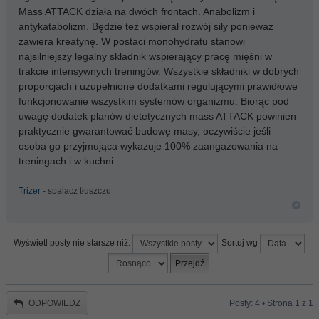
Mass ATTACK działa na dwóch frontach. Anabolizm i
antykatabolizm. Będzie też wspierał rozwój siły ponieważ
zawiera kreatynę. W postaci monohydratu stanowi
najsilniejszy legalny składnik wspierający pracę mięśni w
trakcie intensywnych treningów. Wszystkie składniki w dobrych
proporcjach i uzupełnione dodatkami regulującymi prawidłowe
funkcjonowanie wszystkim systemów organizmu. Biorąc pod
uwagę dodatek planów dietetycznych mass ATTACK powinien
praktycznie gwarantować budowę masy, oczywiście jeśli
osoba go przyjmująca wykazuje 100% zaangażowania na
treningach i w kuchni.
Trizer
- spalacz tłuszczu
Wyświetl posty nie starsze niż:
Sortuj wg
ODPOWIEDZ
Posty: 4 • Strona
1
z
1