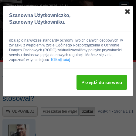
Teraz jest czwartek, 6 sie 2026, 12:14
Szanowna Użytkowniczko,
Szanowny Użytkowniku,
dbając o najwyższe standardy ochrony Twoich danych osobowych, w
związku z wejściem w życie Ogólnego Rozporządzenia o Ochronie
Danych Osobowych (RODO) zaktualizowaliśmy politykę prywatności
serwisu dostosowując ją do nowych regulacji. Możesz się z nią
zapoznać w tym miejscu:
Kliknij tutaj
Skocz do:
Strona główna forum
Kulturystyka i Fitness
Odżywki i suplementy
Przejdź do serwisu
Mass ATTACK - odżywka + dieta - kto
stosował?
ODPOWIEDZ
Posty: 4 • Strona
1
z
1
hardcore92