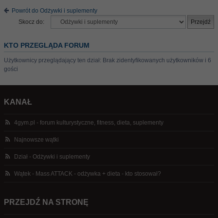
Powrót do Odżywki i suplementy
Skocz do:
KTO PRZEGLĄDA FORUM
Użytkownicy przeglądający ten dział: Brak zidentyfikowanych użytkowników i 6
gości
KANAŁ
4gym.pl - forum kulturystyczne, fitness, dieta, suplementy
Najnowsze wątki
Dział - Odżywki i suplementy
Wątek - Mass ATTACK - odżywka + dieta - kto stosował?
PRZEJDŹ NA STRONĘ