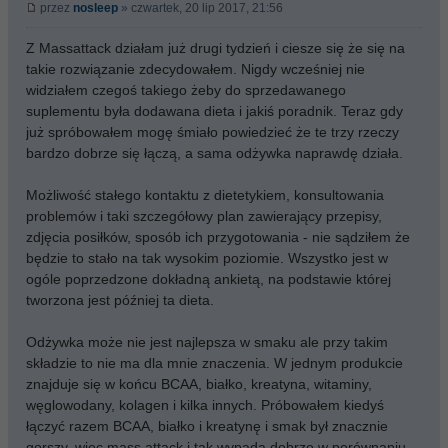
przez
nosleep
» czwartek, 20 lip 2017, 21:56
Z Massattack działam już drugi tydzień i ciesze się że się na
takie rozwiązanie zdecydowałem. Nigdy wcześniej nie
widziałem czegoś takiego żeby do sprzedawanego
suplementu była dodawana dieta i jakiś poradnik. Teraz gdy
już spróbowałem mogę śmiało powiedzieć że te trzy rzeczy
bardzo dobrze się łączą, a sama odżywka naprawdę działa.
Możliwość stałego kontaktu z dietetykiem, konsultowania
problemów i taki szczegółowy plan zawierający przepisy,
zdjęcia posiłków, sposób ich przygotowania - nie sądziłem że
będzie to stało na tak wysokim poziomie. Wszystko jest w
ogóle poprzedzone dokładną ankietą, na podstawie której
tworzona jest później ta dieta.
Odżywka może nie jest najlepsza w smaku ale przy takim
składzie to nie ma dla mnie znaczenia. W jednym produkcie
znajduje się w końcu BCAA, białko, kreatyna, witaminy,
węglowodany, kolagen i kilka innych. Próbowałem kiedyś
łączyć razem BCAA, białko i kreatynę i smak był znacznie
gorszy, więc mass attack i tak wypada dobrze w porównaniu.