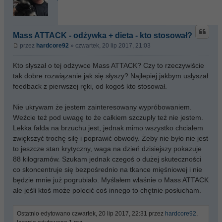
Mass ATTACK - odżywka + dieta - kto stosował?
przez
hardcore92
» czwartek, 20 lip 2017, 21:03
Kto słyszał o tej odżywce Mass ATTACK? Czy to rzeczywiście
tak dobre rozwiązanie jak się słyszy? Najlepiej jakbym usłyszał
feedback z pierwszej ręki, od kogoś kto stosował.
Nie ukrywam że jestem zainteresowany wypróbowaniem.
Weźcie też pod uwagę to że całkiem szczupły też nie jestem.
Lekka fałda na brzuchu jest, jednak mimo wszystko chciałem
zwiększyć trochę siłę i poprawić obwody. Żeby nie było nie jest
to jeszcze stan krytyczny, waga na dzień dzisiejszy pokazuje
88 kilogramów. Szukam jednak czegoś o dużej skuteczności
co skoncentruje się bezpośrednio na tkance mięśniowej i nie
będzie mnie już pogrubiało. Myślałem właśnie o Mass ATTACK
ale jeśli ktoś może polecić coś innego to chętnie posłucham.
Ostatnio edytowano czwartek, 20 lip 2017, 22:31 przez
hardcore92
,