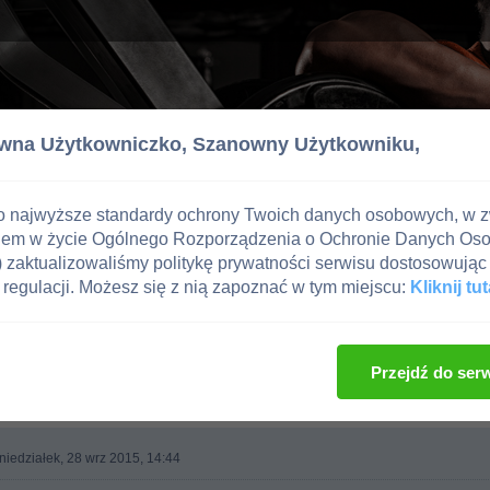
wna Użytkowniczko,
Szanowny Użytkowniku,
o najwyższe standardy ochrony Twoich danych osobowych, w 
iem w życie Ogólnego Rozporządzenia o Ochronie Danych Os
zaktualizowaliśmy politykę prywatności serwisu dostosowując 
regulacji. Możesz się z nią zapoznać w tym miejscu:
Kliknij tut
, imprezy kulturystyczne, zawodnicy
Przejdź do ser
niedziałek, 28 wrz 2015, 14:44