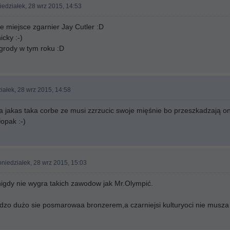
iedziałek, 28 wrz 2015, 14:53
 miejsce zgarnier Jay Cutler :D
icky :-)
grody w tym roku :D
iałek, 28 wrz 2015, 14:58
a jakas taka corbe ze musi zzrzucic swoje mięśnie bo przeszkadzają o
opak :-)
niedziałek, 28 wrz 2015, 15:03
igdy nie wygra takich zawodow jak Mr.Olympić.
rdzo dużo sie posmarowaa bronzerem,a czarniejsi kulturyoci nie musza