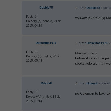
Debbie75
przez
Debbie75
» ponie
Posty:
6
zauważ jak traktują M
Dołączył(a):
sobota, 29 sie
2015, 04:39
Dickerma1976
przez
Dickerma1976
» 
Posty:
3
Markus to kox
Dołączył(a):
piątek, 28 sie
buhaa:-D a kto nie jak
2015, 05:44
spoko kolo ale i tak wyg
IAbendI
przez
IAbendI
» poniedz
Posty:
19
no Coleman to kox fakt
Dołączył(a):
piątek, 14 sie
2015, 07:14