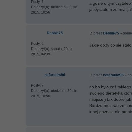
Posty:
7
a gdzie o tym czytaleo
Dołączył(a):
niedziela, 30 sie
ja słyszałem ze mial jak
2015, 10:56
Debbie75
przez
Debbie75
» ponie
Posty:
6
Jakie do3y co sie stalo
Dołączył(a):
sobota, 29 sie
2015, 04:39
nefarotiiw96
przez
nefarotiiw96
» po
Posty:
7
no bo było coś takiego 
Dołączył(a):
niedziela, 30 sie
swojego dietetyka któr
2015, 10:56
miejsce(i tak dobre ja
Bardzo mozliwe ze coś 
innej gazecie nie pam