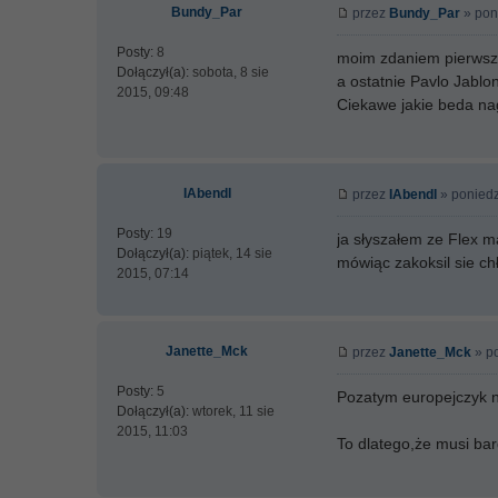
Bundy_Par
przez
Bundy_Par
» pon
Posty:
8
moim zdaniem pierwsze
Dołączył(a):
sobota, 8 sie
a ostatnie Pavlo Jablon
2015, 09:48
Ciekawe jakie beda na
IAbendI
przez
IAbendI
» poniedz
Posty:
19
ja słyszałem ze Flex m
Dołączył(a):
piątek, 14 sie
mówiąc zakoksil sie chł
2015, 07:14
Janette_Mck
przez
Janette_Mck
» po
Posty:
5
Pozatym europejczyk n
Dołączył(a):
wtorek, 11 sie
2015, 11:03
To dlatego,że musi ba