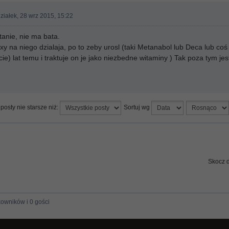
ziałek, 28 wrz 2015, 15:22
nie, nie ma bata.
xy na niego dzialaja, po to zeby urosl (taki Metanabol lub Deca lub coś
cie) lat temu i traktuje on je jako niezbedne witaminy ) Tak poza tym j
posty nie starsze niż:
Sortuj wg
Skocz 
kowników i 0 gości