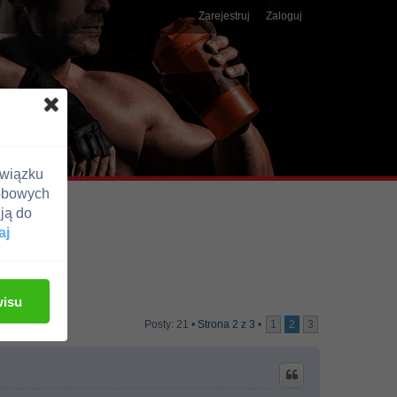
Zarejestruj
Zaloguj
związku
obowych
ją do
aj
wisu
Posty: 21 •
Strona
2
z
3
•
1
2
3