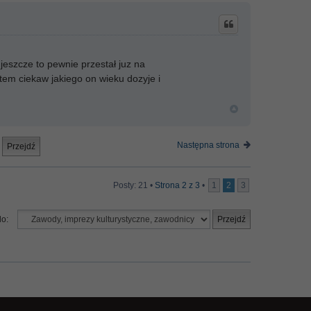
 jeszcze to pewnie przestał juz na
estem ciekaw jakiego on wieku dozyje i
Następna strona
Posty: 21 •
Strona
2
z
3
•
1
2
3
do: