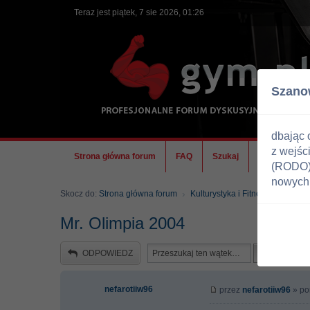
Teraz jest piątek, 7 sie 2026, 01:26
Szano
dbając 
z wejśc
Strona główna forum
FAQ
Szukaj
Ekipa
(RODO) 
nowych 
Skocz do:
Strona główna forum
Kulturystyka i Fitness
Zawody
Mr. Olimpia 2004
ODPOWIEDZ
nefarotiiw96
przez
nefarotiiw96
» po