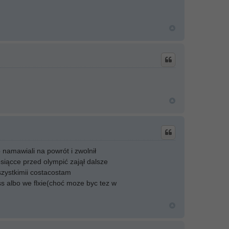
o namawiali na powrót i zwolnił
siącce przed olympić zajął dalsze
wszystkimii costacostam
ess albo we flxie(choć moze byc tez w