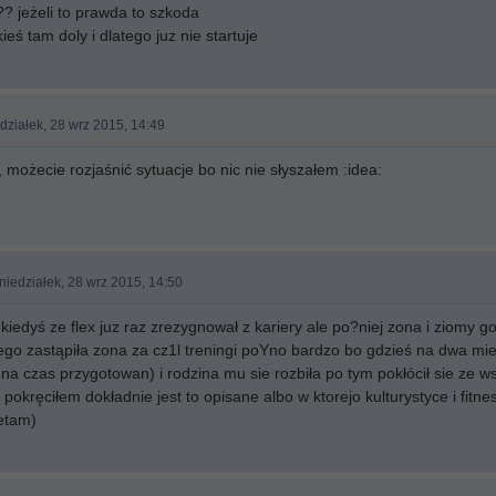
?? jeżeli to prawda to szkoda
ieś tam doly i dlatego juz nie startuje
działek, 28 wrz 2015, 14:49
, możecie rozjaśnić sytuacje bo nic nie słyszałem :idea:
niedziałek, 28 wrz 2015, 14:50
kiedyś ze flex juz raz zrezygnował z kariery ale po?niej zona i ziomy g
ego zastąpiła zona za cz1l treningi poYno bardzo bo gdzieś na dwa mie
k na czas przygotowan) i rodzina mu sie rozbiła po tym pokłócił sie ze 
pokręciłem dokładnie jest to opisane albo w ktorejo kulturystyce i fitn
ietam)