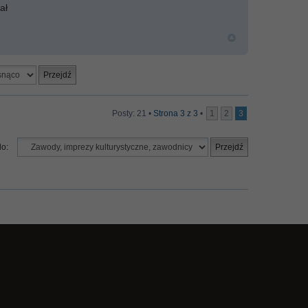
ał
Posty: 21 •
Strona
3
z
3
•
1
2
3
do: