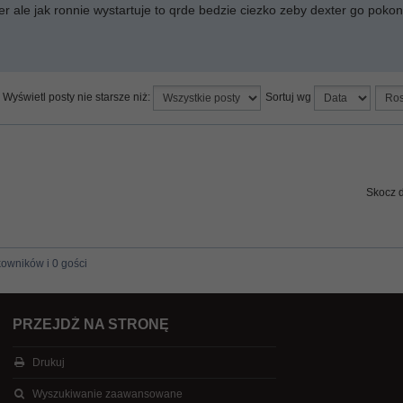
er ale jak ronnie wystartuje to qrde bedzie ciezko zeby dexter go pokon
Wyświetl posty nie starsze niż:
Sortuj wg
Skocz 
kowników i 0 gości
PRZEJDŹ NA STRONĘ
Drukuj
Wyszukiwanie zaawansowane