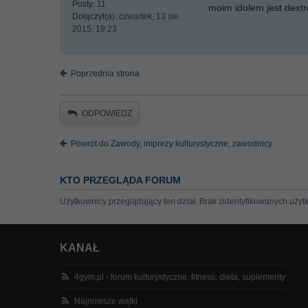
Posty:
11
moim idolem jest dextr
Dołączył(a):
czwartek, 13 sie
2015, 19:23
Poprzednia strona
ODPOWIEDZ
Powrót do Zawody, imprezy kulturystyczne, zawodnicy
KTO PRZEGLĄDA FORUM
Użytkownicy przeglądający ten dział: Brak zidentyfikowanych użyt
KANAŁ
4gym.pl - forum kulturystyczne, fitness, dieta, suplementy
Najnowsze wątki