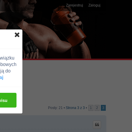
Zarejestruj
Zaloguj
związku
obowych
ją do
aj
wisu
Posty: 21 •
Strona
3
z
3
•
1
2
3