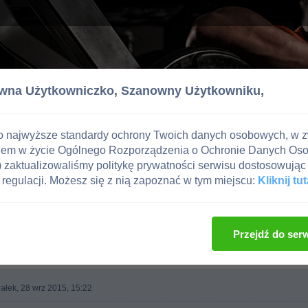
wna Użytkowniczko,
Szanowny Użytkowniku,
o najwyższe standardy ochrony Twoich danych osobowych, w 
iem w życie Ogólnego Rozporządzenia o Ochronie Danych Os
zaktualizowaliśmy politykę prywatności serwisu dostosowując 
regulacji. Możesz się z nią zapoznać w tym miejscu:
Kliknij tut
, imprezy kulturystyczne, zawodnicy
Przejdź do ser
ałek, 28 wrz 2015, 15:22