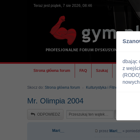
Teraz jest piątek, 7 sie 2026, 08:46
Szano
dbając 
z wejśc
Strona główna forum
FAQ
Szukaj
Ekipa
(RODO) 
nowych 
Skocz do:
Strona główna forum
Kulturystyka i Fitness
Zawody
Mr. Olimpia 2004
ODPOWIEDZ
Mari__
przez
Mari__
» poniedzi