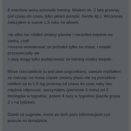
8 miechow temu wznowile trening. Mialem ok. 2 lata przerwy
(od czasu do czasu tylko jakieś pompki, hantle itp.). Wczesniej
ćwiczyłem w sumie 1,5 roku na silowni.
>to albo nie robiłeś zmiany planów i naraziłeś mięśnie na
zastuj ,czyli
>mozna wnioskować ze jechałeś tylko na mase, i miaski
przyzywczaily sie
>,dwa mogę tylko podejrzewać ze trening miales kiepski ,
Moze rzeczywiście tu jest pies pogrzebany, zawsze myślałem
ze ćwicząc na masę częste zmiany planu nie są potrzebne -
robiłem za to 1.5 tyg przerwy od czasu do czas zeby dac
mięśnia odpoczac. zaczynałem (pierwsze 3 mies) od 2
treningów w tygodniu, potem 4 razy w tygodniu (kazda grupa
2 x na tydzien).
Dzieki za sugestie, moze po tych paru informacjach coś
jeszcze mi doradzicie.