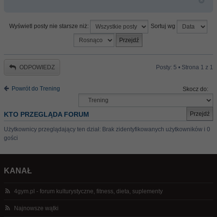
Wyświetl posty nie starsze niż:
Sortuj wg
ODPOWIEDZ
Posty: 5 • Strona
1
z
1
Powrót do Trening
Skocz do:
KTO PRZEGLĄDA FORUM
Użytkownicy przeglądający ten dział: Brak zidentyfikowanych użytkowników i 0
gości
KANAŁ
4gym.pl - forum kulturystyczne, fitness, dieta, suplementy
Najnowsze wątki