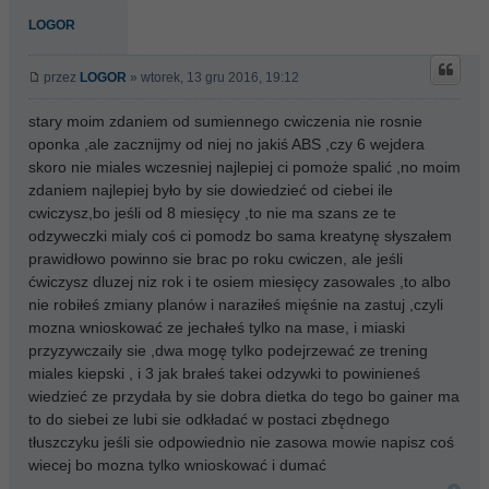
LOGOR
przez
LOGOR
» wtorek, 13 gru 2016, 19:12
stary moim zdaniem od sumiennego cwiczenia nie rosnie
oponka ,ale zacznijmy od niej no jakiś ABS ,czy 6 wejdera
skoro nie miales wczesniej najlepiej ci pomoże spalić ,no moim
zdaniem najlepiej było by sie dowiedzieć od ciebei ile
cwiczysz,bo jeśli od 8 miesięcy ,to nie ma szans ze te
odzyweczki mialy coś ci pomodz bo sama kreatynę słyszałem
prawidłowo powinno sie brac po roku cwiczen, ale jeśli
ćwiczysz dluzej niz rok i te osiem miesięcy zasowales ,to albo
nie robiłeś zmiany planów i naraziłeś mięśnie na zastuj ,czyli
mozna wnioskować ze jechałeś tylko na mase, i miaski
przyzywczaily sie ,dwa mogę tylko podejrzewać ze trening
miales kiepski , i 3 jak brałeś takei odzywki to powinieneś
wiedzieć ze przydała by sie dobra dietka do tego bo gainer ma
to do siebei ze lubi sie odkładać w postaci zbędnego
tłuszczyku jeśli sie odpowiednio nie zasowa mowie napisz coś
wiecej bo mozna tylko wnioskować i dumać