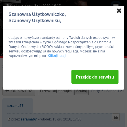
Teraz jest sobota, 8 sie 2026, 16:13
Szanowna Użytkowniczko,
Szanowny Użytkowniku,
dbając o najwyższe standardy ochrony Twoich danych osobowych, w
związku z wejściem w życie Ogólnego Rozporządzenia o Ochronie
Danych Osobowych (RODO) zaktualizowaliśmy politykę prywatności
serwisu dostosowując ją do nowych regulacji. Możesz się z nią
zapoznać w tym miejscu:
Kliknij tutaj
Skocz do:
Strona główna forum
Kulturystyka i Fitness
Trening
Przejdź do serwisu
Nie przybieram na wadze
ODPOWIEDZ
Posty: 5 • Strona
1
z
1
szrama67
przez
szrama67
» wtorek, 13 gru 2016, 17:53