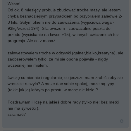
Witam!
Od ok. 8 miesięcy probuje zbudować troche masy, ale jestem
chyba beznadziejnym przypadkiem bo przybrałem zaledwie 2-
3 kilo. Golym okiem nie do zauważenia (wyjsciowa waga -
93kg/wzrost 194). Sila owszem - zauważalnie poszła do
przodu (wyciskanie na ławce +15), w innych cwiczeniech tez
progresja. Ale co z masaż
zainwestowałem troche w odzywki (gainer,bialko,kreatyna), ale
zaobserowalem tylko, ze mi sie opona pojawiła - nigdy
wczesniej nie mialem.
ćwiczę sumiennie i regularnie, co jeszcze mam zrobić zeby sie
wreszcie ruszylo? A moze dac sobie spokoj, moze są typy
(takie jak ja) którym po prostu w masę nie idzie ?
Pozdrawiam i liczę na jakieś dobre rady (tylko nie: bez metki
nie ma sylwetki ).
szrama67