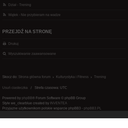
Dział - Trening
Wątek - Nie przybieram na wadze
PRZEJDŹ NA STRONĘ
Drukuj
Wyszukiwanie zaawansowane
Skocz do:
Strona główna forum
Kulturystyka i Fitness
Trening
Usuń ciasteczka
Strefa czasowa: UTC
Powered by
phpBB
® Forum Software © phpBB Group
Style we_clearblue created by
INVENTEA
Przyjazne użytkownikom polskie wsparcie phpBB3 -
phpBB3.PL