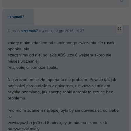
szrama67
przez
szrama67
» wtorek, 13 gru 2016, 19:37
>stary moim zdaniem od sumiennego cwiczenia nie rosnie
oponka ,ale
>zacznijmy od niej no jakiś ABS ,czy 6 wejdera skoro nie
miales wczesniej
>najlepiej ci pomoże spalic,
Nie zrozum mnie zle, opona to nie problem. Pewnie tak jak
napisałeś przesadzilem z gainerem, ale zawsze mialem
szybka pzemiane, jak zacznę robić aerobik to zrzucę bez
problemu.
>no moim zdaniem najlepiej było by sie dowiedzieć od ciebei
ile
>cwiczysz,bo jeśli od 8 miesięcy ,to nie ma szans ze te
odzyweczki mialy