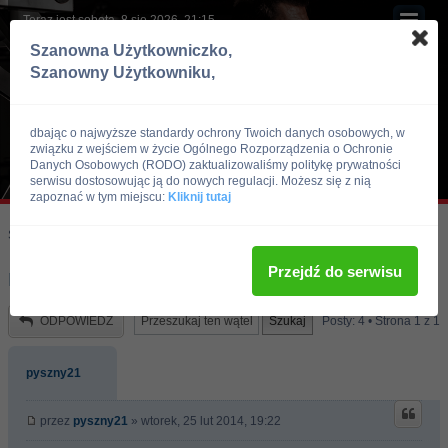
Teraz jest sobota, 8 sie 2026, 21:15
Szanowna Użytkowniczko,
Szanowny Użytkowniku,
dbając o najwyższe standardy ochrony Twoich danych osobowych, w
związku z wejściem w życie Ogólnego Rozporządzenia o Ochronie
Danych Osobowych (RODO) zaktualizowaliśmy politykę prywatności
serwisu dostosowując ją do nowych regulacji. Możesz się z nią
zapoznać w tym miejscu:
Kliknij tutaj
Skocz do:
Strona główna forum
Kulturystyka i Fitness
Zdrowie i Uroda
Przejdź do serwisu
masaż rehabilitacja
ODPOWIEDZ
Posty: 4 • Strona
1
z
1
pyszny21
przez
pyszny21
» wtorek, 25 lut 2014, 19:22