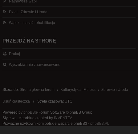
Najnowsze wątki
Dział - Zdrowie i Uroda
Wątek - masaż rehabilitacja
PRZEJDŹ NA STRONĘ
Drukuj
Wyszukiwanie zaawansowane
Skocz do:
Strona główna forum
Kulturystyka i Fitness
Zdrowie i Uroda
Usuń ciasteczka
Strefa czasowa: UTC
Powered by
phpBB
® Forum Software © phpBB Group
Style we_clearblue created by
INVENTEA
Przyjazne użytkownikom polskie wsparcie phpBB3 -
phpBB3.PL