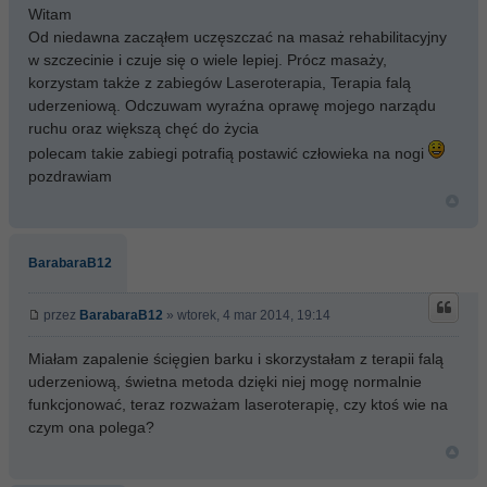
Witam
Od niedawna zacząłem uczęszczać na masaż rehabilitacyjny
w szczecinie i czuje się o wiele lepiej. Prócz masaży,
korzystam także z zabiegów Laseroterapia, Terapia falą
uderzeniową. Odczuwam wyraźna oprawę mojego narządu
ruchu oraz większą chęć do życia
polecam takie zabiegi potrafią postawić człowieka na nogi
pozdrawiam
BarabaraB12
przez
BarabaraB12
» wtorek, 4 mar 2014, 19:14
Miałam zapalenie ścięgien barku i skorzystałam z terapii falą
uderzeniową, świetna metoda dzięki niej mogę normalnie
funkcjonować, teraz rozważam laseroterapię, czy ktoś wie na
czym ona polega?