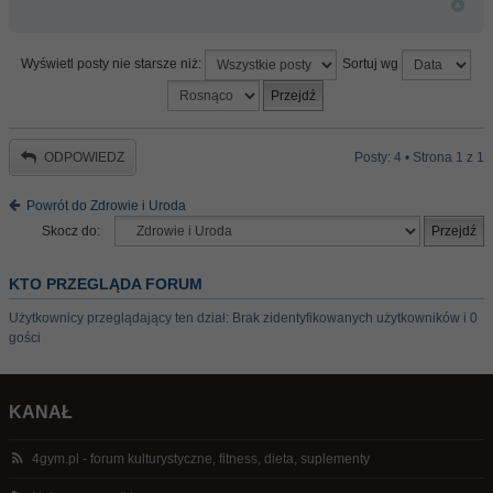
Wyświetl posty nie starsze niż:
Sortuj wg
ODPOWIEDZ
Posty: 4 • Strona
1
z
1
Powrót do Zdrowie i Uroda
Skocz do:
KTO PRZEGLĄDA FORUM
Użytkownicy przeglądający ten dział: Brak zidentyfikowanych użytkowników i 0
gości
KANAŁ
4gym.pl - forum kulturystyczne, fitness, dieta, suplementy