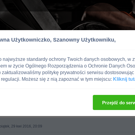
wna Użytkowniczko,
Szanowny Użytkowniku,
o najwyższe standardy ochrony Twoich danych osobowych, w 
iem w życie Ogólnego Rozporządzenia o Ochronie Danych Os
zaktualizowaliśmy politykę prywatności serwisu dostosowując 
regulacji. Możesz się z nią zapoznać w tym miejscu:
Kliknij tut
, imprezy kulturystyczne, zawodnicy
Przejdź do ser
piątek, 29 kwi 2016, 20:09