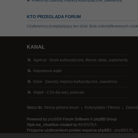
Powrót do Zawody, imprezy kulturystyczne, zawodnicy
KTO PRZEGLĄDA FORUM
Użytkownicy przeglądający ten dział: Brak zidentyfikowanych użyt
KANAŁ
4gym.pl - forum kulturystyczne, fitness, dieta, suplementy
Najnowsze wątki
Dział - Zawody, imprezy kulturystyczne, zawodnicy
Wątek - COs dla was, polecam
Skocz do:
Strona główna forum
Kulturystyka i Fitness
Zawody
Powered by
phpBB
® Forum Software © phpBB Group
Style we_clearblue created by
INVENTEA
Przyjazne użytkownikom polskie wsparcie phpBB3 -
phpBB3.PL