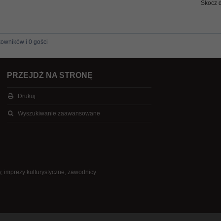
Skocz 
kowników i 0 gości
PRZEJDŹ NA STRONĘ
Drukuj
Wyszukiwanie zaawansowane
, imprezy kulturystyczne, zawodnicy