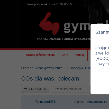
Teraz jest piątek, 7 sie 2026, 05:55
Szano
dbając 
z wejśc
Strona główna forum
FAQ
Szukaj
Ekipa
(RODO) 
nowych 
Skocz do:
Strona główna forum
Kulturystyka i Fitness
Zawody
COs dla was, polecam
ODPOWIEDZ
Tennyson1971
przez
Tennyson1971
» 