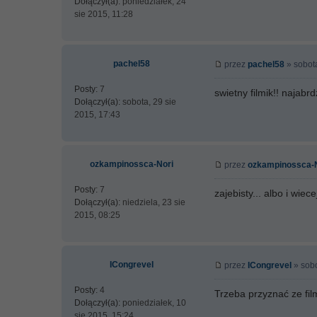
Dołączył(a):
poniedziałek, 24
sie 2015, 11:28
pachel58
przez
pachel58
» sobota
Posty:
7
swietny filmik!! najabr
Dołączył(a):
sobota, 29 sie
2015, 17:43
ozkampinossca-Nori
przez
ozkampinossca-
Posty:
7
zajebisty... albo i wiecej
Dołączył(a):
niedziela, 23 sie
2015, 08:25
ICongreveI
przez
ICongreveI
» sobo
Posty:
4
Trzeba przyznać ze fil
Dołączył(a):
poniedziałek, 10
sie 2015, 15:24