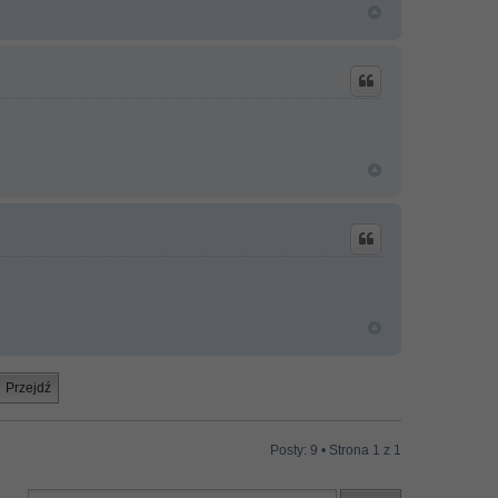
Posty: 9 • Strona
1
z
1