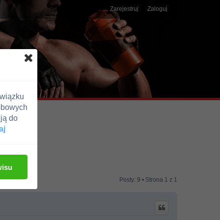
Zarejestruj
Zaloguj
związku
obowych
ją do
aj
wisu
Posty: 9 • Strona
1
z
1