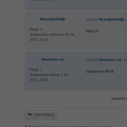
McknightAKQB
przez
McknightAKQB
»
Posty:
4
fajny:D
Dołączył(a):
niedziela, 30 sie
2015, 14:33
Neumann--x3
przez
Neumann--x3
» s
Posty:
7
Superowy filmik.
Dołączył(a):
wtorek, 4 sie
2015, 15:54
Wyświetl p
ODPOWIEDZ