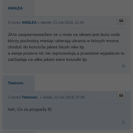
ANGLEA
przez
ANGLEA
» wtorek, 21 cze 2016, 21:43
JA to zaopserwowa3em ze u mnie na siłowni jest dużo osób
którzy pochodzą miesiąc ubierają ubrania w których mozna
chodzić do koscio3a jakieś bluzki nike itp.
a swoja postora nic nie reprezentuja,a prawdziwi wyjadacze to
zak3adaja na siłke jakieś stare koszulki itp.
Theissen_
przez
Theissen_
» środa, 22 cze 2016, 07:05
heh, Co za przypa3y 8)