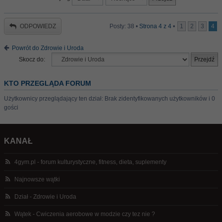
ODPOWIEDZ
Posty: 38 •
Strona
4
z
4
•
1
2
3
4
Powrót do Zdrowie i Uroda
Skocz do:
KTO PRZEGLĄDA FORUM
Użytkownicy przeglądający ten dział: Brak zidentyfikowanych użytkowników i 0
gości
KANAŁ
4gym.pl - forum kulturystyczne, fitness, dieta, suplementy
Najnowsze wątki
Dział - Zdrowie i Uroda
Wątek - Cwiczenia aerobowe w modzie czy tez nie ?