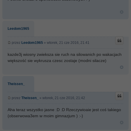
Leedom1965
przez
Leedom1965
» wtorek, 21 cze 2016, 21:41
kazde3j wiosny zwieksza sie ruch na silowanich po wakacjach
większość sie wykrusza czesc zostaje (modni silacze)
Theissen_
przez
Theissen_
» wtorek, 21 cze 2016, 21:42
Aha teraz wszystko jasne :D :D Rzeczywioaie jest coś takiego
(obserwowa3em w moim gimnazjum ) :-)