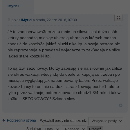
IMyrleI
przez
IMyrleI
» środa, 22 cze 2016, 07:30
JA to zaopserwowa3em ze u mnie na siłowni jest dużo osób
którzy pochodzą miesiąc ubierają ubrania w których mozna
chodzić do koscio3a jakieś bluzki nike itp. a swoja postora nic
nie reprezentuja,a prawdziwi wyjadacze to zak3adaja na siłke
jakieś stare koszulki itp.
To są tzw. sezonowcy, którzy zapisują sie na siłownie jak zbliza
sie okres wakacji, wtedy idą do dealera, kupują co trzeba i po
miesiącu wyglądają jak napompowany balon. Przez wakacje
kozacz1 jacy to oni nie są duzi i strasz1 swoją postur1, ale to
tylko przez wakacje, potem znowu nie chodz1 3/4 roku i tak w
ko3ko - SEZONOWCY ! Szkoda słow....
Poprzednia strona
Wyświetl posty nie starsze niż:
Sortuj wg