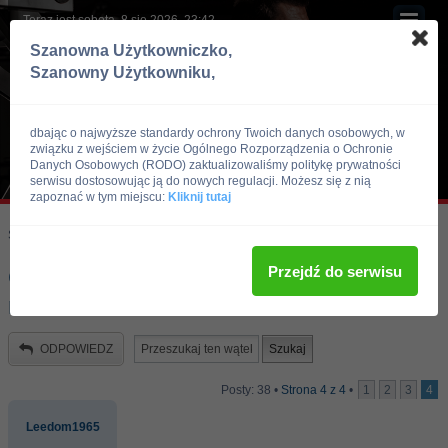
Teraz jest sobota, 8 sie 2026, 23:42
Szanowna Użytkowniczko,
Szanowny Użytkowniku,
dbając o najwyższe standardy ochrony Twoich danych osobowych, w
związku z wejściem w życie Ogólnego Rozporządzenia o Ochronie
Danych Osobowych (RODO) zaktualizowaliśmy politykę prywatności
serwisu dostosowując ją do nowych regulacji. Możesz się z nią
zapoznać w tym miejscu:
Kliknij tutaj
Skocz do:
Strona główna forum
Kulturystyka i Fitness
Zdrowie i Uroda
Przejdź do serwisu
Cwiczenia aerobowe w modzie czy tez
nie ?
ODPOWIEDZ
Posty: 38 •
Strona
4
z
4
•
1
2
3
4
Leedom1965