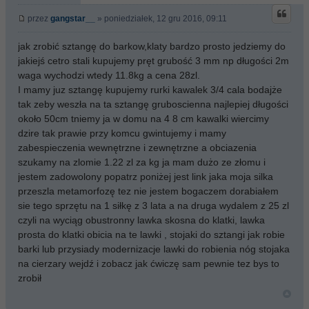
przez
gangstar__
» poniedziałek, 12 gru 2016, 09:11
jak zrobić sztangę do barkow,klaty bardzo prosto jedziemy do
jakiejś cetro stali kupujemy pręt grubość 3 mm np długości 2m
waga wychodzi wtedy 11.8kg a cena 28zl.
I mamy juz sztangę kupujemy rurki kawalek 3/4 cala bodajże
tak zeby weszła na ta sztangę gruboscienna najlepiej długości
około 50cm tniemy ja w domu na 4 8 cm kawalki wiercimy
dzire tak prawie przy komcu gwintujemy i mamy
zabespieczenia wewnętrzne i zewnętrzne a obciazenia
szukamy na zlomie 1.22 zl za kg ja mam dużo ze złomu i
jestem zadowolony popatrz poniżej jest link jaka moja silka
przeszla metamorfozę tez nie jestem bogaczem dorabiałem
sie tego sprzętu na 1 siłkę z 3 lata a na druga wydalem z 25 zl
czyli na wyciąg obustronny lawka skosna do klatki, lawka
prosta do klatki obicia na te lawki , stojaki do sztangi jak robie
barki lub przysiady modernizacje lawki do robienia nóg stojaka
na cierzary wejdź i zobacz jak ćwiczę sam pewnie tez bys to
zrobił