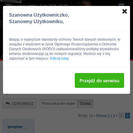
Teraz jest niedziela, 9 sie 2026, 10:59
Szanowna Użytkowniczko,
Szanowny Użytkowniku,
dbając o najwyższe standardy ochrony Twoich danych osobowych, w
związku z wejściem w życie Ogólnego Rozporządzenia o Ochronie
Danych Osobowych (RODO) zaktualizowaliśmy politykę prywatności
serwisu dostosowując ją do nowych regulacji. Możesz się z nią
zapoznać w tym miejscu:
Kliknij tutaj
Skocz do:
Strona główna forum
Kulturystyka i Fitness
Trening
Przejdź do serwisu
plan cwiczen przy ograniczonej ilosci
sprzetu
ODPOWIEDZ
Posty: 11 •
Strona
2
z
2
•
1
2
gangstar__