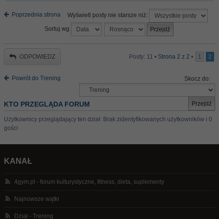
Poprzednia strona
Wyświetl posty nie starsze niż:
Sortuj wg
ODPOWIEDZ
Posty: 11 •
Strona
2
z
2
•
1
2
Powrót do Trening
Skocz do:
KTO PRZEGLĄDA FORUM
Użytkownicy przeglądający ten dział: Brak zidentyfikowanych użytkowników i 0
gości
KANAŁ
4gym.pl - forum kulturystyczne, fitness, dieta, suplementy
Najnowsze wątki
Dział - Trening