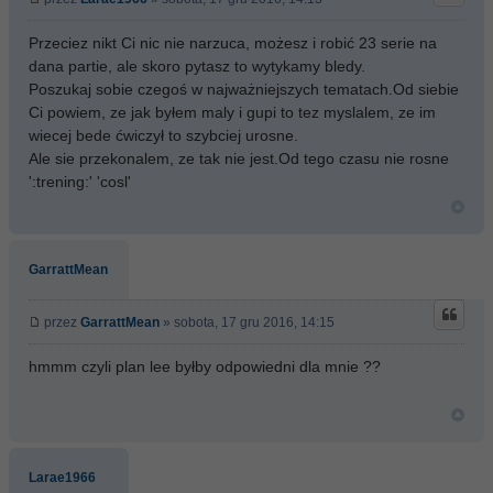
Przeciez nikt Ci nic nie narzuca, możesz i robić 23 serie na
dana partie, ale skoro pytasz to wytykamy bledy.
Poszukaj sobie czegoś w najważniejszych tematach.Od siebie
Ci powiem, ze jak byłem maly i gupi to tez myslalem, ze im
wiecej bede ćwiczył to szybciej urosne.
Ale sie przekonalem, ze tak nie jest.Od tego czasu nie rosne
':trening:' 'cosl'
GarrattMean
przez
GarrattMean
» sobota, 17 gru 2016, 14:15
hmmm czyli plan lee byłby odpowiedni dla mnie ??
Larae1966