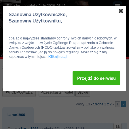
Teraz jest niedziela, 9 sie 2026, 08:45
Szanowna Użytkowniczko,
Szanowny Użytkowniku,
dbając o najwyższe standardy ochrony Twoich danych osobowych, w
związku z wejściem w życie Ogólnego Rozporządzenia o Ochronie
Danych Osobowych (RODO) zaktualizowaliśmy politykę prywatności
serwisu dostosowując ją do nowych regulacji. Możesz się z nią
zapoznać w tym miejscu:
Kliknij tutaj
Skocz do:
Strona główna forum
Kulturystyka i Fitness
Trening
Przejdź do serwisu
Plan na mase-prosze o ocene.
ODPOWIEDZ
Posty: 13 •
Strona
2
z
2
•
1
2
Larae1966
przez
Larae1966
» sobota, 17 gru 2016, 14:13