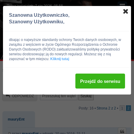
Teraz jest piątek, 7 sie 2026, 05:55
Szanowna Użytkowniczko,
Szanowny Użytkowniku,
dbając o najwyższe standardy ochrony Twoich danych osobowych, w
związku z wejściem w życie Ogólnego Rozporządzenia o Ochronie
Danych Osobowych (RODO) zaktualizowaliśmy politykę prywatności
serwisu dostosowując ją do nowych regulacji. Możesz się z nią
zapoznać w tym miejscu:
Kliknij tutaj
Skocz do:
Strona główna forum
Kulturystyka i Fitness
Trening
Przejdź do serwisu
Rada dla poczatkujacego mnie
ODPOWIEDZ
Posty: 16 •
Strona
2
z
2
•
1
2
mauryEnt
przez
mauryEnt
» wtorek, 20 gru 2016, 21:11