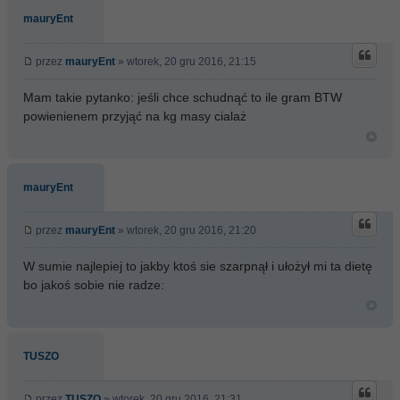
mauryEnt
przez
mauryEnt
» wtorek, 20 gru 2016, 21:15
Mam takie pytanko: jeśli chce schudnąć to ile gram BTW
powienienem przyjąć na kg masy cialaż
mauryEnt
przez
mauryEnt
» wtorek, 20 gru 2016, 21:20
W sumie najlepiej to jakby ktoś sie szarpnął i ułożył mi ta dietę
bo jakoś sobie nie radze:
TUSZO
przez
TUSZO
» wtorek, 20 gru 2016, 21:31