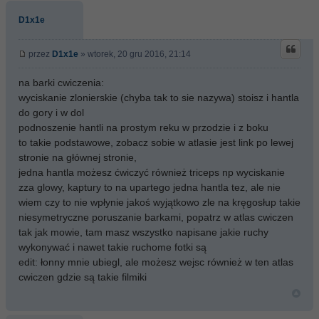
D1x1e
przez
D1x1e
» wtorek, 20 gru 2016, 21:14
na barki cwiczenia:
wyciskanie zlonierskie (chyba tak to sie nazywa) stoisz i hantla
do gory i w dol
podnoszenie hantli na prostym reku w przodzie i z boku
to takie podstawowe, zobacz sobie w atlasie jest link po lewej
stronie na głównej stronie,
jedna hantla możesz ćwiczyć również triceps np wyciskanie
zza glowy, kaptury to na upartego jedna hantla tez, ale nie
wiem czy to nie wpłynie jakoś wyjątkowo zle na kręgosłup takie
niesymetryczne poruszanie barkami, popatrz w atlas cwiczen
tak jak mowie, tam masz wszystko napisane jakie ruchy
wykonywać i nawet takie ruchome fotki są
edit: łonny mnie ubiegl, ale możesz wejsc również w ten atlas
cwiczen gdzie są takie filmiki