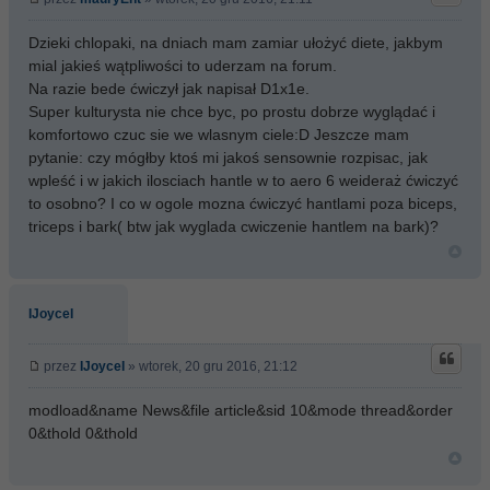
Dzieki chlopaki, na dniach mam zamiar ułożyć diete, jakbym
mial jakieś wątpliwości to uderzam na forum.
Na razie bede ćwiczył jak napisał D1x1e.
Super kulturysta nie chce byc, po prostu dobrze wyglądać i
komfortowo czuc sie we wlasnym ciele:D Jeszcze mam
pytanie: czy mógłby ktoś mi jakoś sensownie rozpisac, jak
wpleść i w jakich ilosciach hantle w to aero 6 weideraż ćwiczyć
to osobno? I co w ogole mozna ćwiczyć hantlami poza biceps,
triceps i bark( btw jak wyglada cwiczenie hantlem na bark)?
IJoyceI
przez
IJoyceI
» wtorek, 20 gru 2016, 21:12
modload&name News&file article&sid 10&mode thread&order
0&thold 0&thold