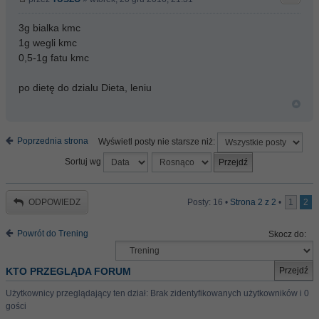
3g bialka kmc
1g wegli kmc
0,5-1g fatu kmc
po dietę do dzialu Dieta, leniu
Poprzednia strona
Wyświetl posty nie starsze niż:
Sortuj wg
ODPOWIEDZ
Posty: 16 •
Strona
2
z
2
•
1
2
Powrót do Trening
Skocz do:
KTO PRZEGLĄDA FORUM
Użytkownicy przeglądający ten dział: Brak zidentyfikowanych użytkowników i 0
gości