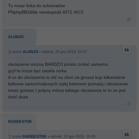
Tu masz linka do schematów
PNphpBB2&file viewtopic&t 4072 4072
ALONZO
przez
ALONZO
» wtorek, 20 gru 2016, 10:47
obciazenie mozna BARDZO prosto zrobić samemu.
gryf to moze byc zwykla rurka.
A co do obciazenia to idź na zlom za grosze kup kilkanaście
bebnow samochodowych zalej betonem pomaluj i obciazenie
masz gotowe ) jedyny minus takiego obciazenia to to ze jest
dość duze
RADEKSTOK
przez
RADEKSTOK
» wtorek, 20 gru 2016, 10:49