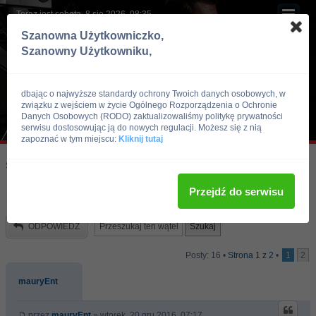
Teraz jest sobota, 8 sie 2026, 08:35
Szanowna Użytkowniczko,
Szanowny Użytkowniku,
dbając o najwyższe standardy ochrony Twoich danych osobowych, w
związku z wejściem w życie Ogólnego Rozporządzenia o Ochronie
Danych Osobowych (RODO) zaktualizowaliśmy politykę prywatności
serwisu dostosowując ją do nowych regulacji. Możesz się z nią
zapoznać w tym miejscu:
Kliknij tutaj
Skocz do:
Strona główna forum
Kulturystyka i Fitness
Trening
Przejdź do serwisu
Rada dla poczatkujacego mnie
ODPOWIEDZ
Posty: 16 •
Strona
1
z
2
•
1
2
mauryEnt
przez
mauryEnt
» wtorek, 20 gru 2016, 07:17