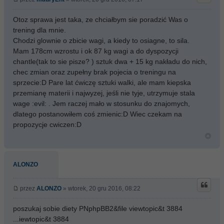
Otoz sprawa jest taka, ze chciałbym sie poradzić Was o
trening dla mnie.
Chodzi glownie o zbicie wagi, a kiedy to osiagne, to sila.
Mam 178cm wzrostu i ok 87 kg wagi a do dyspozycji
chantle(tak to sie pisze? ) sztuk dwa + 15 kg nakładu do nich,
chec zmian oraz zupełny brak pojecia o treningu na
sprzecie:D Pare lat ćwiczę sztuki walki, ale mam kiepska
przemianę materii i najwyzej, jeśli nie tyje, utrzymuje stala
wage :evil: . Jem raczej mało w stosunku do znajomych,
dlatego postanowiłem coś zmienic:D Wiec czekam na
propozycje cwiczen:D
ALONZO
przez
ALONZO
» wtorek, 20 gru 2016, 08:22
poszukaj sobie diety PNphpBB2&file viewtopic&t 3884
...iewtopic&t 3884