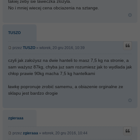
takiej zeby sie laweczka zlozyla.
No i mniej wiecej cena obciazenia na sztange.
TUSZO
przez
TUSZO
» wtorek, 20 gru 2016, 10:39
czyli jak założysz na dwie hanteli to masz 7,5 kg na stronie, a
sam ważysz 87kg, chyba juz sam rozumiesz jak to wydlada jak
chłop prawie 90kg macha 7,5 kg hantelkami
ławkę popronuje zrobić samemu, a obiazenie orginalne ze
sklapu jest bardzo drogie
zgieraaa
przez
zgieraaa
» wtorek, 20 gru 2016, 10:44