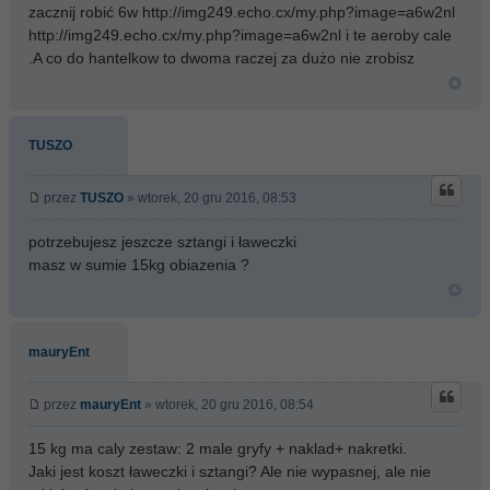
zacznij robić 6w http://img249.echo.cx/my.php?image=a6w2nl
http://img249.echo.cx/my.php?image=a6w2nl i te aeroby cale
.A co do hantelkow to dwoma raczej za dużo nie zrobisz
TUSZO
przez
TUSZO
» wtorek, 20 gru 2016, 08:53
potrzebujesz jeszcze sztangi i ławeczki
masz w sumie 15kg obiazenia ?
mauryEnt
przez
mauryEnt
» wtorek, 20 gru 2016, 08:54
15 kg ma caly zestaw: 2 male gryfy + naklad+ nakretki.
Jaki jest koszt ławeczki i sztangi? Ale nie wypasnej, ale nie