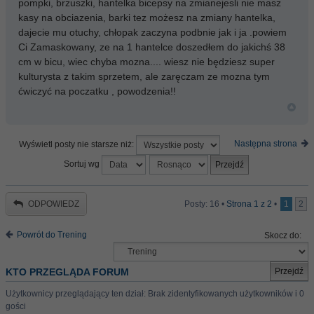
pompki, brzuszki, hantelka bicepsy na zmianejesli nie masz
kasy na obciazenia, barki tez możesz na zmiany hantelka,
dajecie mu otuchy, chłopak zaczyna podbnie jak i ja .powiem
Ci Zamaskowany, ze na 1 hantelce doszedłem do jakichś 38
cm w bicu, wiec chyba mozna.... wiesz nie będziesz super
kulturysta z takim sprzetem, ale zaręczam ze mozna tym
ćwiczyć na poczatku , powodzenia!!
Następna strona
Wyświetl posty nie starsze niż:
Sortuj wg
ODPOWIEDZ
Posty: 16 •
Strona
1
z
2
•
1
2
Powrót do Trening
Skocz do:
KTO PRZEGLĄDA FORUM
Użytkownicy przeglądający ten dział: Brak zidentyfikowanych użytkowników i 0
gości