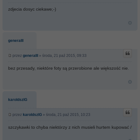
zdjecia dosyc ciekawe;-)
generalll
przez
generalll
» środa, 21 paź 2015, 09:33
bez przesady, niektóre foty są przerobione ale większość nie.
karoldszlG
przez
karoldszlG
» środa, 21 paź 2015, 10:23
szczykawki to chyba niektórzy z nich musieli hurtem kupować /