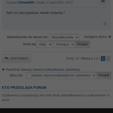
przez
Donubul59
» środa, 21 paź 2015, 14:57
heh no rzeczywiście niezle mutanty /
Następna strona
Wyświetl posty nie starsze niż:
Sortuj wg
ODPOWIEDZ
Posty: 14 •
Strona
1
z
2
•
1
2
Powrót do Zawody, imprezy kulturystyczne, zawodnicy
Skocz do:
KTO PRZEGLĄDA FORUM
Użytkownicy przeglądający ten dział: Brak zidentyfikowanych użytkowników i 0
gości