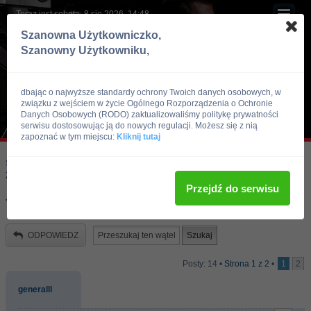
Teraz jest sobota, 8 sie 2026, 14:48
Szanowna Użytkowniczko,
Szanowny Użytkowniku,
dbając o najwyższe standardy ochrony Twoich danych osobowych, w
związku z wejściem w życie Ogólnego Rozporządzenia o Ochronie
Danych Osobowych (RODO) zaktualizowaliśmy politykę prywatności
serwisu dostosowując ją do nowych regulacji. Możesz się z nią
zapoznać w tym miejscu:
Kliknij tutaj
Skocz do:
Strona główna forum
Kulturystyka i Fitness
Zawody, imprezy kulturystyczne, zawodnicy
Przejdź do serwisu
To sa dopiero mutanty !
ODPOWIEDZ
Posty: 14 •
Strona
1
z
2
•
1
2
generalll