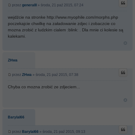
przez
generalll
» środa, 21 paź 2015, 07:24
wejdźcie na stronke http://www.myophile.com/morphs.php
poczekajcie chwilkę na załadowanie zdjec i zobaczcie co
mozna zrobić z ludzkim cialem :blink: . Dla mnie ci kolesie są
kalekami.
ZHwa
przez
ZHwa
» środa, 21 paź 2015, 07:38
Chyba co mozna zrobić ze zdjeciem...
BarylaI66
przez
BarylaI66
» środa, 21 paź 2015, 09:13