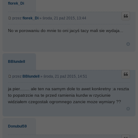
florek_Di
przez
florek_Di
» środa, 21 paź 2015, 13:44
No w porowaniu do mnie to oni jacyś tacy mali sie wydaja...
BBlundell
przez
BBlundell
» środa, 21 paź 2015, 14:51
ja pier........
ale ten na samym dole to awet konkretny :a reszta
to popatrzcie na te przed ramienia kurdw w rzyciunie
widziałem czegostak ogromnego zancie moze wymiary ??
Donubul59