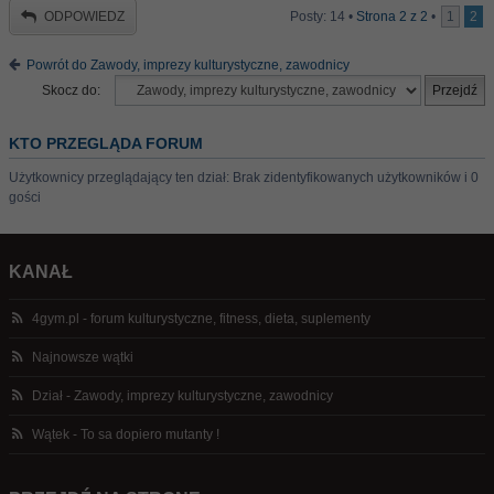
ODPOWIEDZ
Posty: 14 •
Strona
2
z
2
•
1
2
Powrót do Zawody, imprezy kulturystyczne, zawodnicy
Skocz do:
KTO PRZEGLĄDA FORUM
Użytkownicy przeglądający ten dział: Brak zidentyfikowanych użytkowników i 0
gości
KANAŁ
4gym.pl - forum kulturystyczne, fitness, dieta, suplementy
Najnowsze wątki
Dział - Zawody, imprezy kulturystyczne, zawodnicy
Wątek - To sa dopiero mutanty !