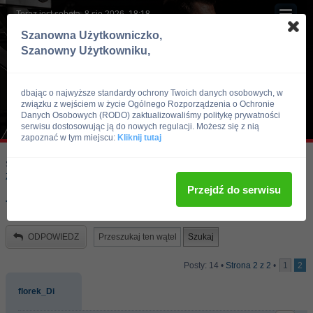
Teraz jest sobota, 8 sie 2026, 18:18
Szanowna Użytkowniczko,
Szanowny Użytkowniku,
dbając o najwyższe standardy ochrony Twoich danych osobowych, w
związku z wejściem w życie Ogólnego Rozporządzenia o Ochronie
Danych Osobowych (RODO) zaktualizowaliśmy politykę prywatności
serwisu dostosowując ją do nowych regulacji. Możesz się z nią
zapoznać w tym miejscu:
Kliknij tutaj
Skocz do:
Strona główna forum
Kulturystyka i Fitness
Zawody, imprezy kulturystyczne, zawodnicy
Przejdź do serwisu
To sa dopiero mutanty !
ODPOWIEDZ
Posty: 14 •
Strona
2
z
2
•
1
2
florek_Di