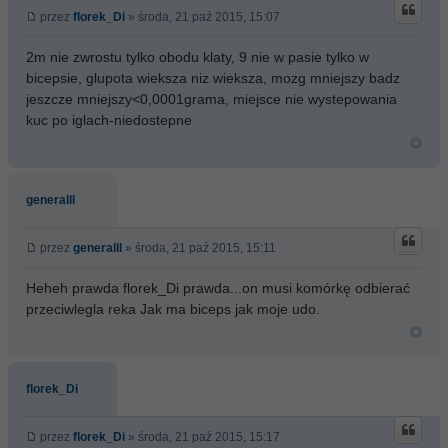
przez
florek_Di
» środa, 21 paź 2015, 15:07
2m nie zwrostu tylko obodu klaty, 9 nie w pasie tylko w
bicepsie, glupota wieksza niz wieksza, mozg mniejszy badz
jeszcze mniejszy<0,0001grama, miejsce nie wystepowania
kuc po iglach-niedostepne
generalll
przez
generalll
» środa, 21 paź 2015, 15:11
Heheh prawda florek_Di prawda...on musi komórkę odbierać
przeciwlegla reka Jak ma biceps jak moje udo.
florek_Di
przez
florek_Di
» środa, 21 paź 2015, 15:17