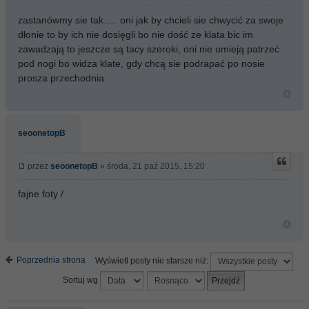
zastanówmy sie tak..... oni jak by chcieli sie chwycić za swoje
dłonie to by ich nie dosięgli bo nie dość ze klata bic im
zawadzają to jeszcze są tacy szeroki, oni nie umieją patrzeć
pod nogi bo widza klate, gdy chcą sie podrapać po nosie
prosza przechodnia
seoonetopB
przez
seoonetopB
» środa, 21 paź 2015, 15:20
fajne foty /
Poprzednia strona
Wyświetl posty nie starsze niż:
Sortuj wg