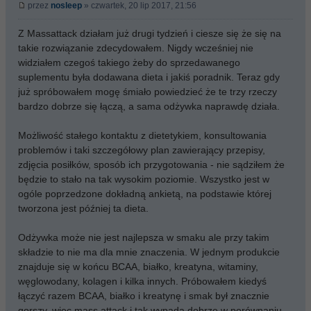
przez
nosleep
» czwartek, 20 lip 2017, 21:56
Z Massattack działam już drugi tydzień i ciesze się że się na
takie rozwiązanie zdecydowałem. Nigdy wcześniej nie
widziałem czegoś takiego żeby do sprzedawanego
suplementu była dodawana dieta i jakiś poradnik. Teraz gdy
już spróbowałem mogę śmiało powiedzieć że te trzy rzeczy
bardzo dobrze się łączą, a sama odżywka naprawdę działa.
Możliwość stałego kontaktu z dietetykiem, konsultowania
problemów i taki szczegółowy plan zawierający przepisy,
zdjęcia posiłków, sposób ich przygotowania - nie sądziłem że
będzie to stało na tak wysokim poziomie. Wszystko jest w
ogóle poprzedzone dokładną ankietą, na podstawie której
tworzona jest później ta dieta.
Odżywka może nie jest najlepsza w smaku ale przy takim
składzie to nie ma dla mnie znaczenia. W jednym produkcie
znajduje się w końcu BCAA, białko, kreatyna, witaminy,
węglowodany, kolagen i kilka innych. Próbowałem kiedyś
łączyć razem BCAA, białko i kreatynę i smak był znacznie
gorszy, więc mass attack i tak wypada dobrze w porównaniu.