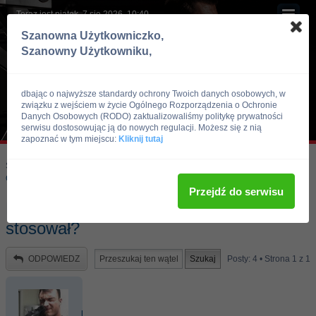
Teraz jest piątek, 7 sie 2026, 10:40
Szanowna Użytkowniczko,
Szanowny Użytkowniku,
dbając o najwyższe standardy ochrony Twoich danych osobowych, w
związku z wejściem w życie Ogólnego Rozporządzenia o Ochronie
Danych Osobowych (RODO) zaktualizowaliśmy politykę prywatności
serwisu dostosowując ją do nowych regulacji. Możesz się z nią
zapoznać w tym miejscu:
Kliknij tutaj
Skocz do:
Strona główna forum
Kulturystyka i Fitness
Odżywki i suplementy
Przejdź do serwisu
Mass ATTACK - odżywka + dieta - kto
stosował?
ODPOWIEDZ
Posty: 4 • Strona
1
z
1
hardcore92