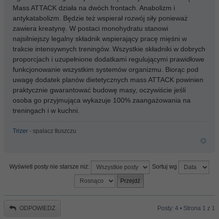
Mass ATTACK działa na dwóch frontach. Anabolizm i
antykatabolizm. Będzie też wspierał rozwój siły ponieważ
zawiera kreatynę. W postaci monohydratu stanowi
najsilniejszy legalny składnik wspierający pracę mięśni w
trakcie intensywnych treningów. Wszystkie składniki w dobrych
proporcjach i uzupełnione dodatkami regulującymi prawidłowe
funkcjonowanie wszystkim systemów organizmu. Biorąc pod
uwagę dodatek planów dietetycznych mass ATTACK powinien
praktycznie gwarantować budowę masy, oczywiście jeśli
osoba go przyjmująca wykazuje 100% zaangażowania na
treningach i w kuchni.
Trizer
- spalacz tłuszczu
Wyświetl posty nie starsze niż:
Sortuj wg
ODPOWIEDZ
Posty: 4 • Strona
1
z
1