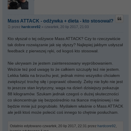
Mass ATTACK - odżywka + dieta - kto stosował?
przez
hardcore92
» czwartek, 20 lip 2017, 21:03
Kto słyszał o tej odżywce Mass ATTACK? Czy to rzeczywiście
tak dobre rozwiązanie jak się słyszy? Najlepiej jakbym usłyszał
feedback z pierwszej ręki, od kogoś kto stosował.
Nie ukrywam że jestem zainteresowany wypróbowaniem.
Weźcie też pod uwagę to że całkiem szczupły też nie jestem.
Lekka fałda na brzuchu jest, jednak mimo wszystko chciałem
zwiększyć trochę siłę i poprawić obwody. Żeby nie było nie jest
to jeszcze stan krytyczny, waga na dzień dzisiejszy pokazuje
88 kilogramów. Szukam jednak czegoś o dużej skuteczności
co skoncentruje się bezpośrednio na tkance mięśniowej i nie
będzie mnie już pogrubiało. Myślałem właśnie o Mass ATTACK
ale jeśli ktoś może polecić coś innego to chętnie posłucham.
Ostatnio edytowano czwartek, 20 lip 2017, 22:31 przez
hardcore92
,