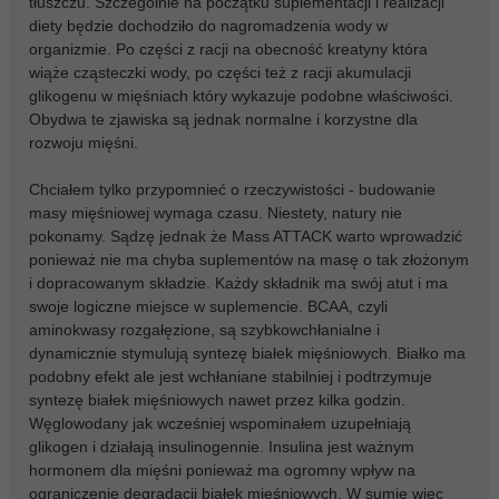
tłuszczu. Szczególnie na początku suplementacji i realizacji
diety będzie dochodziło do nagromadzenia wody w
organizmie. Po części z racji na obecność kreatyny która
wiąże cząsteczki wody, po części też z racji akumulacji
glikogenu w mięśniach który wykazuje podobne właściwości.
Obydwa te zjawiska są jednak normalne i korzystne dla
rozwoju mięśni.
Chciałem tylko przypomnieć o rzeczywistości - budowanie
masy mięśniowej wymaga czasu. Niestety, natury nie
pokonamy. Sądzę jednak że Mass ATTACK warto wprowadzić
ponieważ nie ma chyba suplementów na masę o tak złożonym
i dopracowanym składzie. Każdy składnik ma swój atut i ma
swoje logiczne miejsce w suplemencie. BCAA, czyli
aminokwasy rozgałęzione, są szybkowchłanialne i
dynamicznie stymulują syntezę białek mięśniowych. Białko ma
podobny efekt ale jest wchłaniane stabilniej i podtrzymuje
syntezę białek mięśniowych nawet przez kilka godzin.
Węglowodany jak wcześniej wspominałem uzupełniają
glikogen i działają insulinogennie. Insulina jest ważnym
hormonem dla mięśni ponieważ ma ogromny wpływ na
ograniczenie degradacji białek mięśniowych. W sumie więc