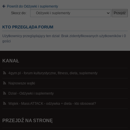
Powrót do Odżywki i suplementy
Skocz do:
KTO PRZEGLĄDA FORUM
Użytkownicy przeglądający ten dział: Brak zidentyfikowanych użytkowników i 0
gości
KANAŁ
4gym.pl - forum kulturystyczne, fitness, dieta, suplementy
Najnowsze wątki
Dział - Odżywki i suplementy
Wątek - Mass ATTACK - odżywka + dieta - kto stosował?
PRZEJDŹ NA STRONĘ