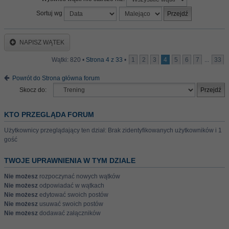
Sortuj wg
NAPISZ WĄTEK
Wątki: 820 •
Strona
4
z
33
•
1
2
3
4
5
6
7
...
33
Powrót do Strona główna forum
Skocz do:
KTO PRZEGLĄDA FORUM
Użytkownicy przeglądający ten dział: Brak zidentyfikowanych użytkowników i 1
gość
TWOJE UPRAWNIENIA W TYM DZIALE
Nie możesz
rozpoczynać nowych wątków
Nie możesz
odpowiadać w wątkach
Nie możesz
edytować swoich postów
Nie możesz
usuwać swoich postów
Nie możesz
dodawać załączników