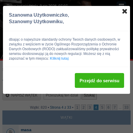
Teraz jest niedziela, 9 sie 2026, 07:07
Szanowna Użytkowniczko,
Szanowny Użytkowniku,
dbając o najwyższe standardy ochrony Twoich danych osobowych, w
związku z wejściem w życie Ogólnego Rozporządzenia o Ochronie
Danych Osobowych (RODO) zaktualizowaliśmy politykę prywatności
serwisu dostosowując ją do nowych regulacji. Możesz się z nią
zapoznać w tym miejscu:
Kliknij tutaj
Skocz do:
Strona główna forum
Kulturystyka i Fitness
Trening
Przejdź do serwisu
Trening
NAPISZ WĄTEK
Wątki: 820 •
Strona
4
z
33
•
1
2
3
4
5
6
7
...
33
WĄTKI
masa