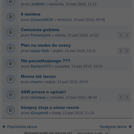
przez
Judithhh
» niedziela, 16 paź 2016, 11:12
6 weidera
przez
DusunokiB28
» niedziela, 16 paź 2016, 06:46
Cwiczenia grzbietu
przez
FromeQuick
» sobota, 15 paź 2016, 13:32
1
2
Plan na rzezbe do oceny
przez
ejopa-Gibb
» piątek, 14 paź 2016, 18:21
1
2
Dla poczatkujacego ???
przez
Barbee1975
» czwartek, 13 paź 2016, 19:30
Mozna tak laczyc
przez
maxim
» piątek, 14 paź 2016, 09:07
A6W prosze o opinie!!
przez
dorotaaa
» czwartek, 13 paź 2016, 08:34
1
2
bicepsy stoja a ciezar rosnie
przez
IDoughertI
» środa, 12 paź 2016, 21:15
Poprzednia strona
Następna strona
Wyświetl wątki nie starsze niż: