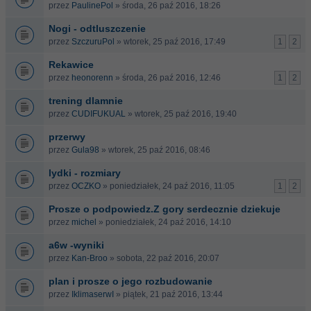
przez
PaulinePol
» środa, 26 paź 2016, 18:26
Nogi - odtluszczenie
przez
SzczuruPol
» wtorek, 25 paź 2016, 17:49
1
2
Rekawice
przez
heonorenn
» środa, 26 paź 2016, 12:46
1
2
trening dlamnie
przez
CUDIFUKUAL
» wtorek, 25 paź 2016, 19:40
przerwy
przez
Gula98
» wtorek, 25 paź 2016, 08:46
lydki - rozmiary
przez
OCZKO
» poniedziałek, 24 paź 2016, 11:05
1
2
Prosze o podpowiedz.Z gory serdecznie dziekuje
przez
michel
» poniedziałek, 24 paź 2016, 14:10
a6w -wyniki
przez
Kan-Broo
» sobota, 22 paź 2016, 20:07
plan i prosze o jego rozbudowanie
przez
IklimaserwI
» piątek, 21 paź 2016, 13:44