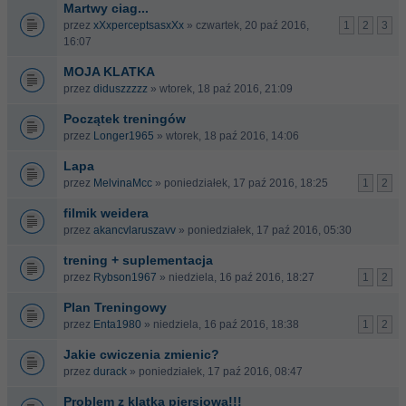
Martwy ciag...
przez
xXxperceptsasxXx
» czwartek, 20 paź 2016,
1
2
3
16:07
MOJA KLATKA
przez
diduszzzzz
» wtorek, 18 paź 2016, 21:09
Początek treningów
przez
Longer1965
» wtorek, 18 paź 2016, 14:06
Lapa
przez
MelvinaMcc
» poniedziałek, 17 paź 2016, 18:25
1
2
filmik weidera
przez
akancvlaruszavv
» poniedziałek, 17 paź 2016, 05:30
trening + suplementacja
przez
Rybson1967
» niedziela, 16 paź 2016, 18:27
1
2
Plan Treningowy
przez
Enta1980
» niedziela, 16 paź 2016, 18:38
1
2
Jakie cwiczenia zmienic?
przez
durack
» poniedziałek, 17 paź 2016, 08:47
Problem z klatka piersiowa!!!