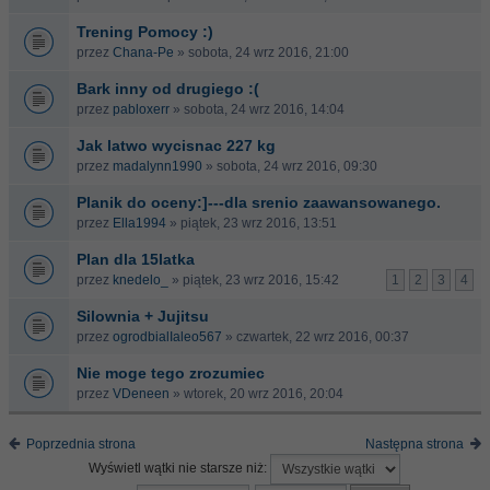
Trening Pomocy :)
przez
Chana-Pe
» sobota, 24 wrz 2016, 21:00
Bark inny od drugiego :(
przez
pabloxerr
» sobota, 24 wrz 2016, 14:04
Jak latwo wycisnac 227 kg
przez
madalynn1990
» sobota, 24 wrz 2016, 09:30
Planik do oceny:]---dla srenio zaawansowanego.
przez
Ella1994
» piątek, 23 wrz 2016, 13:51
Plan dla 15latka
przez
knedelo_
» piątek, 23 wrz 2016, 15:42
1
2
3
4
Silownia + Jujitsu
przez
ogrodbialIaleo567
» czwartek, 22 wrz 2016, 00:37
Nie moge tego zrozumiec
przez
VDeneen
» wtorek, 20 wrz 2016, 20:04
Poprzednia strona
Następna strona
Wyświetl wątki nie starsze niż: