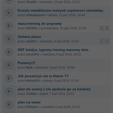
przez
Shay82
» czwartek, 13 paź 2016, 10:12
Koszty metabliczne roznych czynnosci czlowieka.
przez
certssatssooo
» wtorek, 11 paź 2016, 19:44
masa-trening do poprawy
przez
HENIEK
» poniedziałek, 10 paź 2016, 12:20
1
2
Zmiana planu
przez
Julek91
» niedziela, 9 paź 2016, 15:32
1
2
HST kiedys, typowy trening masowy dzis.
przez
chrumPol
» niedziela, 9 paź 2016, 20:01
Pomocy!!!
przez
IkbitI
» niedziela, 9 paź 2016, 18:59
Jak poszerzyc sie w klatce ??
przez
MahukPol
» sobota, 8 paź 2016, 15:24
plan do oceny ( nie zjedzcie go za bardzo)
przez
JYukiko
» piątek, 7 paź 2016, 19:21
plan na mase
przez
KPitaxon
» czwartek, 6 paź 2016, 20:13