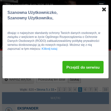
Teraz jest sobota, 8 sie 2026, 03:38
Szanowna Użytkowniczko,
Szanowny Użytkowniku,
dbając o najwyższe standardy ochrony Twoich danych osobowych, w
związku z wejściem w życie Ogólnego Rozporządzenia o Ochronie
Danych Osobowych (RODO) zaktualizowaliśmy politykę prywatności
serwisu dostosowując ją do nowych regulacji. Możesz się z nią
zapoznać w tym miejscu:
Kliknij tutaj
Skocz do:
Strona główna forum
Kulturystyka i Fitness
Trening
Przejdź do serwisu
Trening
NAPISZ WĄTEK
Wątki: 820 •
Strona
5
z
33
•
1
2
3
4
5
6
7
8
...
33
WĄTKI
EKSPANDER