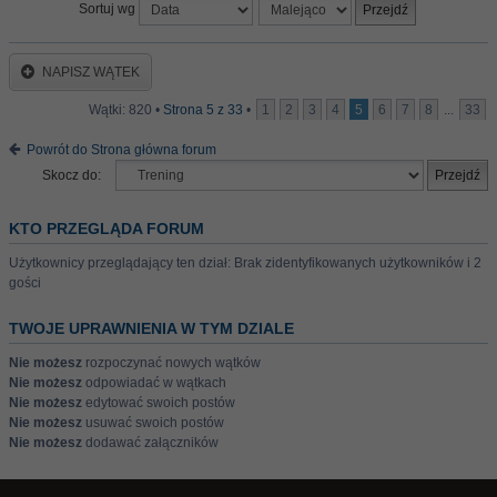
Sortuj wg
NAPISZ WĄTEK
Wątki: 820 •
Strona
5
z
33
•
1
2
3
4
5
6
7
8
...
33
Powrót do Strona główna forum
Skocz do:
KTO PRZEGLĄDA FORUM
Użytkownicy przeglądający ten dział: Brak zidentyfikowanych użytkowników i 2
gości
TWOJE UPRAWNIENIA W TYM DZIALE
Nie możesz
rozpoczynać nowych wątków
Nie możesz
odpowiadać w wątkach
Nie możesz
edytować swoich postów
Nie możesz
usuwać swoich postów
Nie możesz
dodawać załączników