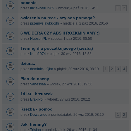
pocenie
przez
luciakcelu1969
» wtorek, 4 paź 2016, 14:11
1
2
cwiczenia na rece - czy cos pomoga?
przez
przemyslawkk-Shi
» niedziela, 2 paź 2016, 20:56
6 WEIDERA CZY ABS II ROZKMINIAMY :)
przez
HubsonPL
» sobota, 1 paź 2016, 08:50
Trening dla poczatkujacego (rzezba)
przez
Koro1974
» piątek, 30 wrz 2016, 13:58
dziura..
przez
dominick_Qba
» piątek, 30 wrz 2016, 08:19
1
2
3
4
Plan do oceny
przez
Vanessaa
» wtorek, 27 wrz 2016, 19:56
14 lat i brzuszek
przez
ErakiPol
» wtorek, 27 wrz 2016, 20:12
Rzezba - pomoc
przez
Dewaynee
» poniedziałek, 26 wrz 2016, 08:10
1
2
Jaki trening?
przez
Tristaa
» poniedziałek, 26 wrz 2016, 11:34