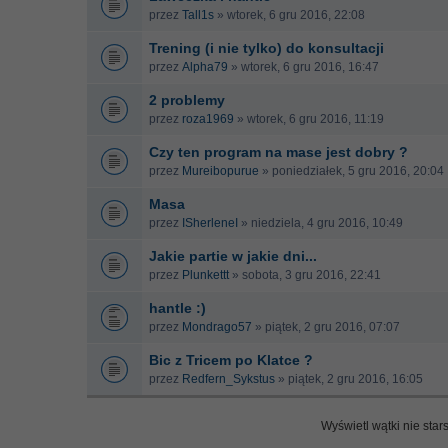
przez
Tall1s
» wtorek, 6 gru 2016, 22:08
Trening (i nie tylko) do konsultacji
przez
Alpha79
» wtorek, 6 gru 2016, 16:47
2 problemy
przez
roza1969
» wtorek, 6 gru 2016, 11:19
Czy ten program na mase jest dobry ?
przez
Mureibopurue
» poniedziałek, 5 gru 2016, 20:04
Masa
przez
ISherleneI
» niedziela, 4 gru 2016, 10:49
Jakie partie w jakie dni...
przez
Plunkettt
» sobota, 3 gru 2016, 22:41
hantle :)
przez
Mondrago57
» piątek, 2 gru 2016, 07:07
Bic z Tricem po Klatce ?
przez
Redfern_Sykstus
» piątek, 2 gru 2016, 16:05
Wyświetl wątki nie star