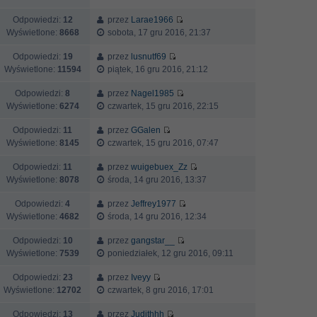
Odpowiedzi:
12
przez
Larae1966
Wyświetlone:
8668
sobota, 17 gru 2016, 21:37
Odpowiedzi:
19
przez
lusnutf69
Wyświetlone:
11594
piątek, 16 gru 2016, 21:12
Odpowiedzi:
8
przez
Nagel1985
Wyświetlone:
6274
czwartek, 15 gru 2016, 22:15
Odpowiedzi:
11
przez
GGalen
Wyświetlone:
8145
czwartek, 15 gru 2016, 07:47
Odpowiedzi:
11
przez
wuigebuex_Zz
Wyświetlone:
8078
środa, 14 gru 2016, 13:37
Odpowiedzi:
4
przez
Jeffrey1977
Wyświetlone:
4682
środa, 14 gru 2016, 12:34
Odpowiedzi:
10
przez
gangstar__
Wyświetlone:
7539
poniedziałek, 12 gru 2016, 09:11
Odpowiedzi:
23
przez
Iveyy
Wyświetlone:
12702
czwartek, 8 gru 2016, 17:01
Odpowiedzi:
13
przez
Judithhh