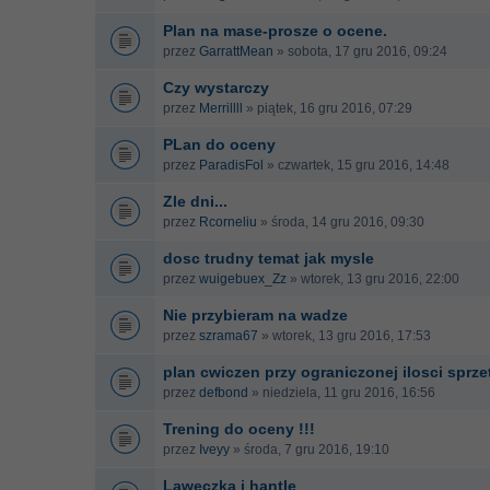
Plan na mase-prosze o ocene.
przez
GarrattMean
» sobota, 17 gru 2016, 09:24
Czy wystarczy
przez
Merrillll
» piątek, 16 gru 2016, 07:29
PLan do oceny
przez
ParadisFol
» czwartek, 15 gru 2016, 14:48
Zle dni...
przez
Rcorneliu
» środa, 14 gru 2016, 09:30
dosc trudny temat jak mysle
przez
wuigebuex_Zz
» wtorek, 13 gru 2016, 22:00
Nie przybieram na wadze
przez
szrama67
» wtorek, 13 gru 2016, 17:53
plan cwiczen przy ograniczonej ilosci sprze
przez
defbond
» niedziela, 11 gru 2016, 16:56
Trening do oceny !!!
przez
Iveyy
» środa, 7 gru 2016, 19:10
Laweczka i hantle