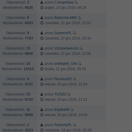
Odpowiedzi:
3
przez
CzingisNaq
Wyświetlone:
9626
piątek, 23 gru 2016, 06:26
Odpowiedzi:
6
przez
Bartocha-Milli
Wyświetlone:
6003
czwartek, 22 gru 2016, 22:02
Odpowiedzi:
9
przez
SzymonPL
Wyświetlone:
7783
czwartek, 22 gru 2016, 20:34
Odpowiedzi:
15
przez
xXxzeebeexXx
Wyświetlone:
9846
czwartek, 22 gru 2016, 12:06
Odpowiedzi:
20
przez
ardhightt_Oml
Wyświetlone:
12415
środa, 21 gru 2016, 20:28
Odpowiedzi:
4
przez
Nucleus92
Wyświetlone:
4741
wtorek, 20 gru 2016, 22:04
Odpowiedzi:
15
przez
TUSZO
Wyświetlone:
9730
wtorek, 20 gru 2016, 21:31
Odpowiedzi:
11
przez
Edytka90
Wyświetlone:
8099
wtorek, 20 gru 2016, 10:56
Odpowiedzi:
1
przez
RobertaPL
Wyświetlone:
3523
niedziela, 18 gru 2016, 20:39