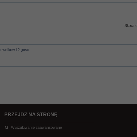
Skocz 
kowników i 2 gości
PRZEJDŹ NA STRONĘ
Wyszukiwanie zaawansowane