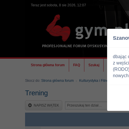
Teraz jest sobota, 8 sie 2026, 12:07
Szano
dbając 
z wejśc
Strona główna forum
FAQ
Szukaj
Ekipa
(RODO) 
nowych 
Skocz do:
Strona główna forum
Kulturystyka i Fitness
Trenin
Trening
NAPISZ WĄTEK