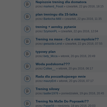
Napiszcie trening dla domatora
przez
markerd_Foust
» czwartek, 22 gru 2016, 18:15
plan treningu dla 15-latka
przez
Bartocha-Milli
» czwartek, 22 gru 2016, 11:35
trening + aeroby. pytanie
przez
SzymonPL
» czwartek, 22 gru 2016, 12:04
Trening na mase - Co o nim myslicie??
przez
gwiazda-Lerst
» czwartek, 22 gru 2016, 07:55
typowy plan
przez
bety_Mcca
» wtorek, 20 gru 2016, 20:49
Woda podskorna???
przez
Collee__
» wtorek, 20 gru 2016, 06:17
Rada dla poczatkujacego mnie
przez
mauryEnt
» wtorek, 20 gru 2016, 07:17
Trening silowy
przez
taatler1976
» poniedziałek, 19 gru 2016, 20:45
Trening Na MaSe Do Poprawki??
przez
Paige56
» niedziela, 18 gru 2016, 20:03