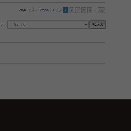
Wątki: 820 •
Strona
1
z
33
•
1
2
3
4
5
...
33
do: