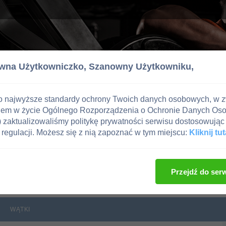
wna Użytkowniczko,
Szanowny Użytkowniku,
o najwyższe standardy ochrony Twoich danych osobowych, w 
iem w życie Ogólnego Rozporządzenia o Ochronie Danych Os
zaktualizowaliśmy politykę prywatności serwisu dostosowując 
regulacji. Możesz się z nią zapoznać w tym miejscu:
Kliknij tut
g
Przejdź do ser
WĄTKI