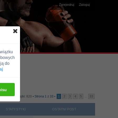
Zarejestruj
Zaloguj
związku
obowych
ją do
aj
wisu
Wątki: 820 •
Strona
1
z
33
•
1
2
3
4
5
...
33
STATYSTYKI
OSTATNI POST