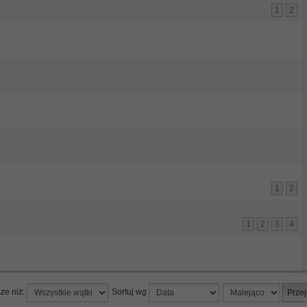
1
2
1
2
1
2
3
4
sze niż:
Sortuj wg