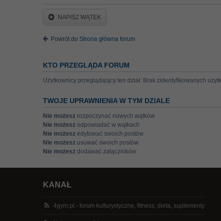
NAPISZ WĄTEK
Powrót do Strona główna forum
KTO PRZEGLĄDA FORUM
Użytkownicy przeglądający ten dział: Brak zidentyfikowanych użyt
TWOJE UPRAWNIENIA W TYM DZIALE
Nie możesz
rozpoczynać nowych wątków
Nie możesz
odpowiadać w wątkach
Nie możesz
edytować swoich postów
Nie możesz
usuwać swoich postów
Nie możesz
dodawać załączników
KANAŁ
4gym.pl - forum kulturystyczne, fitness, dieta, suplementy