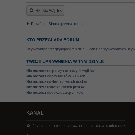
NAPISZ WĄTEK
Powrót do Strona główna forum
KTO PRZEGLĄDA FORUM
Użytkownicy przeglądający ten dział: Brak zidentyfikowanych użyt
TWOJE UPRAWNIENIA W TYM DZIALE
Nie możesz
rozpoczynać nowych wątków
Nie możesz
odpowiadać w wątkach
Nie możesz
edytować swoich postów
Nie możesz
usuwać swoich postów
Nie możesz
dodawać załączników
KANAŁ
4gym.pl - forum kulturystyczne, fitness, dieta, suplementy