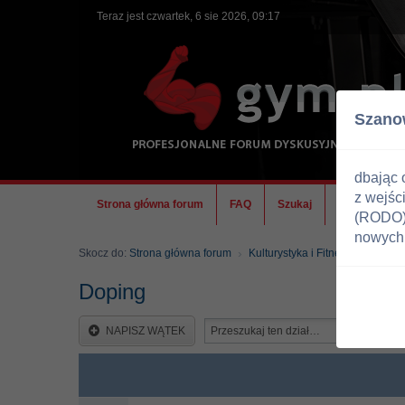
Teraz jest czwartek, 6 sie 2026, 09:17
Szano
dbając 
z wejśc
Strona główna forum
FAQ
Szukaj
Ekipa
(RODO) 
nowych 
Skocz do:
Strona główna forum
Kulturystyka i Fitness
Doping
Doping
NAPISZ WĄTEK