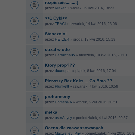
rozpiszcie........;]
przez
Krakan
» wtorek, 19 kwi 2016, 18:23
>>1 Cykl<<
przez
TRACI
» czwartek, 14 kwi 2016, 23:06
Stanazolol
przez
HETZER
» środa, 13 kwi 2016, 15:19
strzal w udo
przez
Carmicha85
» niedziela, 10 kwi 2016, 20:10
Ktory prop???
przez
duanopall
» piątek, 8 kwi 2016, 17:04
Pierwszy Raz Koks ... Co Brac ??
przez
Plunkettt
» czwartek, 7 kwi 2016, 10:58
prohormony
przez
Domeni76
» wtorek, 5 kwi 2016, 20:51
metka
przez
userAnysy
» poniedziałek, 4 kwi 2016, 20:37
Ocena dla zaawansowanych
przez
Maxwelley_Pny
» poniedziałek, 4 kwi 2016, 10:3