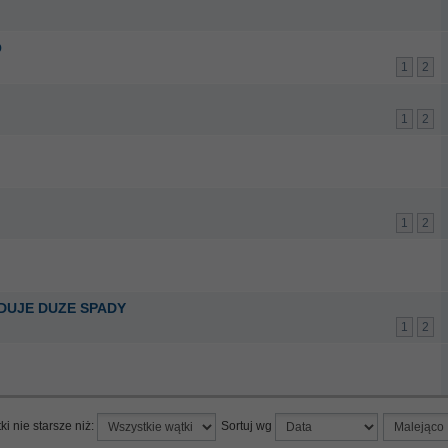
O
1
2
1
2
1
2
DUJE DUZE SPADY
1
2
ki nie starsze niż:
Sortuj wg