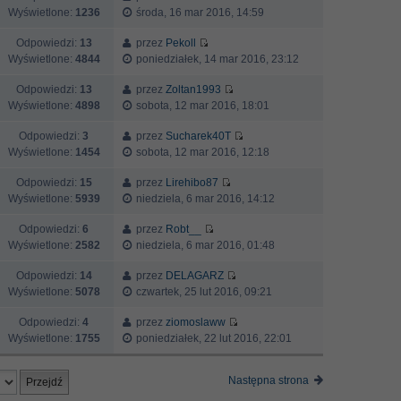
Wyświetlone:
1236
środa, 16 mar 2016, 14:59
Odpowiedzi:
13
przez
Pekoll
Wyświetlone:
4844
poniedziałek, 14 mar 2016, 23:12
Odpowiedzi:
13
przez
Zoltan1993
Wyświetlone:
4898
sobota, 12 mar 2016, 18:01
Odpowiedzi:
3
przez
Sucharek40T
Wyświetlone:
1454
sobota, 12 mar 2016, 12:18
Odpowiedzi:
15
przez
Lirehibo87
Wyświetlone:
5939
niedziela, 6 mar 2016, 14:12
Odpowiedzi:
6
przez
Robt__
Wyświetlone:
2582
niedziela, 6 mar 2016, 01:48
Odpowiedzi:
14
przez
DELAGARZ
Wyświetlone:
5078
czwartek, 25 lut 2016, 09:21
Odpowiedzi:
4
przez
ziomoslaww
Wyświetlone:
1755
poniedziałek, 22 lut 2016, 22:01
Następna strona