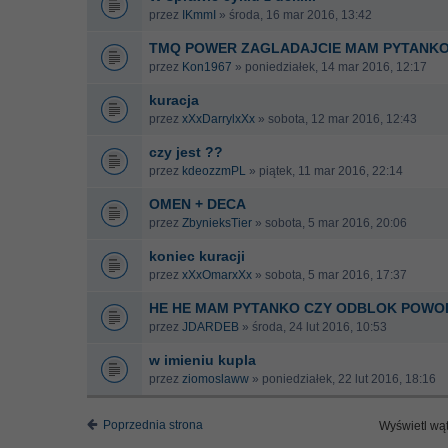
przez
IKmmI
» środa, 16 mar 2016, 13:42
TMQ POWER ZAGLADAJCIE MAM PYTANK
przez
Kon1967
» poniedziałek, 14 mar 2016, 12:17
kuracja
przez
xXxDarrylxXx
» sobota, 12 mar 2016, 12:43
czy jest ??
przez
kdeozzmPL
» piątek, 11 mar 2016, 22:14
OMEN + DECA
przez
ZbynieksTier
» sobota, 5 mar 2016, 20:06
koniec kuracji
przez
xXxOmarxXx
» sobota, 5 mar 2016, 17:37
HE HE MAM PYTANKO CZY ODBLOK POWO
przez
JDARDEB
» środa, 24 lut 2016, 10:53
w imieniu kupla
przez
ziomoslaww
» poniedziałek, 22 lut 2016, 18:16
Poprzednia strona
Wyświetl wąt