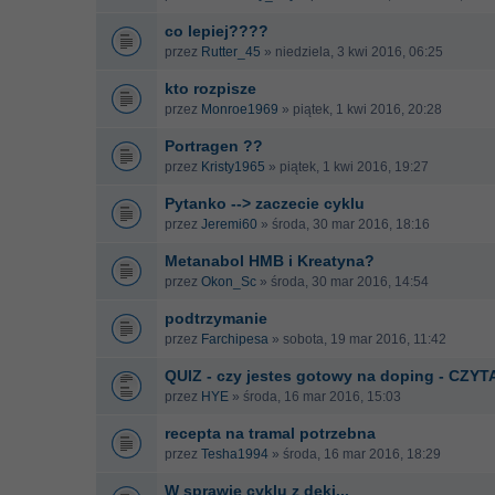
co lepiej????
przez
Rutter_45
» niedziela, 3 kwi 2016, 06:25
kto rozpisze
przez
Monroe1969
» piątek, 1 kwi 2016, 20:28
Portragen ??
przez
Kristy1965
» piątek, 1 kwi 2016, 19:27
Pytanko --> zaczecie cyklu
przez
Jeremi60
» środa, 30 mar 2016, 18:16
Metanabol HMB i Kreatyna?
przez
Okon_Sc
» środa, 30 mar 2016, 14:54
podtrzymanie
przez
Farchipesa
» sobota, 19 mar 2016, 11:42
QUIZ - czy jestes gotowy na doping - CZYT
przez
HYE
» środa, 16 mar 2016, 15:03
recepta na tramal potrzebna
przez
Tesha1994
» środa, 16 mar 2016, 18:29
W sprawie cyklu z deki...