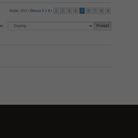
Wątki: 203 •
Strona
5
z
9
•
1
2
3
4
5
6
7
8
9
do: