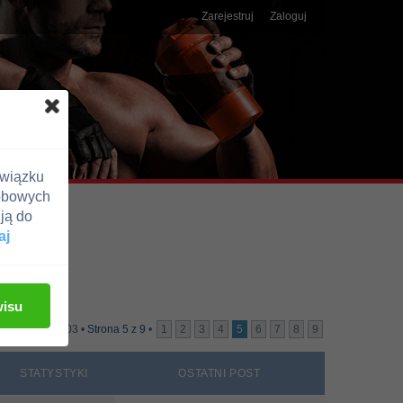
Zarejestruj
Zaloguj
związku
obowych
ją do
aj
wisu
Wątki: 203 •
Strona
5
z
9
•
1
2
3
4
5
6
7
8
9
STATYSTYKI
OSTATNI POST