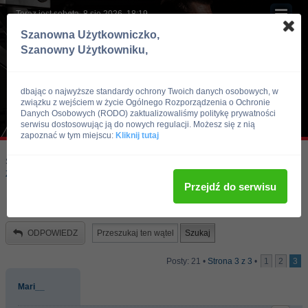
Teraz jest sobota, 8 sie 2026, 18:19
Szanowna Użytkowniczko,
Szanowny Użytkowniku,
dbając o najwyższe standardy ochrony Twoich danych osobowych, w
związku z wejściem w życie Ogólnego Rozporządzenia o Ochronie
Danych Osobowych (RODO) zaktualizowaliśmy politykę prywatności
serwisu dostosowując ją do nowych regulacji. Możesz się z nią
zapoznać w tym miejscu:
Kliknij tutaj
Skocz do:
Strona główna forum
Kulturystyka i Fitness
Zawody, imprezy kulturystyczne, zawodnicy
Przejdź do serwisu
Mr. Olimpia 2004
ODPOWIEDZ
Posty: 21 •
Strona
3
z
3
•
1
2
3
Mari__