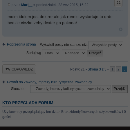
przez
Mari__
» poniedziałek, 28 wrz 2015, 15:22
moim idolem jest dextrer ale jak ronnie wystartuje to qrde
bedzie ciezko zeby dexter go pokonał
Poprzednia strona
Wyświetl posty nie starsze niż:
Sortuj wg
ODPOWIEDZ
Posty: 21 •
Strona
3
z
3
•
1
2
3
Powrót do Zawody, imprezy kulturystyczne, zawodnicy
Skocz do:
KTO PRZEGLĄDA FORUM
Użytkownicy przeglądający ten dział: Brak zidentyfikowanych użytkowników i 0
gości