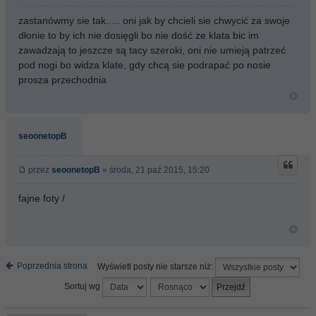
zastanówmy sie tak..... oni jak by chcieli sie chwycić za swoje
dłonie to by ich nie dosięgli bo nie dość ze klata bic im
zawadzają to jeszcze są tacy szeroki, oni nie umieją patrzeć
pod nogi bo widza klate, gdy chcą sie podrapać po nosie
prosza przechodnia
seoonetopB
przez
seoonetopB
» środa, 21 paź 2015, 15:20
fajne foty /
Poprzednia strona
Wyświetl posty nie starsze niż:
Sortuj wg