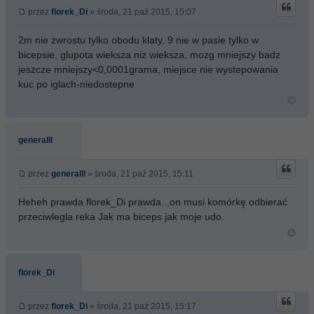
przez
florek_Di
» środa, 21 paź 2015, 15:07
2m nie zwrostu tylko obodu klaty, 9 nie w pasie tylko w
bicepsie, glupota wieksza niz wieksza, mozg mniejszy badz
jeszcze mniejszy<0,0001grama, miejsce nie wystepowania
kuc po iglach-niedostepne
generalll
przez
generalll
» środa, 21 paź 2015, 15:11
Heheh prawda florek_Di prawda...on musi komórkę odbierać
przeciwlegla reka Jak ma biceps jak moje udo.
florek_Di
przez
florek_Di
» środa, 21 paź 2015, 15:17