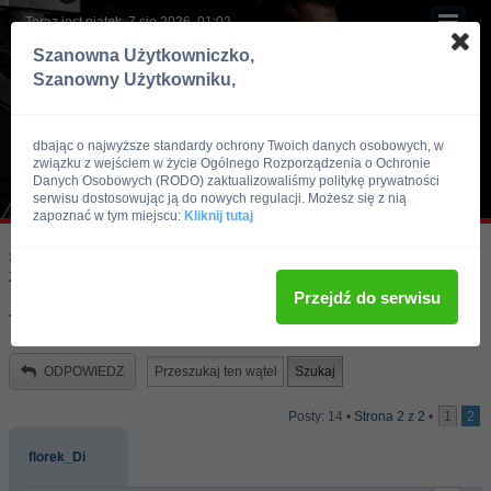
Teraz jest piątek, 7 sie 2026, 01:02
Szanowna Użytkowniczko,
Szanowny Użytkowniku,
dbając o najwyższe standardy ochrony Twoich danych osobowych, w
związku z wejściem w życie Ogólnego Rozporządzenia o Ochronie
Danych Osobowych (RODO) zaktualizowaliśmy politykę prywatności
serwisu dostosowując ją do nowych regulacji. Możesz się z nią
zapoznać w tym miejscu:
Kliknij tutaj
Skocz do:
Strona główna forum
Kulturystyka i Fitness
Zawody, imprezy kulturystyczne, zawodnicy
Przejdź do serwisu
To sa dopiero mutanty !
ODPOWIEDZ
Posty: 14 •
Strona
2
z
2
•
1
2
florek_Di