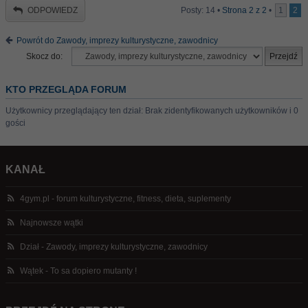
ODPOWIEDZ
Posty: 14 •
Strona
2
z
2
•
1
2
Powrót do Zawody, imprezy kulturystyczne, zawodnicy
Skocz do:
KTO PRZEGLĄDA FORUM
Użytkownicy przeglądający ten dział: Brak zidentyfikowanych użytkowników i 0
gości
KANAŁ
4gym.pl - forum kulturystyczne, fitness, dieta, suplementy
Najnowsze wątki
Dział - Zawody, imprezy kulturystyczne, zawodnicy
Wątek - To sa dopiero mutanty !