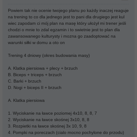
Powiem tak nie ocenie twojego planu po każdy inaczej reaguje
na trening to co dla jednego jest to pani dla drugiego jest kul
wiec zapodam ci mój plan na masę który ułożył mi trener jeśli
chodzi o mnie to zdal egzamin i to swietnie jest to plan dla
zawansowanego kulturysty i mozna go zaadoptować na
warunki siłki w domu a oto on
Trening 4 dniowy (okres budowania masy)
A. Klatka piersiowa + plecy + brzuch
B. Biceps + triceps + brzuch
C. Barki + brzuch
D. Nogi + biceps II + brzuch
A. Klatka piersiowa
1. Wyciskanie na ławce poziomej 4x10, 8, 8, 7
2. Wyciskanie na ławce skośnej 3x10, 8, 8
3. Rozpietki na ławce skośnej 3x 10, 9, 8
4. Pompki na poreczach (cialo mocno pochylone do przodu)