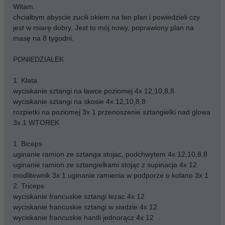
Witam.
chciałbym abyscie zucili okiem na ten plan i powiedzieli czy
jest w miarę dobry. Jest to mój nowy, poprawiony plan na
masę na 8 tygodni.
PONIEDZIALEK
1. Klata
wyciskanie sztangi na ławce poziomej 4x 12,10,8,8
wyciskanie sztangi na skosie 4x 12,10,8,8
rozpietki na poziomej 3x 1 przenoszenie sztangielki nad glowa
3x 1 WTOREK
1. Biceps
uginanie ramion ze sztanga stojac, podchwytem 4x 12,10,8,8
uginanie ramion ze sztangielkami stojąc z supinacja 4x 12
modlitewnik 3x 1 uginanie ramienia w podporze o kolano 3x 1
2. Triceps
wyciskanie francuskie sztangi lezac 4x 12
wyciskanie francuskie sztangi w siadzie 4x 12
wyciskanie francuskie hantli jednorącz 4x 12