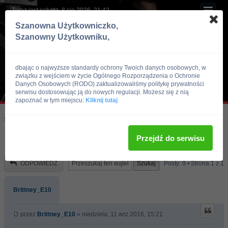
Teraz jest sobota, 8 sie 2026, 21:42
Szanowna Użytkowniczko,
Szanowny Użytkowniku,
dbając o najwyższe standardy ochrony Twoich danych osobowych, w
związku z wejściem w życie Ogólnego Rozporządzenia o Ochronie
Danych Osobowych (RODO) zaktualizowaliśmy politykę prywatności
serwisu dostosowując ją do nowych regulacji. Możesz się z nią
zapoznać w tym miejscu:
Kliknij tutaj
Skocz do:
Strona główna forum
Kulturystyka i Fitness
Trening
Przejdź do serwisu
Prosba o ocene planu na mase
ODPOWIEDZ
Posty: 9 • Strona
1
z
1
Brittney_E10
przez
Brittney_E10
» niedziela, 11 wrz 2016, 15:21