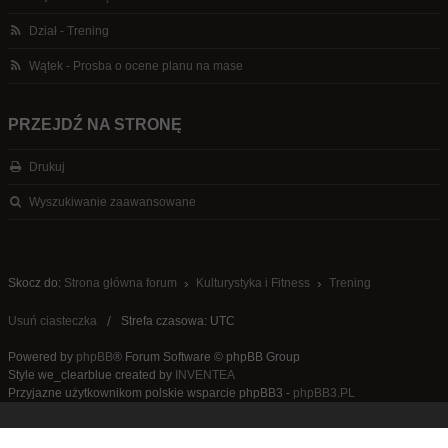
Dział - Trening
Wątek - Prosba o ocene planu na mase
PRZEJDŹ NA STRONĘ
Drukuj
Wyszukiwanie zaawansowane
Skocz do:
Strona główna forum
Kulturystyka i Fitness
Trening
Usuń ciasteczka
Strefa czasowa: UTC
Powered by
phpBB
® Forum Software © phpBB Group
Style we_clearblue created by
INVENTEA
Przyjazne użytkownikom polskie wsparcie phpBB3 -
phpBB3.PL