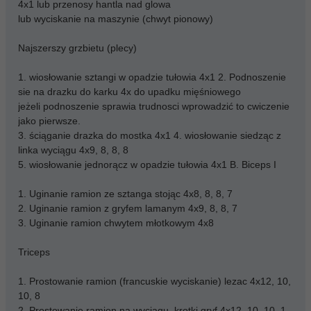
4x1 lub przenosy hantla nad glowa
lub wyciskanie na maszynie (chwyt pionowy)
Najszerszy grzbietu (plecy)
1. wiosłowanie sztangi w opadzie tułowia 4x1 2. Podnoszenie
sie na drazku do karku 4x do upadku mięśniowego
jeżeli podnoszenie sprawia trudnosci wprowadzić to cwiczenie
jako pierwsze.
3. ściąganie drazka do mostka 4x1 4. wiosłowanie siedząc z
linka wyciągu 4x9, 8, 8, 8
5. wiosłowanie jednorącz w opadzie tułowia 4x1 B. Biceps I
1. Uginanie ramion ze sztanga stojąc 4x8, 8, 8, 7
2. Uginanie ramion z gryfem lamanym 4x9, 8, 8, 7
3. Uginanie ramion chwytem młotkowym 4x8
Triceps
1. Prostowanie ramion (francuskie wyciskanie) lezac 4x12, 10,
10, 8
2. Prostowanie ramion na wyciagu, krotki gryf 4x12, 10, 10, 1