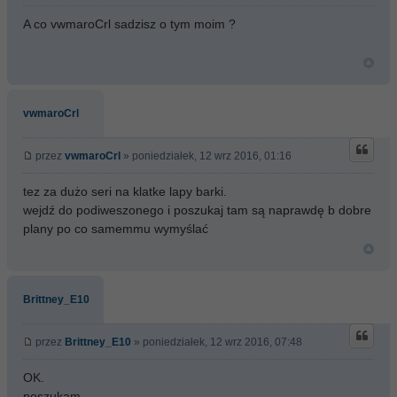
A co vwmaroCrl sadzisz o tym moim ?
vwmaroCrl
przez
vwmaroCrl
» poniedziałek, 12 wrz 2016, 01:16
tez za dużo seri na klatke lapy barki.
wejdź do podiweszonego i poszukaj tam są naprawdę b dobre
plany po co samemmu wymyślać
Brittney_E10
przez
Brittney_E10
» poniedziałek, 12 wrz 2016, 07:48
OK.
poszukam.