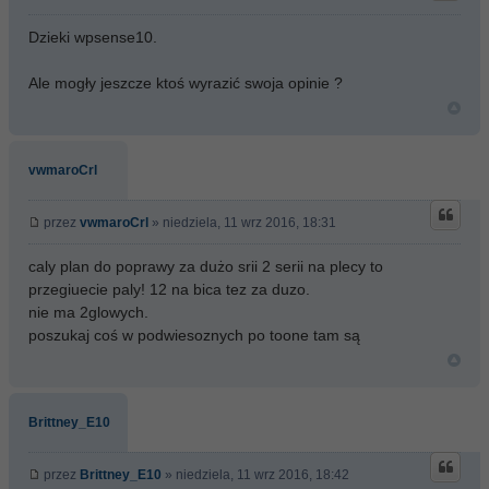
Dzieki wpsense10.
Ale mogły jeszcze ktoś wyrazić swoja opinie ?
vwmaroCrl
przez
vwmaroCrl
» niedziela, 11 wrz 2016, 18:31
caly plan do poprawy za dużo srii 2 serii na plecy to
przegiuecie paly! 12 na bica tez za duzo.
nie ma 2glowych.
poszukaj coś w podwiesoznych po toone tam są
Brittney_E10
przez
Brittney_E10
» niedziela, 11 wrz 2016, 18:42