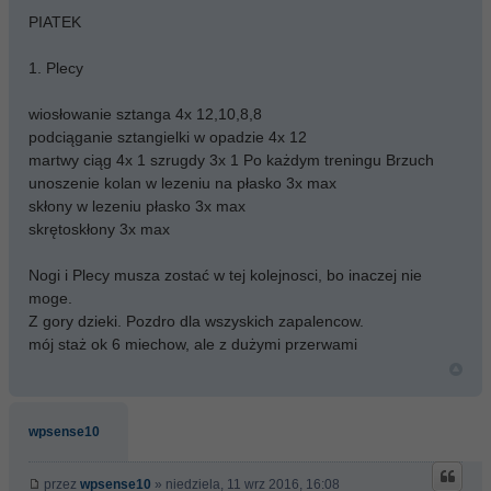
PIATEK
1. Plecy
wiosłowanie sztanga 4x 12,10,8,8
podciąganie sztangielki w opadzie 4x 12
martwy ciąg 4x 1 szrugdy 3x 1 Po każdym treningu Brzuch
unoszenie kolan w lezeniu na płasko 3x max
skłony w lezeniu płasko 3x max
skrętoskłony 3x max
Nogi i Plecy musza zostać w tej kolejnosci, bo inaczej nie
moge.
Z gory dzieki. Pozdro dla wszyskich zapalencow.
mój staż ok 6 miechow, ale z dużymi przerwami
wpsense10
przez
wpsense10
» niedziela, 11 wrz 2016, 16:08