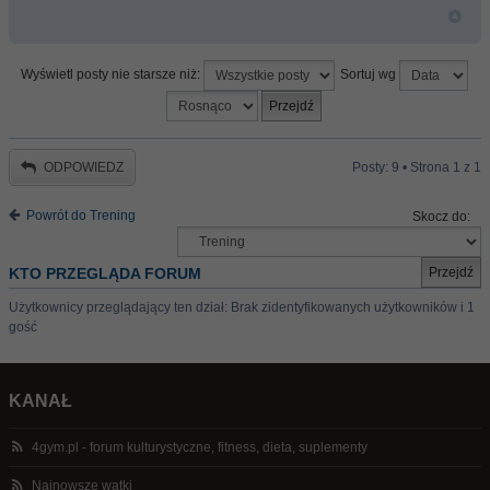
Wyświetl posty nie starsze niż:
Sortuj wg
ODPOWIEDZ
Posty: 9 • Strona
1
z
1
Powrót do Trening
Skocz do:
KTO PRZEGLĄDA FORUM
Użytkownicy przeglądający ten dział: Brak zidentyfikowanych użytkowników i 1
gość
KANAŁ
4gym.pl - forum kulturystyczne, fitness, dieta, suplementy
Najnowsze wątki