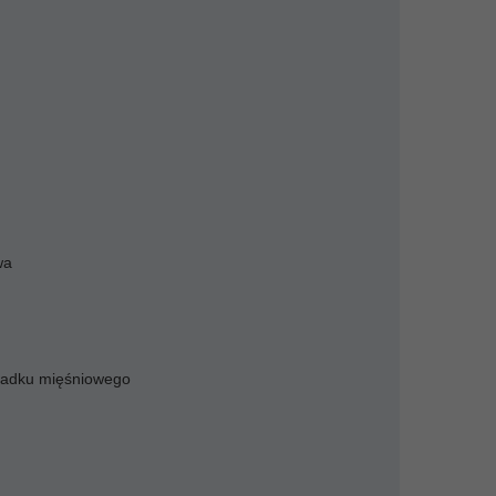
wa
upadku mięśniowego