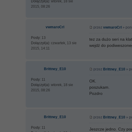
Dołączył(a):
wtorek, 18 sie
2015, 08:26
vwmaroCrl
przez
vwmaroCrl
» poni
Posty:
13
tez za dużo seri na kla
Dołączył(a):
czwartek, 13 sie
wejdź do podiweszone
2015, 14:11
Brittney_E10
przez
Brittney_E10
» po
Posty:
11
OK.
Dołączył(a):
wtorek, 18 sie
poszukam.
2015, 08:26
Pozdro
Brittney_E10
przez
Brittney_E10
» po
Posty:
11
Jeszcze jedno. Czy po