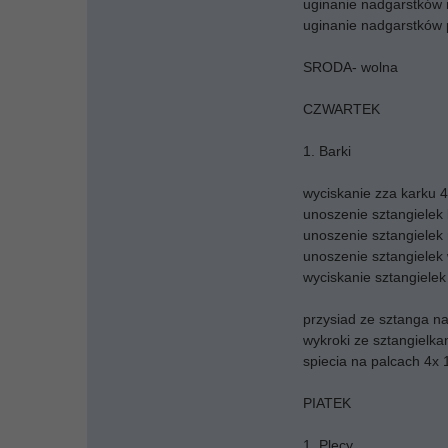
uginanie nadgarstków
uginanie nadgarstków
SRODA- wolna
CZWARTEK
1. Barki
wyciskanie zza karku 4
unoszenie sztangielek
unoszenie sztangiele
unoszenie sztangielek 
wyciskanie sztangielek
przysiad ze sztanga n
wykroki ze sztangielka
spiecia na palcach 4x 
PIATEK
1. Plecy