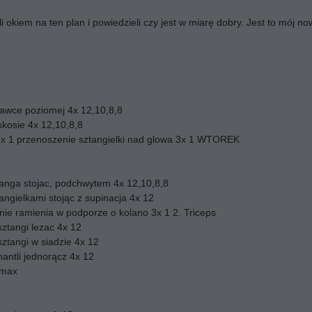
li okiem na ten plan i powiedzieli czy jest w miarę dobry. Jest to mój 
ławce poziomej 4x 12,10,8,8
skosie 4x 12,10,8,8
 3x 1 przenoszenie sztangielki nad glowa 3x 1 WTOREK
tanga stojac, podchwytem 4x 12,10,8,8
angielkami stojąc z supinacja 4x 12
nie ramienia w podporze o kolano 3x 1 2. Triceps
sztangi lezac 4x 12
sztangi w siadzie 4x 12
hantli jednorącz 4x 12
 max