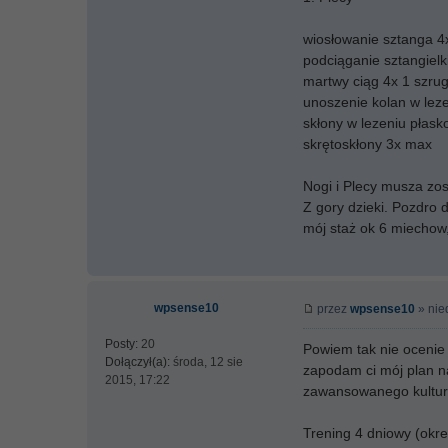
wiosłowanie sztanga 4
podciąganie sztangielk
martwy ciąg 4x 1 szru
unoszenie kolan w lez
skłony w lezeniu płas
skrętoskłony 3x max
Nogi i Plecy musza zost
Z gory dzieki. Pozdro 
mój staż ok 6 miechow
wpsense10
przez
wpsense10
» nie
Posty:
20
Powiem tak nie ocenie t
Dołączył(a):
środa, 12 sie
zapodam ci mój plan na 
2015, 17:22
zawansowanego kultury
Trening 4 dniowy (okr