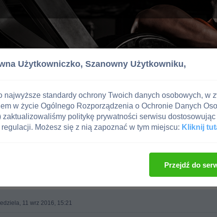
wna Użytkowniczko,
Szanowny Użytkowniku,
o najwyższe standardy ochrony Twoich danych osobowych, w 
iem w życie Ogólnego Rozporządzenia o Ochronie Danych Os
zaktualizowaliśmy politykę prywatności serwisu dostosowując 
regulacji. Możesz się z nią zapoznać w tym miejscu:
Kliknij tut
g
Przejdź do ser
edziela, 11 wrz 2016, 15:21