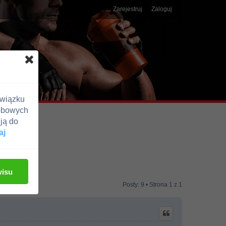
Zarejestruj
Zaloguj
związku
obowych
ją do
aj
wisu
Posty: 9 • Strona
1
z
1