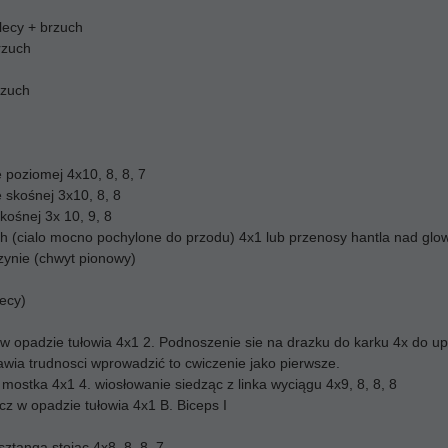
plecy + brzuch
rzuch
rzuch
 poziomej 4x10, 8, 8, 7
 skośnej 3x10, 8, 8
kośnej 3x 10, 9, 8
h (cialo mocno pochylone do przodu) 4x1 lub przenosy hantla nad glo
zynie (chwyt pionowy)
lecy)
i w opadzie tułowia 4x1 2. Podnoszenie sie na drazku do karku 4x do 
awia trudnosci wprowadzić to cwiczenie jako pierwsze.
 mostka 4x1 4. wiosłowanie siedząc z linka wyciągu 4x9, 8, 8, 8
cz w opadzie tułowia 4x1 B. Biceps I
sztanga stojąc 4x8, 8, 8, 7