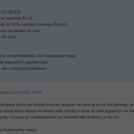
x 12,10,8,8
i w opadzie 4x 12
gdy 3x 1 Po każdym treningu Brzuch
eniu na płasko 3x max
ko 3x max
ać w tej kolejnosci, bo inaczej nie moge.
dla wszyskich zapalencow.
, ale z dużymi przerwami
dziela, 11 wrz 2016, 16:08
wojego planu po każdy inaczej reaguje na trening to co dla jednego jest
masę który ułożył mi trener jeśli chodzi o mnie to zdal egzamin i to swi
sty i mozna go zaadoptować na warunki siłki w domu a oto on
es budowania masy)