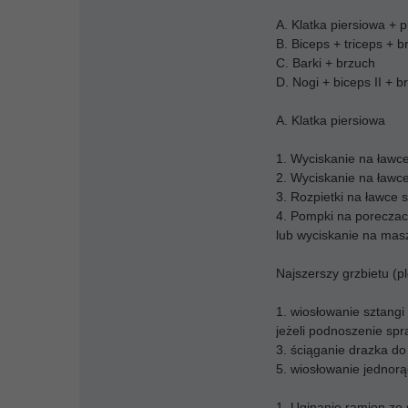
A. Klatka piersiowa + 
B. Biceps + triceps + b
C. Barki + brzuch
D. Nogi + biceps II + b
A. Klatka piersiowa
1. Wyciskanie na ławce
2. Wyciskanie na ławce
3. Rozpietki na ławce s
4. Pompki na poreczac
lub wyciskanie na mas
Najszerszy grzbietu (p
1. wiosłowanie sztang
jeżeli podnoszenie spr
3. ściąganie drazka do
5. wiosłowanie jednorą
1. Uginanie ramion ze 