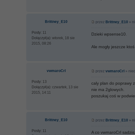
Brittney_E10
przez
Brittney_E10
» ni
Posty:
11
Dzieki wpsense10.
Dołączył(a):
wtorek, 18 sie
2015, 08:26
Ale mogły jeszcze ktoś
vwmaroCrl
przez
vwmaroCrl
» nied
Posty:
13
caly plan do poprawy za
Dołączył(a):
czwartek, 13 sie
nie ma 2glowych.
2015, 14:11
poszukaj coś w podwi
Brittney_E10
przez
Brittney_E10
» ni
Posty:
11
A co vwmaroCrl sadzis