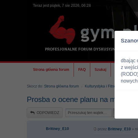
Teraz jest piątek, 7 sie 2026, 06:28
Szano
dbając 
z wejśc
Strona główna forum
FAQ
Szukaj
Ekipa
(RODO) 
nowych 
Skocz do:
Strona główna forum
Kulturystyka i Fitness
Trenin
Prosba o ocene planu na mase
ODPOWIEDZ
Brittney_E10
przez
Brittney_E10
» ni