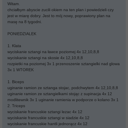
Witam.
chciałbym abyscie zucili okiem na ten plan i powiedzieli czy
jest w miarę dobry. Jest to mój nowy, poprawiony plan na
masę na 8 tygodni.
PONIEDZIALEK
1. Klata
wyciskanie sztangi na ławce poziomej 4x 12,10,8,8
wyciskanie sztangi na skosie 4x 12,10,8,8
rozpietki na poziomej 3x 1 przenoszenie sztangielki nad glowa
3x 1 WTOREK
1. Biceps
uginanie ramion ze sztanga stojac, podchwytem 4x 12,10,8,8
uginanie ramion ze sztangielkami stojąc z supinacja 4x 12
modlitewnik 3x 1 uginanie ramienia w podporze o kolano 3x 1
2. Triceps
wyciskanie francuskie sztangi lezac 4x 12
wyciskanie francuskie sztangi w siadzie 4x 12
wyciskanie francuskie hantli jednorącz 4x 12