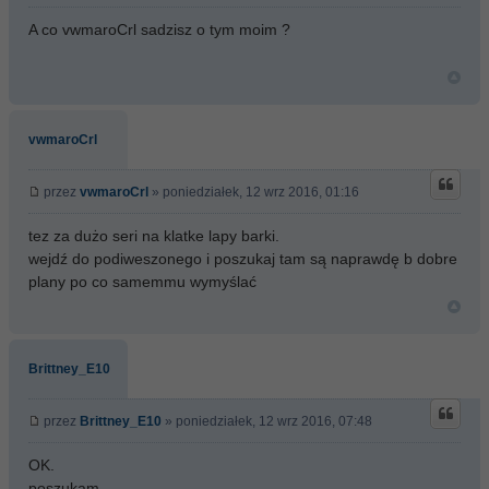
A co vwmaroCrl sadzisz o tym moim ?
vwmaroCrl
przez
vwmaroCrl
» poniedziałek, 12 wrz 2016, 01:16
tez za dużo seri na klatke lapy barki.
wejdź do podiweszonego i poszukaj tam są naprawdę b dobre
plany po co samemmu wymyślać
Brittney_E10
przez
Brittney_E10
» poniedziałek, 12 wrz 2016, 07:48
OK.
poszukam.