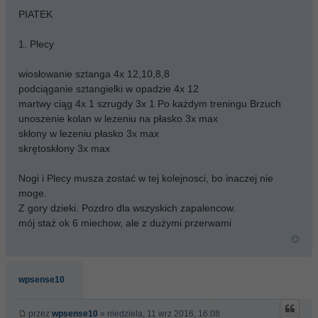
PIATEK
1. Plecy
wiosłowanie sztanga 4x 12,10,8,8
podciąganie sztangielki w opadzie 4x 12
martwy ciąg 4x 1 szrugdy 3x 1 Po każdym treningu Brzuch
unoszenie kolan w lezeniu na płasko 3x max
skłony w lezeniu płasko 3x max
skrętoskłony 3x max
Nogi i Plecy musza zostać w tej kolejnosci, bo inaczej nie
moge.
Z gory dzieki. Pozdro dla wszyskich zapalencow.
mój staż ok 6 miechow, ale z dużymi przerwami
wpsense10
przez
wpsense10
» niedziela, 11 wrz 2016, 16:08