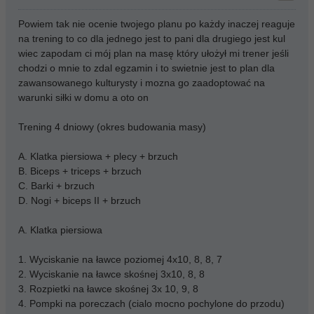
Powiem tak nie ocenie twojego planu po każdy inaczej reaguje
na trening to co dla jednego jest to pani dla drugiego jest kul
wiec zapodam ci mój plan na masę który ułożył mi trener jeśli
chodzi o mnie to zdal egzamin i to swietnie jest to plan dla
zawansowanego kulturysty i mozna go zaadoptować na
warunki siłki w domu a oto on
Trening 4 dniowy (okres budowania masy)
A. Klatka piersiowa + plecy + brzuch
B. Biceps + triceps + brzuch
C. Barki + brzuch
D. Nogi + biceps II + brzuch
A. Klatka piersiowa
1. Wyciskanie na ławce poziomej 4x10, 8, 8, 7
2. Wyciskanie na ławce skośnej 3x10, 8, 8
3. Rozpietki na ławce skośnej 3x 10, 9, 8
4. Pompki na poreczach (cialo mocno pochylone do przodu)