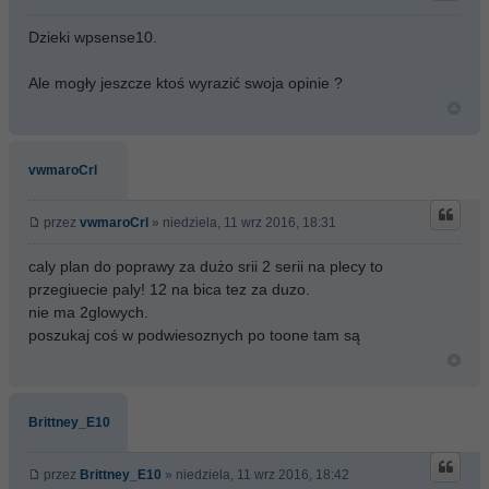
Dzieki wpsense10.
Ale mogły jeszcze ktoś wyrazić swoja opinie ?
vwmaroCrl
przez
vwmaroCrl
» niedziela, 11 wrz 2016, 18:31
caly plan do poprawy za dużo srii 2 serii na plecy to
przegiuecie paly! 12 na bica tez za duzo.
nie ma 2glowych.
poszukaj coś w podwiesoznych po toone tam są
Brittney_E10
przez
Brittney_E10
» niedziela, 11 wrz 2016, 18:42