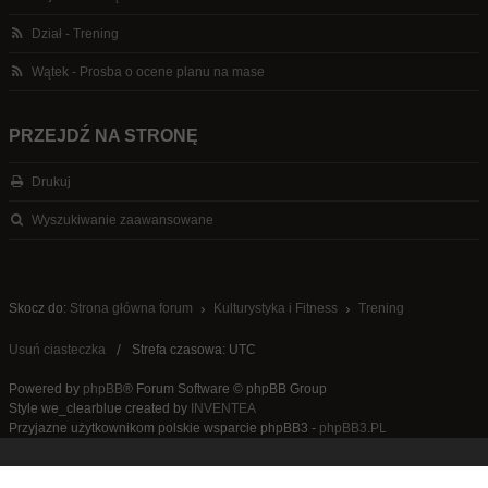
Dział - Trening
Wątek - Prosba o ocene planu na mase
PRZEJDŹ NA STRONĘ
Drukuj
Wyszukiwanie zaawansowane
Skocz do:
Strona główna forum
Kulturystyka i Fitness
Trening
Usuń ciasteczka
Strefa czasowa: UTC
Powered by
phpBB
® Forum Software © phpBB Group
Style we_clearblue created by
INVENTEA
Przyjazne użytkownikom polskie wsparcie phpBB3 -
phpBB3.PL