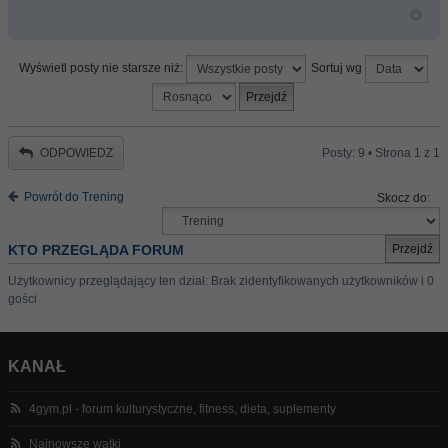
Wyświetl posty nie starsze niż:
Sortuj wg
ODPOWIEDZ
Posty: 9 • Strona
1
z
1
Powrót do Trening
Skocz do:
KTO PRZEGLĄDA FORUM
Użytkownicy przeglądający ten dział: Brak zidentyfikowanych użytkowników i 0
gości
KANAŁ
4gym.pl - forum kulturystyczne, fitness, dieta, suplementy
Najnowsze wątki