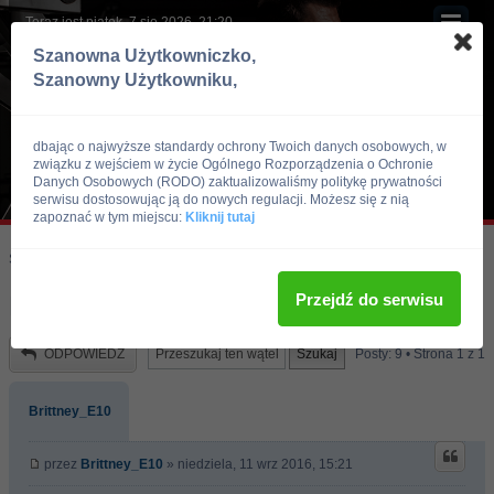
Teraz jest piątek, 7 sie 2026, 21:20
Szanowna Użytkowniczko,
Szanowny Użytkowniku,
dbając o najwyższe standardy ochrony Twoich danych osobowych, w
związku z wejściem w życie Ogólnego Rozporządzenia o Ochronie
Danych Osobowych (RODO) zaktualizowaliśmy politykę prywatności
serwisu dostosowując ją do nowych regulacji. Możesz się z nią
zapoznać w tym miejscu:
Kliknij tutaj
Skocz do:
Strona główna forum
Kulturystyka i Fitness
Trening
Przejdź do serwisu
Prosba o ocene planu na mase
ODPOWIEDZ
Posty: 9 • Strona
1
z
1
Brittney_E10
przez
Brittney_E10
» niedziela, 11 wrz 2016, 15:21