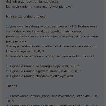
4x1 lub przenosy hantla nad glowa
lub wyciskanie na maszynie (chwyt pionowy)
Najszerszy grzbietu (plecy)
1. wiosłowanie sztangi w opadzie tułowia 4x1 2. Podnoszenie
sie na drazku do karku 4x do upadku mięśniowego
jeżeli podnoszenie sprawia trudnosci wprowadzić to cwiczenie
jako pierwsze.
3. ściąganie drazka do mostka 4x1 4. wiosłowanie siedząc z
linka wyciągu 4x9, 8, 8, 8
5. wiosłowanie jednorącz w opadzie tułowia 4x1 B. Biceps I
1. Uginanie ramion ze sztanga stojąc 4x8, 8, 8, 7
2. Uginanie ramion z gryfem lamanym 4x9, 8, 8, 7
3. Uginanie ramion chwytem młotkowym 4x8
Triceps
1. Prostowanie ramion (francuskie wyciskanie) lezac 4x12, 10,
10, 8
2. Prostowanie ramion na wyciagu, krotki gryf 4x12, 10, 10, 1