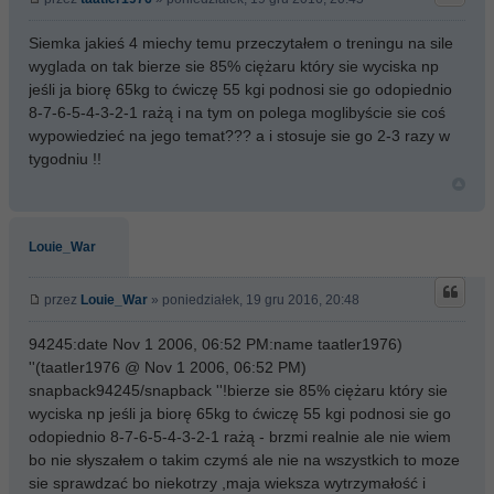
Siemka jakieś 4 miechy temu przeczytałem o treningu na sile
wyglada on tak bierze sie 85% ciężaru który sie wyciska np
jeśli ja biorę 65kg to ćwiczę 55 kgi podnosi sie go odopiednio
8-7-6-5-4-3-2-1 rażą i na tym on polega moglibyście sie coś
wypowiedzieć na jego temat??? a i stosuje sie go 2-3 razy w
tygodniu !!
Louie_War
przez
Louie_War
» poniedziałek, 19 gru 2016, 20:48
94245:date Nov 1 2006, 06:52 PM:name taatler1976)
''(taatler1976 @ Nov 1 2006, 06:52 PM)
snapback94245/snapback ''!bierze sie 85% ciężaru który sie
wyciska np jeśli ja biorę 65kg to ćwiczę 55 kgi podnosi sie go
odopiednio 8-7-6-5-4-3-2-1 rażą - brzmi realnie ale nie wiem
bo nie słyszałem o takim czymś ale nie na wszystkich to moze
sie sprawdzać bo niekotrzy ,maja wieksza wytrzymałość i