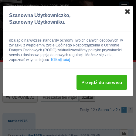
Teraz jest niedziela, 9 sie 2026, 06:59
Szanowna Użytkowniczko,
Szanowny Użytkowniku,
dbając o najwyższe standardy ochrony Twoich danych osobowych, w
związku z wejściem w życie Ogólnego Rozporządzenia o Ochronie
Danych Osobowych (RODO) zaktualizowaliśmy politykę prywatności
serwisu dostosowując ją do nowych regulacji. Możesz się z nią
zapoznać w tym miejscu:
Kliknij tutaj
Skocz do:
Strona główna forum
Kulturystyka i Fitness
Trening
Przejdź do serwisu
Trening silowy
ODPOWIEDZ
Posty: 12 •
Strona
1
z
2
•
1
2
taatler1976
przez
taatler1976
» poniedziałek, 19 gru 2016, 20:45