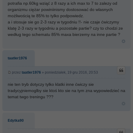
potrafia np.60kg wziąć z 8 razy a ich max to 7 to zalezy od
organizmu ciężar powiniinismy dostosować do wlasnych
możliwością te 85% to tylko podpowiedz.
a i stosuje sie go 2-3 razy w tygodniu !!- nie czaje ćwiczymy
klatę 2-3 razy w tygodniu a pozostałe partie? czy to chodzi ze
według tego schematu 85% maxa bierzemy na inne partie ?
taatler1976
przez
taatler1976
» poniedziałek, 19 gru 2016, 20:53
nie ten tryb dotyczy tylko klatki inne ćwiczy sie
tradycyjniemoglby sie ktoś kto sie na tym zna wypowiedzieć na
temat twgo treningu ???
Edytka90