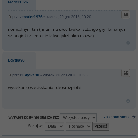
taatler1976
przez
taatler1976
» wtorek, 20 gru 2016, 10:20
normallnym tzn ( mam na siłce ławkę ,sztange gryf lamany, i
sztangirtki z tego nie łatwo jakiś plan ulozyc)
Edytka90
przez
Edytka90
» wtorek, 20 gru 2016, 10:25
wyciskanie wycisskanie -skosrozpietki
Następna strona
Wyświetl posty nie starsze niż:
Sortuj wg