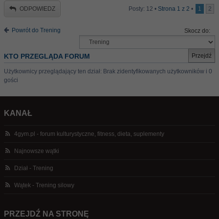
ODPOWIEDZ
Posty: 12 •
Strona
1
z
2
•
1
2
Powrót do Trening
Skocz do:
KTO PRZEGLĄDA FORUM
Użytkownicy przeglądający ten dział: Brak zidentyfikowanych użytkowników i 0
gości
KANAŁ
4gym.pl - forum kulturystyczne, fitness, dieta, suplementy
Najnowsze wątki
Dział - Trening
Wątek - Trening silowy
PRZEJDŹ NA STRONĘ