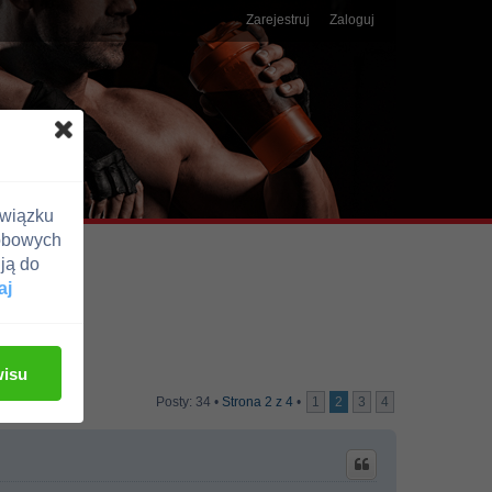
Zarejestruj
Zaloguj
związku
obowych
ją do
aj
wisu
Posty: 34 •
Strona
2
z
4
•
1
2
3
4