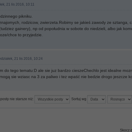
ek, 21 lis 2016, 10:11
odzinnego pikniku.
najomych, rodzicow, zwierzeta.Robimy se jakieś zawody ze sztanga, cz
o (tudziez gainery), np od popołudnia w sobote do niedzieli, albo jak kom
oze/chce to przyjedzie.
działek, 21 lis 2016, 10:24
em do tego tematu:D ale sie juz bardzo cieszeChechlo jest idealne mo
mogą sie wziasc na 3 za paliwo i tez wpaść nie bedzie drogo jeszcze
posty nie starsze niż:
Sortuj wg
Skocz 