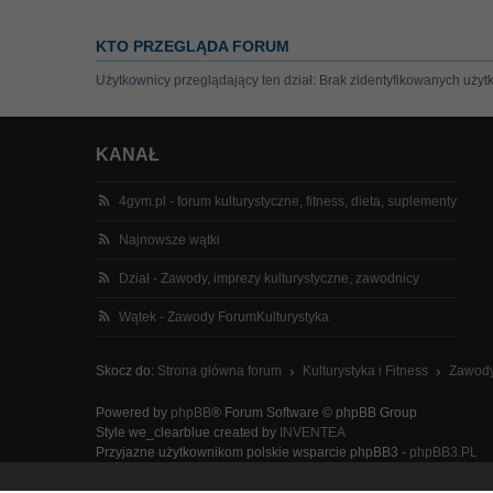
KTO PRZEGLĄDA FORUM
Użytkownicy przeglądający ten dział: Brak zidentyfikowanych użyt
KANAŁ
4gym.pl - forum kulturystyczne, fitness, dieta, suplementy
Najnowsze wątki
Dział - Zawody, imprezy kulturystyczne, zawodnicy
Wątek - Zawody ForumKulturystyka
Skocz do:
Strona główna forum
Kulturystyka i Fitness
Zawody
Powered by
phpBB
® Forum Software © phpBB Group
Style we_clearblue created by
INVENTEA
Przyjazne użytkownikom polskie wsparcie phpBB3 -
phpBB3.PL