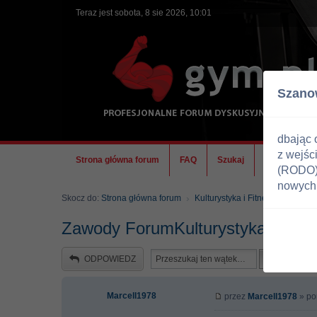
Teraz jest sobota, 8 sie 2026, 10:01
Szano
dbając 
z wejśc
Strona główna forum
FAQ
Szukaj
Ekipa
(RODO) 
nowych 
Skocz do:
Strona główna forum
Kulturystyka i Fitness
Zawody
Zawody ForumKulturystyka
ODPOWIEDZ
Marcell1978
przez
Marcell1978
» pon