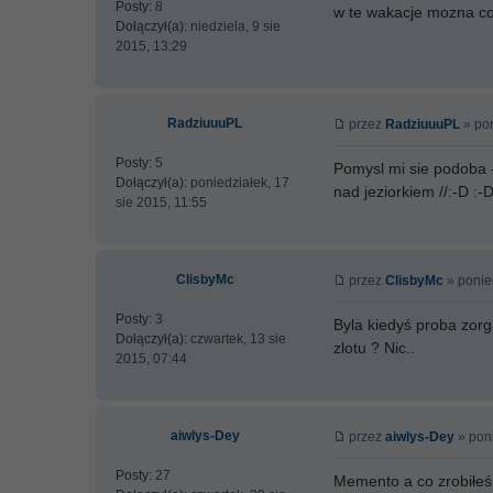
Posty:
8
w te wakacje mozna coś
Dołączył(a):
niedziela, 9 sie
2015, 13:29
RadziuuuPL
przez
RadziuuuPL
» pon
Posty:
5
Pomysl mi sie podoba -
Dołączył(a):
poniedziałek, 17
nad jeziorkiem //:-D :-D
sie 2015, 11:55
ClisbyMc
przez
ClisbyMc
» ponied
Posty:
3
Byla kiedyś proba zorg
Dołączył(a):
czwartek, 13 sie
zlotu ? Nic..
2015, 07:44
aiwlys-Dey
przez
aiwlys-Dey
» poni
Posty:
27
Memento a co zrobiłeś 