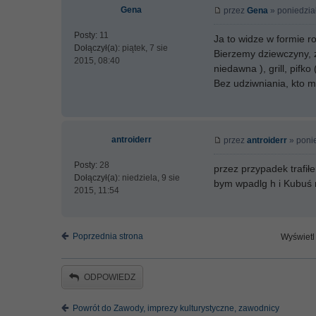
Gena
przez
Gena
» poniedział
Posty:
11
Ja to widze w formie r
Dołączył(a):
piątek, 7 sie
Bierzemy dziewczyny, z
2015, 08:40
niedawna ), grill, pifk
Bez udziwniania, kto m
antroiderr
przez
antroiderr
» ponie
Posty:
28
przez przypadek trafił
Dołączył(a):
niedziela, 9 sie
bym wpadlg h i Kubuś 
2015, 11:54
Poprzednia strona
Wyświetl 
ODPOWIEDZ
Powrót do Zawody, imprezy kulturystyczne, zawodnicy