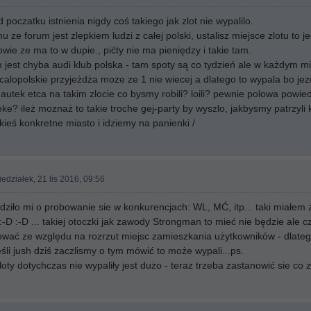
poczatku istnienia nigdy coś takiego jak zlot nie wypalilo.
ze forum jest zlepkiem ludzi z całej polski, ustalisz miejsce zlotu to 
wie ze ma to w dupie., pićty nie ma pieniędzy i takie tam.
jest chyba audi klub polska - tam spoty są co tydzień ale w każdym mi
calopolskie przyjeżdża moze ze 1 nie wiecej a dlatego to wypala bo jez
utek etca na takim zlocie co bysmy robili? loili? pewnie polowa powied
 reke? ileż moznaż to takie troche gej-party by wyszlo, jakbysmy patrzyl
ieś konkretne miasto i idziemy na panienki /
edziałek, 21 lis 2016, 09:56
iło mi o probowanie sie w konkurencjach: WL, MĆ, itp... taki miałem 
/:-D :-D ... takiej otoczki jak zawody Strongman to mieć nie będzie al
zować ze względu na rozrzut miejsc zamieszkania użytkowników - dlate
jeśli jush dziś zaczlismy o tym mówić to może wypali...ps.
oty dotychczas nie wypaliły jest dużo - teraz trzeba zastanowić sie co 