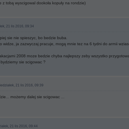
ie z tobą wyscigowal dookoła kopuły na rondzie)
ek, 21 lis 2016, 09:34
piej sie nie spieszyc, bo bedzie buba.
o widze, ja zazwyczaj pracuje, mogą mnie tez na 6 tydni do armii wzias
akacjami 2008 moze bedzie chyba najlepszy zeby wszystko przygotowac,
ie bydziemy sie scigowac ?
edziałek, 21 lis 2016, 09:39
dzie... możemy dalej sie scigowac ...
ałek, 21 lis 2016, 09:44