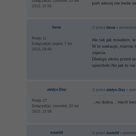
Dołączył(a):
czwartek, 20 sie
jush wiecej nie bede s
2015, 15:58
Gena
przez
Gena
» poniedział
Posty:
11
Ale tak jak mowilem, le
Dołączył(a):
piątek, 7 sie
W te wakacje, marnie t
2015, 08:40
zajecia.
Dlatego okres przed w
spierdolic.No jak to n
aiwlys-Dey
przez
aiwlys-Dey
» poni
Posty:
27
...no dobra... niech be
Dołączył(a):
czwartek, 20 sie
2015, 15:58
mate00
przez
mate00
» poniedzi