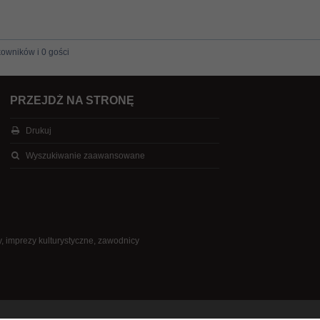
kowników i 0 gości
PRZEJDŹ NA STRONĘ
Drukuj
Wyszukiwanie zaawansowane
, imprezy kulturystyczne, zawodnicy