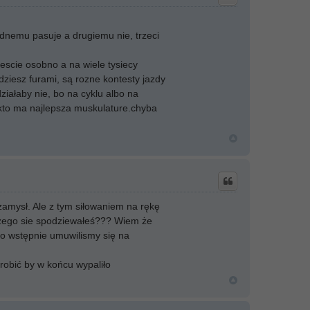
jednemu pasuje a drugiemu nie, trzeci
escie osobno a na wiele tysiecy
dziesz furami, są rozne kontesty jazdy
ziałaby nie, bo na cyklu albo na
i kto ma najlepsza muskulature.chyba
zamysł. Ale z tym siłowaniem na rękę
e czego sie spodziewałeś??? Wiem że
go wstępnie umuwilismy się na
zrobić by w końcu wypaliło