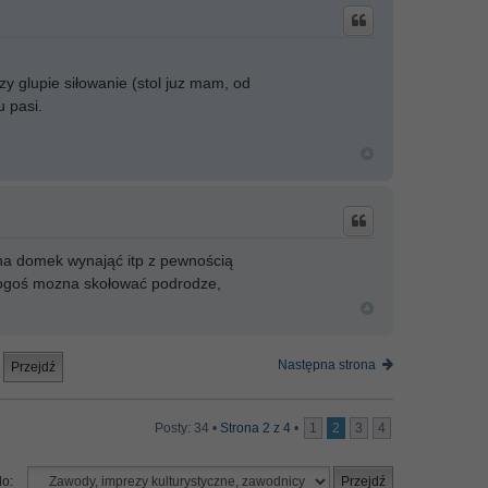
y glupie siłowanie (stol juz mam, od
u pasi.
zna domek wynająć itp z pewnością
 kogoś mozna skołować podrodze,
Następna strona
Posty: 34 •
Strona
2
z
4
•
1
2
3
4
do: