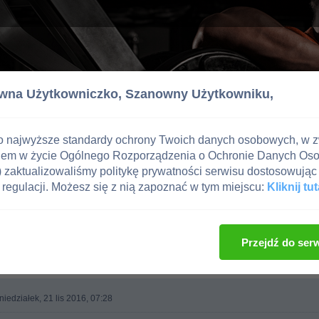
wna Użytkowniczko,
Szanowny Użytkowniku,
o najwyższe standardy ochrony Twoich danych osobowych, w 
iem w życie Ogólnego Rozporządzenia o Ochronie Danych Os
zaktualizowaliśmy politykę prywatności serwisu dostosowując 
regulacji. Możesz się z nią zapoznać w tym miejscu:
Kliknij tut
, imprezy kulturystyczne, zawodnicy
Przejdź do ser
iedziałek, 21 lis 2016, 07:28