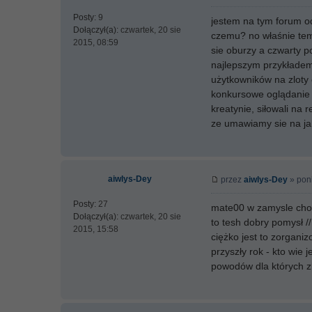
Posty:
9
jestem na tym forum od 
Dołączył(a):
czwartek, 20 sie
czemu? no właśnie temu 
2015, 08:59
sie oburzy a czwarty po
najlepszym przykładem 
użytkowników na zloty 
konkursowe oglądanie a
kreatynie, siłowali na
ze umawiamy sie na jak
aiwlys-Dey
przez
aiwlys-Dey
» poni
Posty:
27
mate00 w zamysle chodz
Dołączył(a):
czwartek, 20 sie
to tesh dobry pomysł /
2015, 15:58
ciężko jest to zorgani
przyszły rok - kto wie 
powodów dla których zl