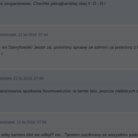
 zorganizowac, Chechło jaknajbardziej okej //:-D :-D /
iedziałek, 21 lis 2016, 07:44
 en Szeryfowski! Jestm za, pomińmy sprawę ze admini i ja jesteśmy z P
 /
ziałek, 21 lis 2016, 07:46
anizowania spotkania forumowiczów -w tamte lato, jeszcze niektórych z 
edziałek, 21 lis 2016, 07:56
zeby tamten zlot sie odbyl? nic...?jestem zazdrosny ze wszystkim pod