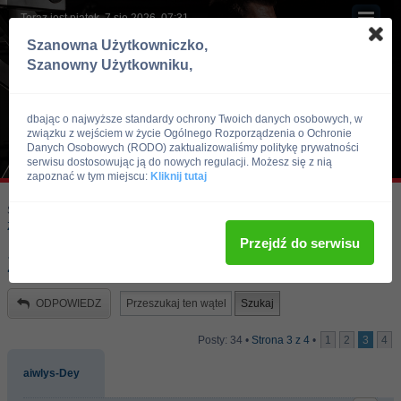
Teraz jest piątek, 7 sie 2026, 07:31
Szanowna Użytkowniczko,
Szanowny Użytkowniku,
dbając o najwyższe standardy ochrony Twoich danych osobowych, w
związku z wejściem w życie Ogólnego Rozporządzenia o Ochronie
Danych Osobowych (RODO) zaktualizowaliśmy politykę prywatności
serwisu dostosowując ją do nowych regulacji. Możesz się z nią
zapoznać w tym miejscu:
Kliknij tutaj
Skocz do:
Strona główna forum
Kulturystyka i Fitness
Zawody, imprezy kulturystyczne, zawodnicy
Przejdź do serwisu
Zawody ForumKulturystyka
ODPOWIEDZ
Posty: 34 •
Strona
3
z
4
•
1
2
3
4
aiwlys-Dey