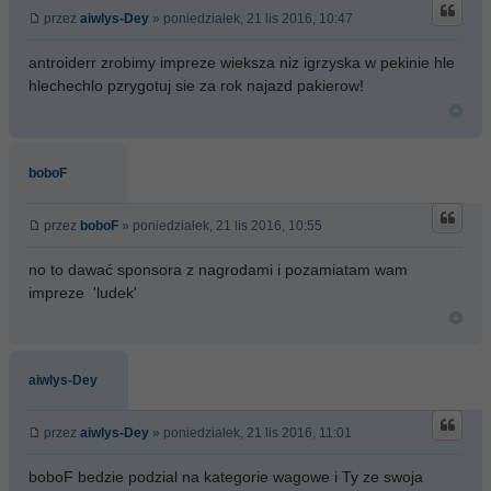
przez
aiwlys-Dey
» poniedziałek, 21 lis 2016, 10:47
antroiderr zrobimy impreze wieksza niz igrzyska w pekinie hle
hlechechlo pzrygotuj sie za rok najazd pakierow!
boboF
przez
boboF
» poniedziałek, 21 lis 2016, 10:55
no to dawać sponsora z nagrodami i pozamiatam wam
impreze 'ludek'
aiwlys-Dey
przez
aiwlys-Dey
» poniedziałek, 21 lis 2016, 11:01
boboF bedzie podzial na kategorie wagowe i Ty ze swoja