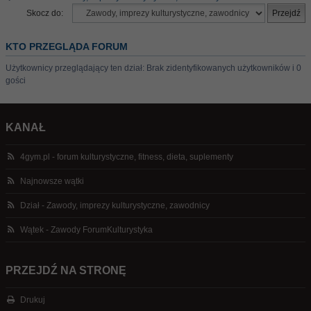
Skocz do:
KTO PRZEGLĄDA FORUM
Użytkownicy przeglądający ten dział: Brak zidentyfikowanych użytkowników i 0
gości
KANAŁ
4gym.pl - forum kulturystyczne, fitness, dieta, suplementy
Najnowsze wątki
Dział - Zawody, imprezy kulturystyczne, zawodnicy
Wątek - Zawody ForumKulturystyka
PRZEJDŹ NA STRONĘ
Drukuj