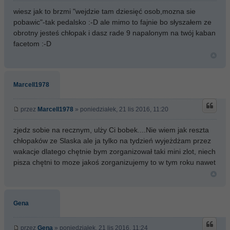
wiesz jak to brzmi "wejdzie tam dziesięć osob,mozna sie
pobawic"-tak pedalsko :-D ale mimo to fajnie bo słyszałem ze
obrotny jesteś chłopak i dasz rade 9 napalonym na twój kaban
facetom :-D
Marcell1978
przez
Marcell1978
» poniedziałek, 21 lis 2016, 11:20
zjedz sobie na recznym, ulży Ci bobek....Nie wiem jak reszta
chłopaków ze Slaska ale ja tylko na tydzień wyjeżdżam przez
wakacje dlatego chętnie bym zorganizował taki mini zlot, niech
pisza chętni to moze jakoś zorganizujemy to w tym roku nawet
Gena
przez
Gena
» poniedziałek, 21 lis 2016, 11:24