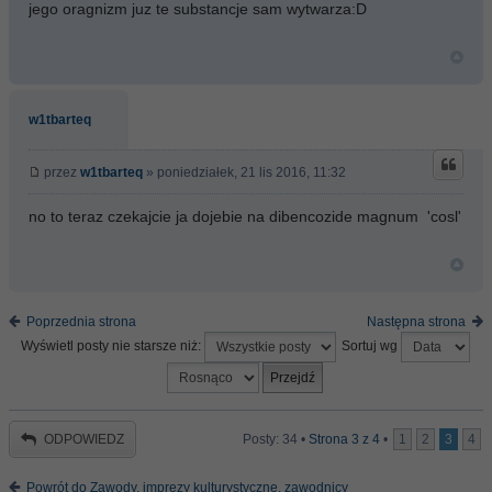
jego oragnizm juz te substancje sam wytwarza:D
w1tbarteq
przez
w1tbarteq
» poniedziałek, 21 lis 2016, 11:32
no to teraz czekajcie ja dojebie na dibencozide magnum 'cosl'
Poprzednia strona
Następna strona
Wyświetl posty nie starsze niż:
Sortuj wg
ODPOWIEDZ
Posty: 34 •
Strona
3
z
4
•
1
2
3
4
Powrót do Zawody, imprezy kulturystyczne, zawodnicy