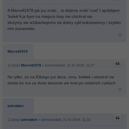
A Marcell1978 jak juz zrobi... to dobrze zrobi 'cosl' I spolykjem
'ludek'A ja bym na miejscu Insy nie chichrał sie.
złożymy sie w1tbarteqemu na dobry cykl koksowniczy i szybko
nim pozamiata.
Marcell1978
przez
Marcell1978
» poniedziałek, 21 lis 2016, 11:27
No tylko, ze na lOkiego juz deca, oma, boldek i winstrol nie
dziala bo ma za duze stezenie we krwi po ostatnich cyklach
antroiderr
przez
antroiderr
» poniedziałek, 21 lis 2016, 11:31