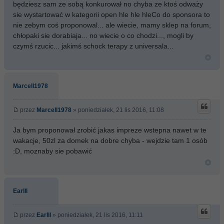
będziesz sam ze sobą konkurował no chyba ze ktoś odważy
sie wystartować w kategorii open hle hle hleCo do sponsora to
nie zebym coś proponowal... ale wiecie, mamy sklep na forum,
chłopaki sie dorabiaja... no wiecie o co chodzi..., mogli by
czymś rzucic... jakimś schock terapy z universala...
Marcell1978
przez
Marcell1978
» poniedziałek, 21 lis 2016, 11:08
Ja bym proponował zrobić jakas impreze wstepna nawet w te
wakacje, 50zl za domek na dobre chyba - wejdzie tam 1 osób
:D, moznaby sie pobawić
Earlll
przez
Earlll
» poniedziałek, 21 lis 2016, 11:11