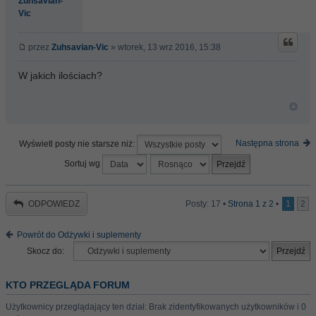
Zuhsavian-
Vic
przez
Zuhsavian-Vic
» wtorek, 13 wrz 2016, 15:38
W jakich ilościach?
Następna strona
Wyświetl posty nie starsze niż:
Sortuj wg
ODPOWIEDZ
Posty: 17 •
Strona
1
z
2
•
1
2
Powrót do Odżywki i suplementy
Skocz do:
KTO PRZEGLĄDA FORUM
Użytkownicy przeglądający ten dział: Brak zidentyfikowanych użytkowników i 0