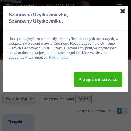
Teraz jest poniedziałek, 10 sie 2026, 17:43
Szanowna Użytkowniczko,
Szanowny Użytkowniku,
dbając o najwyższe standardy ochrony Twoich danych osobowych, w
związku z wejściem w życie Ogólnego Rozporządzenia o Ochronie
Danych Osobowych (RODO) zaktualizowaliśmy politykę prywatności
serwisu dostosowując ją do nowych regulacji. Możesz się z nią
zapoznać w tym miejscu:
Kliknij tutaj
Skocz do:
Strona główna forum
Kulturystyka i Fitness
Odżywki i suplementy
Przejdź do serwisu
Skutki uboczne kreatyny
ODPOWIEDZ
Posty: 17 •
Strona
1
z
2
•
1
2
Ejongshi