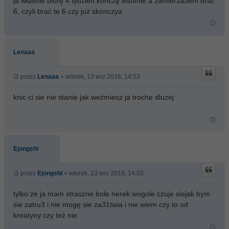
ja właśnie biorę 4 tydzień kończę wsumie a zamierza3em brać
6, czyli brać te 6 czy już skonczya
Lenaaa
przez
Lenaaa
» wtorek, 13 wrz 2016, 14:53
knic ci sie nie stanie jak weźmiesz ja troche dluzej
Ejongshi
przez
Ejongshi
» wtorek, 13 wrz 2016, 14:55
tylko że ja mam straszne bole nerek wogole czuje siejak bym
sie zatru3 i nie mogę sie za31twia i nie wiem czy to od
kreatyny czy też nie