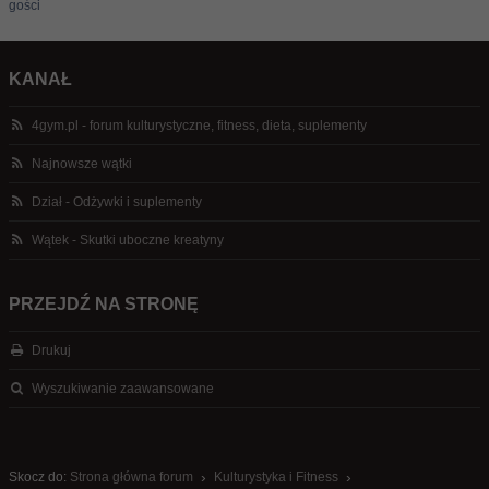
gości
KANAŁ
4gym.pl - forum kulturystyczne, fitness, dieta, suplementy
Najnowsze wątki
Dział - Odżywki i suplementy
Wątek - Skutki uboczne kreatyny
PRZEJDŹ NA STRONĘ
Drukuj
Wyszukiwanie zaawansowane
Skocz do:
Strona główna forum
Kulturystyka i Fitness