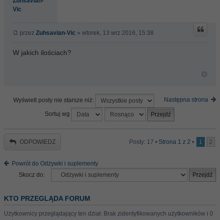
Zuhsavian-
Vic
przez
Zuhsavian-Vic
» wtorek, 13 wrz 2016, 15:38
W jakich ilościach?
Następna strona
Wyświetl posty nie starsze niż:
Sortuj wg
ODPOWIEDZ
Posty: 17 •
Strona
1
z
2
•
1
2
Powrót do Odżywki i suplementy
Skocz do:
KTO PRZEGLĄDA FORUM
Użytkownicy przeglądający ten dział: Brak zidentyfikowanych użytkowników i 0