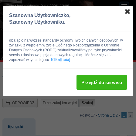
Teraz jest niedziela, 9 sie 2026, 12:08
Szanowna Użytkowniczko,
Szanowny Użytkowniku,
dbając o najwyższe standardy ochrony Twoich danych osobowych, w
związku z wejściem w życie Ogólnego Rozporządzenia o Ochronie
Danych Osobowych (RODO) zaktualizowaliśmy politykę prywatności
serwisu dostosowując ją do nowych regulacji. Możesz się z nią
zapoznać w tym miejscu:
Kliknij tutaj
Skocz do:
Strona główna forum
Kulturystyka i Fitness
Odżywki i suplementy
Przejdź do serwisu
Skutki uboczne kreatyny
ODPOWIEDZ
Posty: 17 •
Strona
1
z
2
•
1
2
Ejongshi