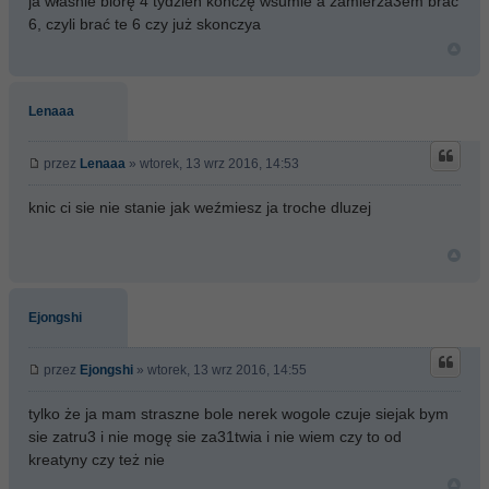
ja właśnie biorę 4 tydzień kończę wsumie a zamierza3em brać
6, czyli brać te 6 czy już skonczya
Lenaaa
przez
Lenaaa
» wtorek, 13 wrz 2016, 14:53
knic ci sie nie stanie jak weźmiesz ja troche dluzej
Ejongshi
przez
Ejongshi
» wtorek, 13 wrz 2016, 14:55
tylko że ja mam straszne bole nerek wogole czuje siejak bym
sie zatru3 i nie mogę sie za31twia i nie wiem czy to od
kreatyny czy też nie