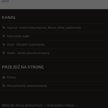
gości
KANAŁ
4gym.pl - forum kulturystyczne, fitness, dieta, suplementy
Najnowsze wątki
Dział - Odżywki i suplementy
Wątek - Skutki uboczne kreatyny
PRZEJDŹ NA STRONĘ
Drukuj
Wyszukiwanie zaawansowane
Skocz do:
Strona główna forum
Kulturystyka i Fitness