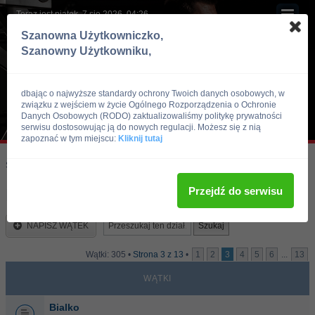
Teraz jest piątek, 7 sie 2026, 04:26
Szanowna Użytkowniczko,
Szanowny Użytkowniku,
dbając o najwyższe standardy ochrony Twoich danych osobowych, w
związku z wejściem w życie Ogólnego Rozporządzenia o Ochronie
Danych Osobowych (RODO) zaktualizowaliśmy politykę prywatności
serwisu dostosowując ją do nowych regulacji. Możesz się z nią
zapoznać w tym miejscu:
Kliknij tutaj
Skocz do:
Strona główna forum
Kulturystyka i Fitness
Dieta
Przejdź do serwisu
Dieta
NAPISZ WĄTEK
Wątki: 305 •
Strona
3
z
13
•
1
2
3
4
5
6
...
13
WĄTKI
Bialko