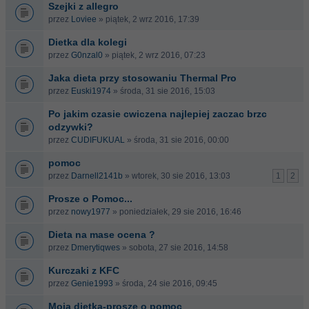
Szejki z allegro
przez
Loviee
» piątek, 2 wrz 2016, 17:39
Dietka dla kolegi
przez
G0nzal0
» piątek, 2 wrz 2016, 07:23
Jaka dieta przy stosowaniu Thermal Pro
przez
Euski1974
» środa, 31 sie 2016, 15:03
Po jakim czasie cwiczena najlepiej zaczac brzc
odzywki?
przez
CUDIFUKUAL
» środa, 31 sie 2016, 00:00
pomoc
przez
Darnell2141b
» wtorek, 30 sie 2016, 13:03
1
2
Prosze o Pomoc...
przez
nowy1977
» poniedziałek, 29 sie 2016, 16:46
Dieta na mase ocena ?
przez
Dmerytiqwes
» sobota, 27 sie 2016, 14:58
Kurczaki z KFC
przez
Genie1993
» środa, 24 sie 2016, 09:45
Moja dietka-prosze o pomoc