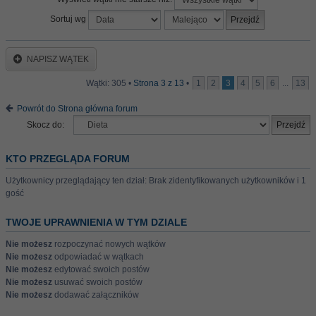
Sortuj wg
NAPISZ WĄTEK
Wątki: 305 •
Strona
3
z
13
•
1
2
3
4
5
6
...
13
Powrót do Strona główna forum
Skocz do:
KTO PRZEGLĄDA FORUM
Użytkownicy przeglądający ten dział: Brak zidentyfikowanych użytkowników i 1
gość
TWOJE UPRAWNIENIA W TYM DZIALE
Nie możesz
rozpoczynać nowych wątków
Nie możesz
odpowiadać w wątkach
Nie możesz
edytować swoich postów
Nie możesz
usuwać swoich postów
Nie możesz
dodawać załączników