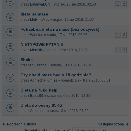
przez
LatanyaLCN
» wtorek, 23 sie 2016, 02:53
1
2
dieta na mase
przez
MelvinaMcc
» piątek, 19 sie 2016, 21:07
Potrzebna dieta na mase (bez odzywek)
przez
Winniee
» środa, 17 sie 2016, 06:26
1
2
NIETYPOWE PYTANIE
przez
Merrillll
» sobota, 13 sie 2016, 13:01
1
2
Shake
przez
FSusanna
» sobota, 13 sie 2016, 12:18
Czy obaid moze byc o 18 godzinie?
przez
AgniechaFurniss
» poniedziałek, 8 sie 2016, 08:31
Dieta na 76kg help
przez
Bales99
» czwartek, 4 sie 2016, 12:39
Dieta do oceny 85KG
przez
Autumnnn
» środa, 3 sie 2016, 07:30
Poprzednia strona
Następna strona
Wyświetl wątki nie starsze niż: