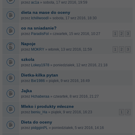
przez
ac1a
» sobota, 17 wrz 2016, 19:59
dieta na mase do oceny
przez
IchillwoodI
» sobota, 17 wrz 2016, 18:30
co na sniadanie?
przez
ParadisFol
» czwartek, 15 wrz 2016, 10:27
1
2
3
Napoje
przez
MOKRY
» wtorek, 13 wrz 2016, 11:59
1
2
3
szkola
przez
Lokey1978
» poniedziałek, 12 wrz 2016, 21:18
Dietka-kilka pytan
przez
Bxr1986
» piątek, 9 wrz 2016, 16:49
Jajka
przez
Hchaberaa
» czwartek, 8 wrz 2016, 21:27
Mleko i produkty mleczne
przez
beniu_Ha
» piątek, 9 wrz 2016, 16:23
1
2
Dieta do oceny
przez
pidgginPL
» poniedziałek, 5 wrz 2016, 14:16