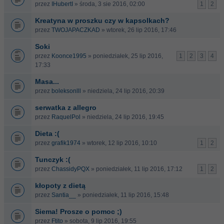
przez
IHubertI
» środa, 3 sie 2016, 02:00
1
2
Kreatyna w proszku czy w kapsolkach?
przez
TWOJAPACZKAD
» wtorek, 26 lip 2016, 17:46
Soki
przez
Koonce1995
» poniedziałek, 25 lip 2016,
1
2
3
4
17:33
Masa...
przez
boleksonlll
» niedziela, 24 lip 2016, 20:39
serwatka z allegro
przez
RaquelPol
» niedziela, 24 lip 2016, 19:45
Dieta :(
przez
grafik1974
» wtorek, 12 lip 2016, 10:10
1
2
Tunczyk :(
przez
ChassidyPQX
» poniedziałek, 11 lip 2016, 17:12
1
2
kłopoty z dietą
przez
Santia__
» poniedziałek, 11 lip 2016, 15:48
Siema! Prosze o pomoc ;)
przez
Ftito
» sobota, 9 lip 2016, 19:55