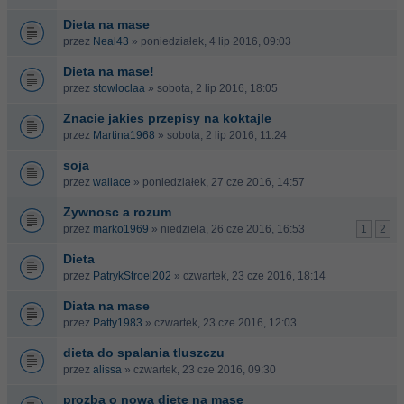
Dieta na mase
przez
Neal43
» poniedziałek, 4 lip 2016, 09:03
Dieta na mase!
przez
stowloclaa
» sobota, 2 lip 2016, 18:05
Znacie jakies przepisy na koktajle
przez
Martina1968
» sobota, 2 lip 2016, 11:24
soja
przez
wallace
» poniedziałek, 27 cze 2016, 14:57
Zywnosc a rozum
przez
marko1969
» niedziela, 26 cze 2016, 16:53
1
2
Dieta
przez
PatrykStroel202
» czwartek, 23 cze 2016, 18:14
Diata na mase
przez
Patty1983
» czwartek, 23 cze 2016, 12:03
dieta do spalania tluszczu
przez
alissa
» czwartek, 23 cze 2016, 09:30
prozba o nowa diete na mase