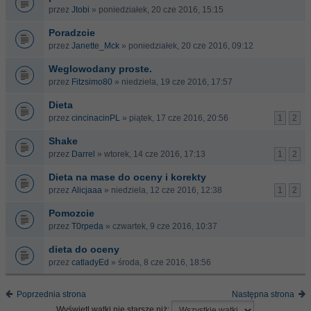
przez
Jtobi
» poniedziałek, 20 cze 2016, 15:15
Poradzcie
przez
Janette_Mck
» poniedziałek, 20 cze 2016, 09:12
Weglowodany proste.
przez
Fitzsimo80
» niedziela, 19 cze 2016, 17:57
Dieta
przez
cincinacinPL
» piątek, 17 cze 2016, 20:56
1
2
Shake
przez
Darrel
» wtorek, 14 cze 2016, 17:13
1
2
Dieta na mase do oceny i korekty
przez
Alicjaaa
» niedziela, 12 cze 2016, 12:38
1
2
Pomozcie
przez
T0rpeda
» czwartek, 9 cze 2016, 10:37
dieta do oceny
przez
catladyEd
» środa, 8 cze 2016, 18:56
Poprzednia strona
Następna strona
Wyświetl wątki nie starsze niż: