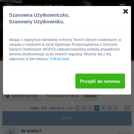
Teraz jest piątek, 7 sie 2026, 13:16
Szanowna Użytkowniczko,
Szanowny Użytkowniku,
dbając o najwyższe standardy ochrony Twoich danych osobowych, w
związku z wejściem w życie Ogólnego Rozporządzenia o Ochronie
Danych Osobowych (RODO) zaktualizowaliśmy politykę prywatności
serwisu dostosowując ją do nowych regulacji. Możesz się z nią
zapoznać w tym miejscu:
Kliknij tutaj
Skocz do:
Strona główna forum
Kulturystyka i Fitness
Dieta
Przejdź do serwisu
Dieta
NAPISZ WĄTEK
Wątki: 305 •
Strona
4
z
13
•
1
2
3
4
5
6
7
...
13
WĄTKI
ile bialka?