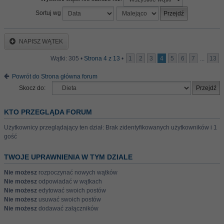
Sortuj wg
NAPISZ WĄTEK
Wątki: 305 •
Strona
4
z
13
•
1
2
3
4
5
6
7
...
13
Powrót do Strona główna forum
Skocz do:
KTO PRZEGLĄDA FORUM
Użytkownicy przeglądający ten dział: Brak zidentyfikowanych użytkowników i 1
gość
TWOJE UPRAWNIENIA W TYM DZIALE
Nie możesz
rozpoczynać nowych wątków
Nie możesz
odpowiadać w wątkach
Nie możesz
edytować swoich postów
Nie możesz
usuwać swoich postów
Nie możesz
dodawać załączników